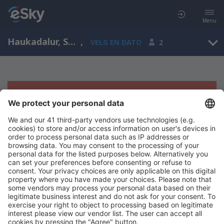
Menu
Haukadalur, Southern Region, Island
,
VELG EN DATO
2
Beklager, søket ga ingen resultater
Prøv å søk etter andre kriterier
Copyright © eSkyTravel.no. Alle rettigheter forbeholdt.