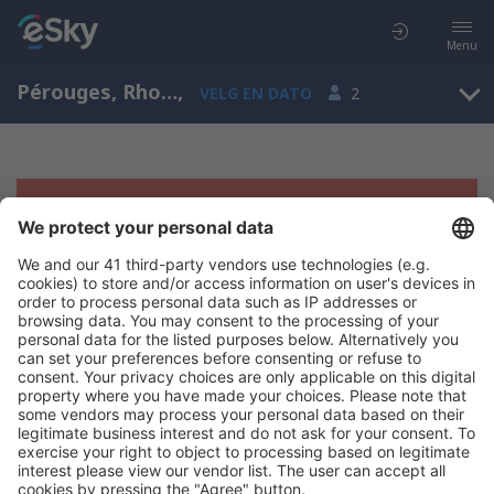
Menu
Pérouges, Rhone-Alpes, Frankrike
,
VELG EN DATO
2
Beklager, søket ga ingen resultater
Prøv å søk etter andre kriterier
Copyright © eSkyTravel.no. Alle rettigheter forbeholdt.