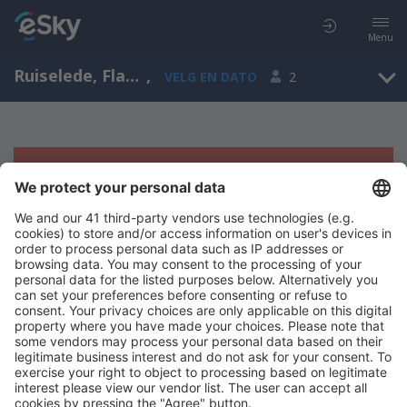
Menu
Ruiselede, Flanders, Belgia
,
VELG EN DATO
2
Beklager, søket ga ingen resultater
Prøv å søk etter andre kriterier
Copyright © eSkyTravel.no. Alle rettigheter forbeholdt.