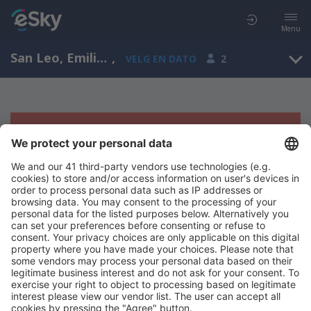
Menu
San Leo, Emilia-Romagna, Italia
,
VELG EN DATO
2
Beklager, søket ga ingen resultater
Prøv å søk etter andre kriterier
Copyright © eSkyTravel.no. Alle rettigheter forbeholdt.