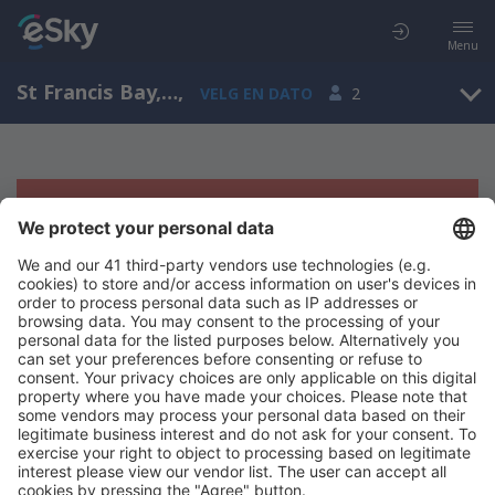
Menu
St Francis Bay, Eastern Cape, Republikken Sør-Afrika
,
VELG EN DATO
2
Beklager, søket ga ingen resultater
Prøv å søk etter andre kriterier
Copyright © eSkyTravel.no. Alle rettigheter forbeholdt.