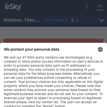
Menu
Stómion, Thessaly, Hellas
,
VELG EN DATO
2
Beklager, søket ga ingen resultater
Prøv å søk etter andre kriterier
Copyright © eSkyTravel.no. Alle rettigheter forbeholdt.