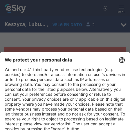
Menu
Keszyca, Lubusz, Polen
,
VELG EN DATO
2
Beklager, søket ga ingen resultater
Prøv å søk etter andre kriterier
Copyright © eSkyTravel.no. Alle rettigheter forbeholdt.