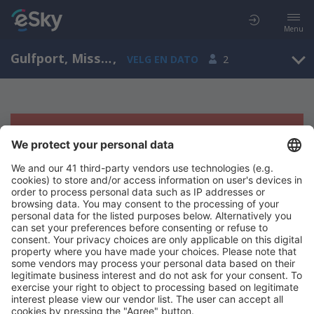
Menu
Gulfport, Mississippi, Amerikas forente stater
,
VELG EN DATO
2
Beklager, søket ga ingen resultater
Prøv å søk etter andre kriterier
Copyright © eSkyTravel.no. Alle rettigheter forbeholdt.