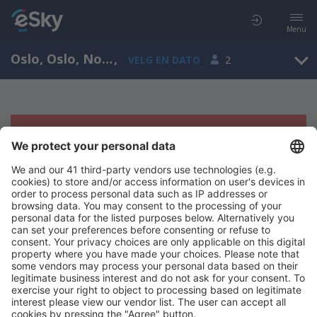
Menu
Oslo, Oslo, Norge
,
VELG EN DATO
2
Beklager, søket ga ingen resultater
Prøv å søk etter andre kriterier
Copyright © eSkyTravel.no. Alle rettigheter forbeholdt.