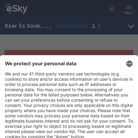
Menu
Ksar Es Souk, Meknes-Tafilalet, Marokko
,
VELG EN DATO
2
Beklager, søket ga ingen resultater
Prøv å søk etter andre kriterier
Copyright © eSkyTravel.no. Alle rettigheter forbeholdt.