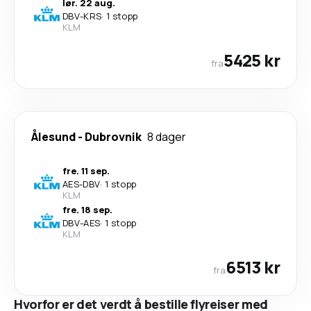
lør. 22 aug.
DBV
-
KRS
·
1 stopp
KLM
5425 kr
fra
Ålesund
-
Dubrovnik
8 dager
fre. 11 sep.
AES
-
DBV
·
1 stopp
KLM
fre. 18 sep.
DBV
-
AES
·
1 stopp
KLM
6513 kr
fra
Hvorfor er det verdt å bestille flyreiser med