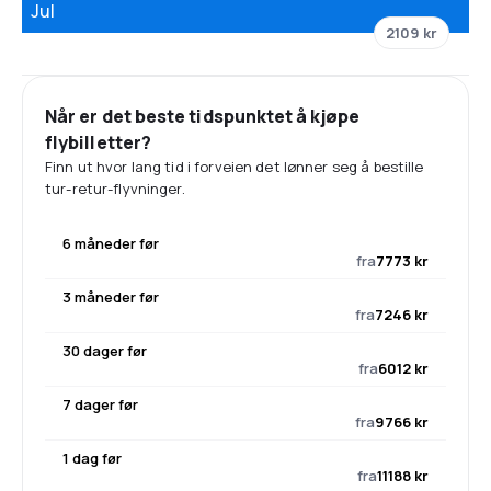
Jul
2109 kr
Når er det beste tidspunktet å kjøpe
flybilletter?
Finn ut hvor lang tid i forveien det lønner seg å bestille
tur-retur-flyvninger.
6 måneder før
fra
7773 kr
3 måneder før
fra
7246 kr
30 dager før
fra
6012 kr
7 dager før
fra
9766 kr
1 dag før
fra
11188 kr