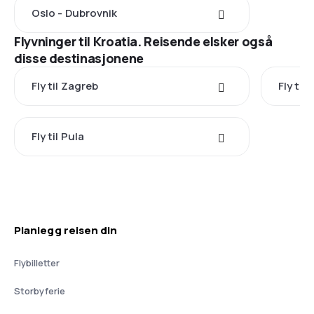
Oslo - Dubrovnik
Flyvninger til Kroatia. Reisende elsker også
disse destinasjonene
Fly til Zagreb
Fly til 
Fly til Pula
Planlegg reisen din
Flybilletter
Storbyferie