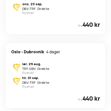
ons. 23 sep.
DBV
-
TRF
·
Direkte
Ryanair
440 kr
fra
Oslo
-
Dubrovnik
4 dager
lør. 29 aug.
TRF
-
DBV
·
Direkte
Ryanair
tir. 01 sep.
DBV
-
TRF
·
Direkte
Ryanair
440 kr
fra