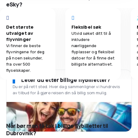
eSky?
Det største
Fleksibel søk
utvalget av
Utvid søket ditt til å
flyvninger
inkludere
Vi finner de beste
nærliggende
flyvningene for deg
flyplasser og fleksibel
på noen sekunder,
datoer for å finne det
fra over 500
billigste alternativet.
flyselskaper.
Leter du etter billige flybilletter?
Du er på rett sted. Hver dag sammenligner vi hundrevis
av tilbud for å gjøre reisen din så billig som mulig.
Når bør man få tak i billige flybilletter til
Dubrovnik?