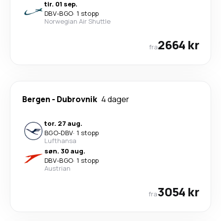
tir. 01 sep.
DBV
-
BGO
·
1 stopp
Norwegian Air Shuttle
2664 kr
fra
Bergen
-
Dubrovnik
4 dager
tor. 27 aug.
BGO
-
DBV
·
1 stopp
Lufthansa
søn. 30 aug.
DBV
-
BGO
·
1 stopp
Austrian
3054 kr
fra