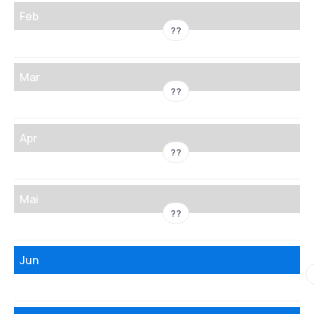
Feb
??
Mar
??
Apr
??
Mai
??
Jun