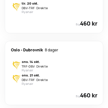
tir. 20 okt.
DBV
-
TRF
·
Direkte
Ryanair
460 kr
fra
Oslo
-
Dubrovnik
8 dager
ons. 14 okt.
TRF
-
DBV
·
Direkte
Ryanair
ons. 21 okt.
DBV
-
TRF
·
Direkte
Ryanair
460 kr
fra