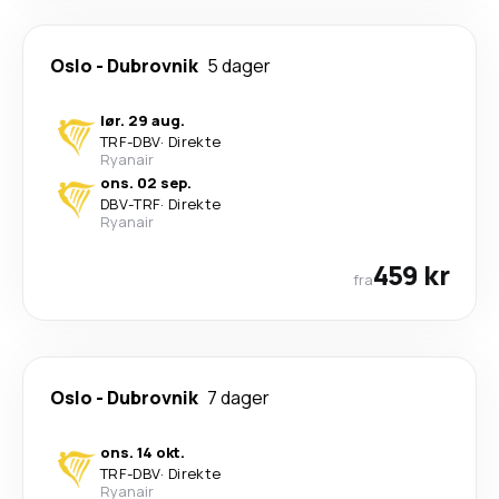
Oslo
-
Dubrovnik
5 dager
lør. 29 aug.
TRF
-
DBV
·
Direkte
Ryanair
ons. 02 sep.
DBV
-
TRF
·
Direkte
Ryanair
459 kr
fra
Oslo
-
Dubrovnik
7 dager
ons. 14 okt.
TRF
-
DBV
·
Direkte
Ryanair