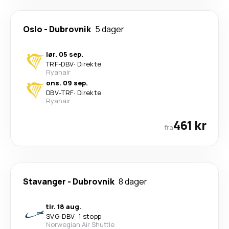
Oslo
-
Dubrovnik
5 dager
lør. 05 sep.
TRF
-
DBV
·
Direkte
Ryanair
ons. 09 sep.
DBV
-
TRF
·
Direkte
Ryanair
461 kr
fra
Stavanger
-
Dubrovnik
8 dager
tir. 18 aug.
SVG
-
DBV
·
1 stopp
Norwegian Air Shuttle