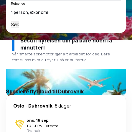
Reisende
Søk
Bestill flyreisen din på bare noen få
minutter!
Vår smarte søkemotor gjør alt arbeidet for deg. Bare
fortell oss hvor du flyr til, så er du ferdig.
Spesielle flytilbud til Dubrovnik
Oslo
-
Dubrovnik
8 dager
ons. 16 sep.
TRF
-
DBV
·
Direkte
Ryanair