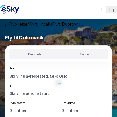
Flybilletter
Fly til Kroatia
Fly til Dubrovnik
Fly til Dubrovnik
Tur-retur
Én vei
Fra
Til
Avreisedato
Returdato