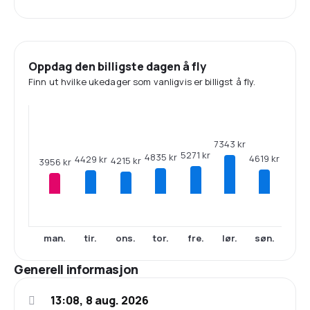
Oppdag den billigste dagen å fly
Finn ut hvilke ukedager som vanligvis er billigst å fly.
7343 kr
5271 kr
4835 kr
4619 kr
4429 kr
4215 kr
3956 kr
man.
tir.
ons.
tor.
fre.
lør.
søn.
Generell informasjon
13:08, 8 aug. 2026