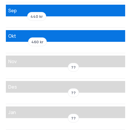
Sep
440 kr
Okt
460 kr
Nov
??
Des
??
Jan
??