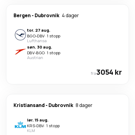
Bergen
-
Dubrovnik
4 dager
tor. 27 aug.
BGO
-
DBV
·
1 stopp
Lufthansa
søn. 30 aug.
DBV
-
BGO
·
1 stopp
Austrian
3054 kr
fra
Kristiansand
-
Dubrovnik
8 dager
lør. 15 aug.
KRS
-
DBV
·
1 stopp
KLM