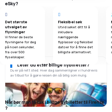
eSky?
Det største
Fleksibel søk
utvalget av
Utvid søket ditt til å
flyvninger
inkludere
Vi finner de beste
nærliggende
flyvningene for deg
flyplasser og fleksibel
på noen sekunder,
datoer for å finne det
fra over 500
billigste alternativet.
flyselskaper.
Leter du etter billige flybilletter?
Du er på rett sted. Hver dag sammenligner vi hundrevis
av tilbud for å gjøre reisen din så billig som mulig.
Når bør man få tak i billige flybilletter til Firenze
?