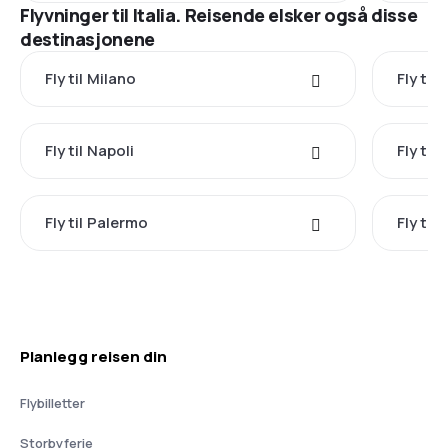
Flyvninger til Italia. Reisende elsker også disse
destinasjonene
Fly til Milano
Fly til
Fly til Napoli
Fly til
Fly til Palermo
Fly til 
Planlegg reisen din
Flybilletter
Storbyferie