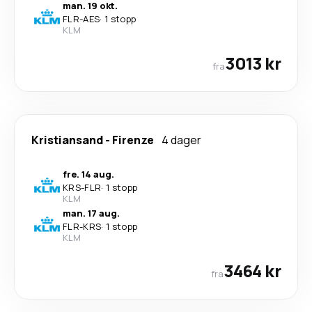
man. 19 okt.
FLR
-
AES
·
1 stopp
KLM
3013 kr
fra
Kristiansand
-
Firenze
4 dager
fre. 14 aug.
KRS
-
FLR
·
1 stopp
KLM
man. 17 aug.
FLR
-
KRS
·
1 stopp
KLM
3464 kr
fra