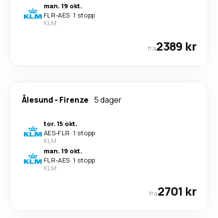
man. 19 okt.
FLR
-
AES
·
1 stopp
KLM
2389 kr
fra
Ålesund
-
Firenze
5 dager
tor. 15 okt.
AES
-
FLR
·
1 stopp
KLM
man. 19 okt.
FLR
-
AES
·
1 stopp
KLM
2701 kr
fra