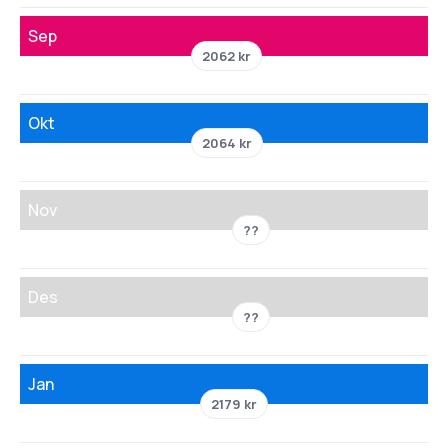
Sep
2062 kr
Okt
2064 kr
Nov
??
Des
??
Jan
2179 kr