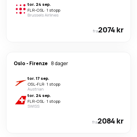
tor. 24 sep.
FLR
-
OSL
·
1 stopp
Brussels Airlines
2074 kr
fra
Oslo
-
Firenze
8 dager
tor. 17 sep.
OSL
-
FLR
·
1 stopp
Austrian
tor. 24 sep.
FLR
-
OSL
·
1 stopp
SWISS
2084 kr
fra