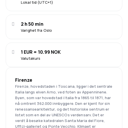
Lokal tid (UTC+1)
2 h 50 min
Varighet fra Oslo
1 EUR = 10.99 NOK
Valutakurs
Firenze
Firenze, hovedstaden i Toscana, ligger i det sentrale
Italia langs elven Arno, ved foten av Appenninene.
Byen, som var hovedstad i Italia fra 1865 til 1871, har
nå omtrent 362.000 innbyggere. Den er kjent for sin
renessansearkitektur, og det historiske sentrum er
listet som en del av UNESCOs verdensarv. Det er
verdt å besøke katedralen Santa Maria del Fiore,
Uffizi-galleriet og Ponte Vecchio. Klimaet er