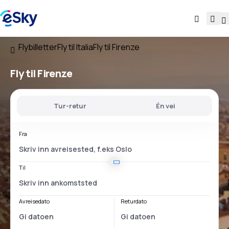
Flybilletter
Fly til Italia
Fly til Firenze
Fly til Firenze
Tur-retur
Én vei
Fra
Til
Avreisedato
Returdato