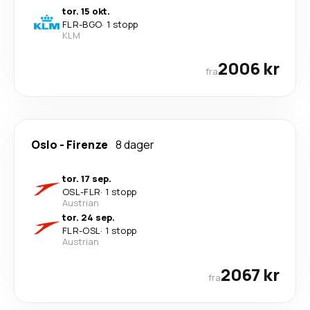
tor. 15 okt.
FLR
-
BGO
·
1 stopp
KLM
2006 kr
fra
Oslo
-
Firenze
8 dager
tor. 17 sep.
OSL
-
FLR
·
1 stopp
Austrian
tor. 24 sep.
FLR
-
OSL
·
1 stopp
Austrian
2067 kr
fra