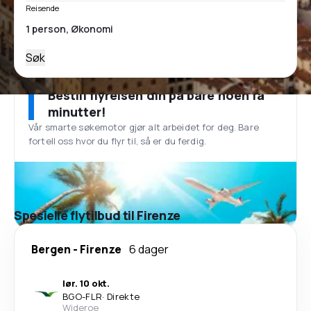
Reisende
Søk
Bestill flyreisen din på bare noen få
minutter!
Vår smarte søkemotor gjør alt arbeidet for deg. Bare
fortell oss hvor du flyr til, så er du ferdig.
Spesielle flytilbud til Firenze
Bergen
-
Firenze
6 dager
lør. 10 okt.
BGO
-
FLR
·
Direkte
Wideroe