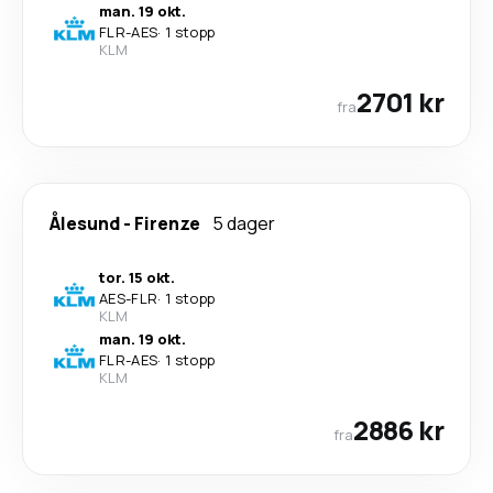
man. 19 okt.
FLR
-
AES
·
1 stopp
KLM
2701 kr
fra
Ålesund
-
Firenze
5 dager
tor. 15 okt.
AES
-
FLR
·
1 stopp
KLM
man. 19 okt.
FLR
-
AES
·
1 stopp
KLM
2886 kr
fra