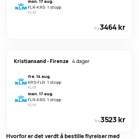
man. 17 aug.
FLR
-
KRS
·
1 stopp
KLM
3464 kr
fra
Kristiansand
-
Firenze
4 dager
fre. 14 aug.
KRS
-
FLR
·
1 stopp
KLM
man. 17 aug.
FLR
-
KRS
·
1 stopp
KLM
3523 kr
fra
Hvorfor er det verdt å bestille flyreiser med