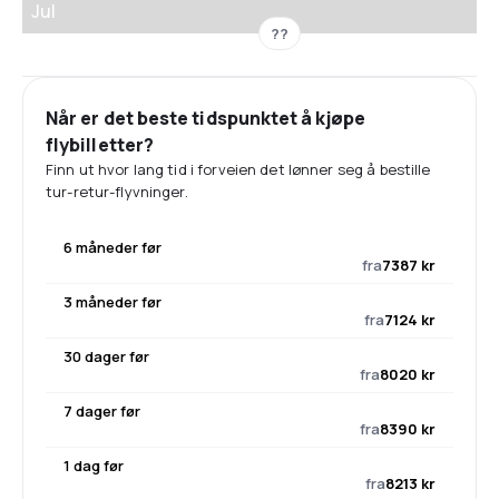
Jul
??
Når er det beste tidspunktet å kjøpe
flybilletter?
Finn ut hvor lang tid i forveien det lønner seg å bestille
tur-retur-flyvninger.
6 måneder før
fra
7387 kr
3 måneder før
fra
7124 kr
30 dager før
fra
8020 kr
7 dager før
fra
8390 kr
1 dag før
fra
8213 kr