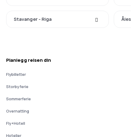
Stavanger - Riga
Ålesun
Planlegg reisen din
Flybilletter
Storbyferie
Sommerferie
Overnatting
Fly+Hotell
Hoteller