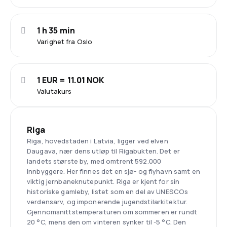
1 h 35 min
Varighet fra Oslo
1 EUR = 11.01 NOK
Valutakurs
Riga
Riga, hovedstaden i Latvia, ligger ved elven
Daugava, nær dens utløp til Rigabukten. Det er
landets største by, med omtrent 592.000
innbyggere. Her finnes det en sjø- og flyhavn samt en
viktig jernbaneknutepunkt. Riga er kjent for sin
historiske gamleby, listet som en del av UNESCOs
verdensarv, og imponerende jugendstilarkitektur.
Gjennomsnittstemperaturen om sommeren er rundt
20 °C, mens den om vinteren synker til -5 °C. Den