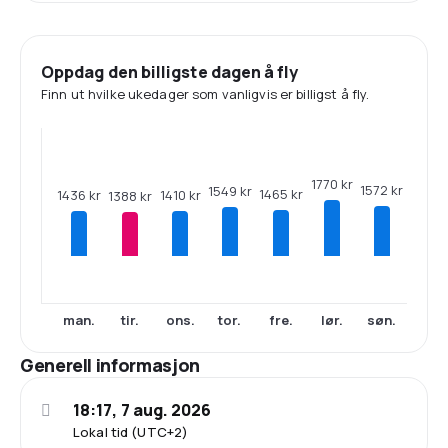
Oppdag den billigste dagen å fly
Finn ut hvilke ukedager som vanligvis er billigst å fly.
1770 kr
1572 kr
1549 kr
1465 kr
1436 kr
1410 kr
1388 kr
man.
tir.
ons.
tor.
fre.
lør.
søn.
Generell informasjon
18:17, 7 aug. 2026
Lokal tid (UTC+2)