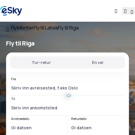
Flybilletter
Fly til Latvia
Fly til Riga
Fly til Riga
Tur-retur
Én vei
Fra
Til
Avreisedato
Returdato