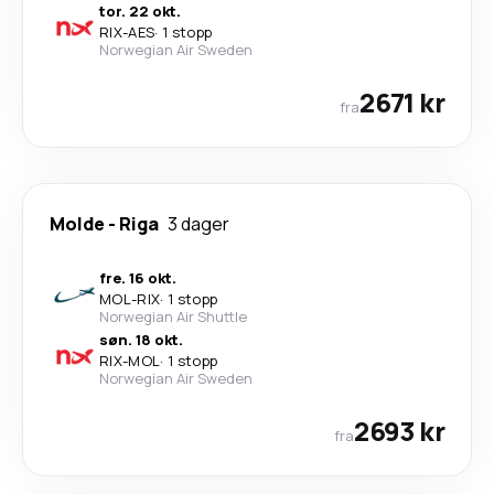
tor. 22 okt.
RIX
-
AES
·
1 stopp
Norwegian Air Sweden
2671 kr
fra
Molde
-
Riga
3 dager
fre. 16 okt.
MOL
-
RIX
·
1 stopp
Norwegian Air Shuttle
søn. 18 okt.
RIX
-
MOL
·
1 stopp
Norwegian Air Sweden
2693 kr
fra