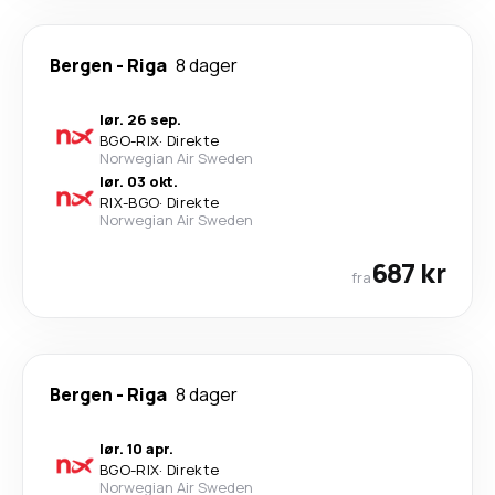
Bergen
-
Riga
8 dager
lør. 26 sep.
BGO
-
RIX
·
Direkte
Norwegian Air Sweden
lør. 03 okt.
RIX
-
BGO
·
Direkte
Norwegian Air Sweden
687 kr
fra
Bergen
-
Riga
8 dager
lør. 10 apr.
BGO
-
RIX
·
Direkte
Norwegian Air Sweden