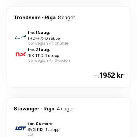
Trondheim
-
Riga
8 dager
fre. 14 aug.
TRD
-
RIX
·
Direkte
Norwegian Air Shuttle
fre. 21 aug.
RIX
-
TRD
·
1 stopp
Norwegian Air Sweden
1952 kr
fra
Stavanger
-
Riga
4 dager
tor. 04 mars
SVG
-
RIX
·
1 stopp
LOT