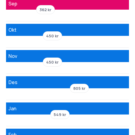
Sep
362 kr
Okt
450 kr
Nov
450 kr
Des
805 kr
Jan
549 kr
Feb