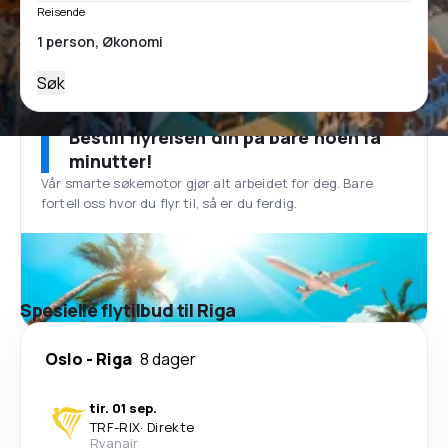
Reisende
Søk
Bestill flyreisen din på bare noen få
minutter!
Vår smarte søkemotor gjør alt arbeidet for deg. Bare
fortell oss hvor du flyr til, så er du ferdig.
Spesielle flytilbud til Riga
Oslo
-
Riga
8 dager
tir. 01 sep.
TRF
-
RIX
·
Direkte
Ryanair