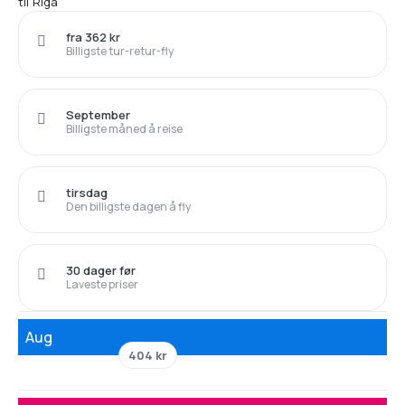
til Riga
fra 362 kr
Billigste tur-retur-fly
September
Billigste måned å reise
tirsdag
Den billigste dagen å fly
30 dager før
Laveste priser
Aug
404 kr