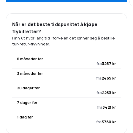
Når er det beste tidspunktet å kjøpe
flybilletter?
Finn ut hvor lang tid i forveien det lønner seg å bestille
tur-retur-flyvninger.
6 måneder før
fra
3257 kr
3 måneder før
fra
2465 kr
30 dager før
fra
2253 kr
7 dager før
fra
3421 kr
1 dag før
fra
3780 kr