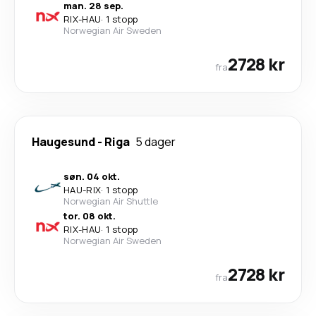
man. 28 sep.
RIX
-
HAU
·
1 stopp
Norwegian Air Sweden
2728 kr
fra
Haugesund
-
Riga
5 dager
søn. 04 okt.
HAU
-
RIX
·
1 stopp
Norwegian Air Shuttle
tor. 08 okt.
RIX
-
HAU
·
1 stopp
Norwegian Air Sweden
2728 kr
fra