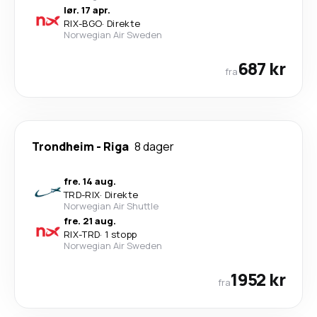
lør. 17 apr.
RIX
-
BGO
·
Direkte
Norwegian Air Sweden
687 kr
fra
Trondheim
-
Riga
8 dager
fre. 14 aug.
TRD
-
RIX
·
Direkte
Norwegian Air Shuttle
fre. 21 aug.
RIX
-
TRD
·
1 stopp
Norwegian Air Sweden
1952 kr
fra