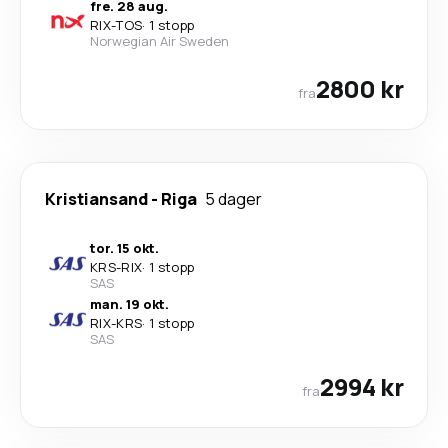
fre. 28 aug.
RIX
-
TOS
·
1 stopp
Norwegian Air Sweden
2800 kr
fra
Kristiansand
-
Riga
5 dager
tor. 15 okt.
KRS
-
RIX
·
1 stopp
SAS
man. 19 okt.
RIX
-
KRS
·
1 stopp
SAS
2994 kr
fra