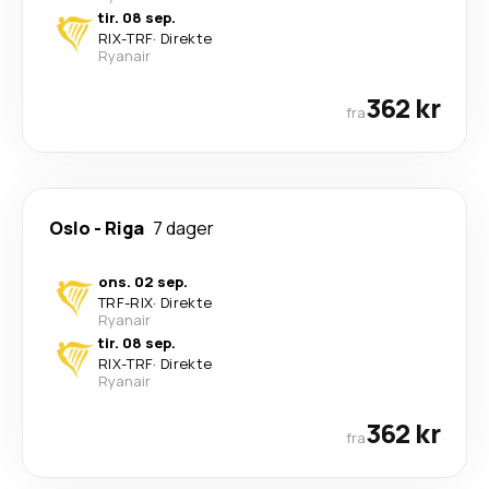
tir. 08 sep.
RIX
-
TRF
·
Direkte
Ryanair
362 kr
fra
Oslo
-
Riga
7 dager
ons. 02 sep.
TRF
-
RIX
·
Direkte
Ryanair
tir. 08 sep.
RIX
-
TRF
·
Direkte
Ryanair
362 kr
fra