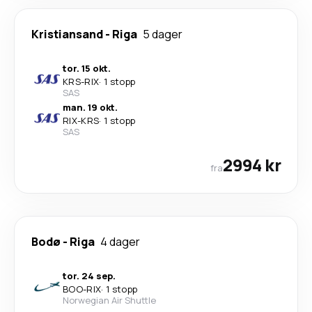
Kristiansand
-
Riga
5 dager
tor. 15 okt.
KRS
-
RIX
·
1 stopp
SAS
man. 19 okt.
RIX
-
KRS
·
1 stopp
SAS
2994 kr
fra
Bodø
-
Riga
4 dager
tor. 24 sep.
BOO
-
RIX
·
1 stopp
Norwegian Air Shuttle