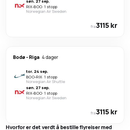
søn. 27 sep.
RIX
-
BOO
·
1 stopp
Norwegian Air Sweden
3115 kr
fra
Bodø
-
Riga
4 dager
tor. 24 sep.
BOO
-
RIX
·
1 stopp
Norwegian Air Shuttle
søn. 27 sep.
RIX
-
BOO
·
1 stopp
Norwegian Air Sweden
3115 kr
fra
Hvorfor er det verdt å bestille flyreiser med