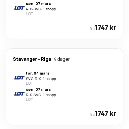
søn. 07 mars
RIX
-
SVG
·
1 stopp
LOT
1747 kr
fra
Stavanger
-
Riga
4 dager
tor. 04 mars
SVG
-
RIX
·
1 stopp
LOT
søn. 07 mars
RIX
-
SVG
·
1 stopp
LOT
1747 kr
fra