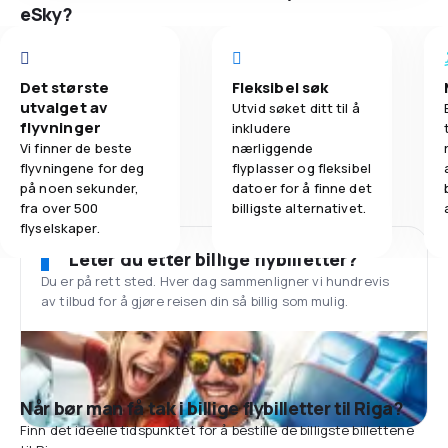
eSky?
Det største
Fleksibel søk
utvalget av
Utvid søket ditt til å
flyvninger
inkludere
Vi finner de beste
nærliggende
flyvningene for deg
flyplasser og fleksibel
på noen sekunder,
datoer for å finne det
fra over 500
billigste alternativet.
flyselskaper.
Leter du etter billige flybilletter?
Du er på rett sted. Hver dag sammenligner vi hundrevis
av tilbud for å gjøre reisen din så billig som mulig.
Når bør man få tak i billige flybilletter til Riga?
Finn det ideelle tidspunktet for å bestille de billigste billettene