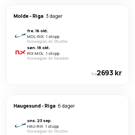
Molde
-
Riga
3 dager
fre. 16 okt.
MOL
-
RIX
·
1 stopp
Norwegian Air Shuttle
søn. 18 okt.
RIX
-
MOL
·
1 stopp
Norwegian Air Sweden
2693 kr
fra
Haugesund
-
Riga
6 dager
ons. 23 sep.
HAU
-
RIX
·
1 stopp
Norwegian Air Shuttle