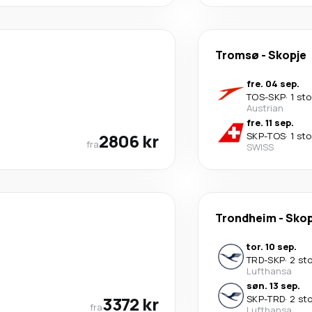
Tromsø
-
Skopje
fre. 04 sep.
TOS
-
SKP
·
1 st
Austrian
fre. 11 sep.
2806 kr
SKP
-
TOS
·
1 st
fra
SWISS
Trondheim
-
Skop
tor. 10 sep.
TRD
-
SKP
·
2 st
Lufthansa
søn. 13 sep.
3372 kr
SKP
-
TRD
·
2 st
fra
Lufthansa