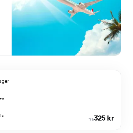
ager
kte
kte
325 kr
fra