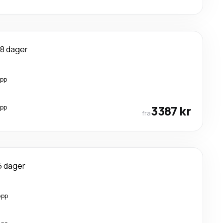
8 dager
opp
opp
3387 kr
fra
5 dager
opp