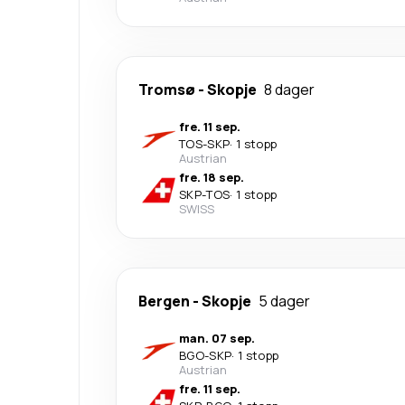
Tromsø
-
Skopje
8 dager
fre. 11 sep.
TOS
-
SKP
·
1 stopp
Austrian
fre. 18 sep.
SKP
-
TOS
·
1 stopp
SWISS
Bergen
-
Skopje
5 dager
man. 07 sep.
BGO
-
SKP
·
1 stopp
Austrian
fre. 11 sep.