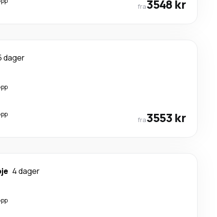
opp
3548 kr
fra
5 dager
opp
opp
3553 kr
fra
je
4 dager
opp