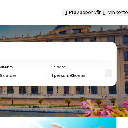
Prøv appen vår
Min konto
eturdato
Reisende