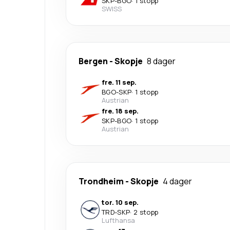
SKP
-
BGO
·
1 stopp
SWISS
Bergen
-
Skopje
8 dager
fre. 11 sep.
BGO
-
SKP
·
1 stopp
Austrian
fre. 18 sep.
SKP
-
BGO
·
1 stopp
Austrian
Trondheim
-
Skopje
4 dager
tor. 10 sep.
TRD
-
SKP
·
2 stopp
Lufthansa