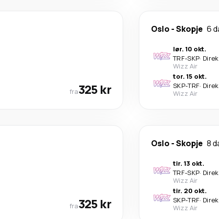
Oslo
-
Skopje
6 d
lør. 10 okt.
TRF
-
SKP
·
Dire
Wizz Air
tor. 15 okt.
325 kr
SKP
-
TRF
·
Dire
fra
Wizz Air
Oslo
-
Skopje
8 d
tir. 13 okt.
TRF
-
SKP
·
Dire
Wizz Air
tir. 20 okt.
325 kr
SKP
-
TRF
·
Dire
fra
Wizz Air