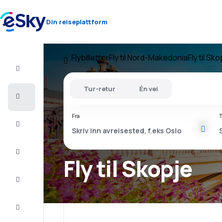
Din reiseplattform
Flybilletter
Fly til Nord-Makedonia
Fly til Sk
Fly+Hotell
Tur-retur
Én vei
Flybilletter
Fra
T
Sommerferie
Last
minute
Fly til Skopje
Storbyferie
Overnatting