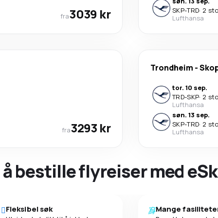
søn. 13 sep.
3039 kr
SKP
-
TRD
·
2 st
fra
Lufthansa
Trondheim
-
Skop
tor. 10 sep.
TRD
-
SKP
·
2 st
Lufthansa
søn. 13 sep.
3293 kr
SKP
-
TRD
·
2 st
fra
Lufthansa
 å bestille flyreiser med eS
Fleksibel søk
Mange fasilitete