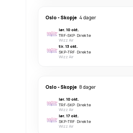
Oslo
-
Skopje
4 dager
lør. 10 okt.
TRF
-
SKP
·
Direkte
Wizz Air
tir. 13 okt.
SKP
-
TRF
·
Direkte
Wizz Air
Oslo
-
Skopje
8 dager
lør. 10 okt.
TRF
-
SKP
·
Direkte
Wizz Air
lør. 17 okt.
SKP
-
TRF
·
Direkte
Wizz Air