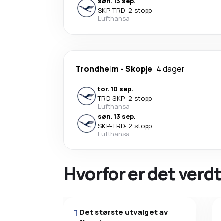
søn. 13 sep.
SKP
-
TRD
·
2 stopp
Lufthansa
Trondheim
-
Skopje
4 dager
tor. 10 sep.
TRD
-
SKP
·
2 stopp
Lufthansa
søn. 13 sep.
SKP
-
TRD
·
2 stopp
Lufthansa
Hvorfor er det verdt
Det største utvalget av