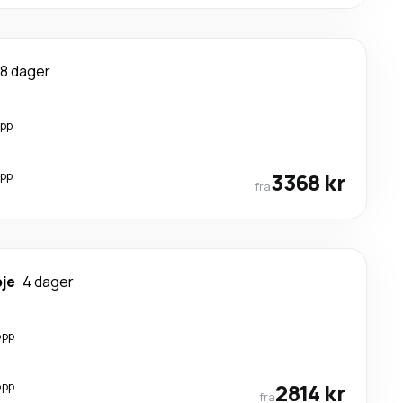
8 dager
opp
opp
3368 kr
fra
je
4 dager
opp
opp
2814 kr
fra