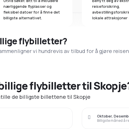
Utvid søket ditt til å inkludere
Benytt deg av ekstr
nærliggende flyplasser og
reiseforsikring,
fleksibel datoer for å finne det
avbestillingsforsikrin
billigste alternativet.
lokale attraksjoner
llige flybilletter?
ammenligner vi hundrevis av tilbud for å gjøre reisen
billige flybilletter til Skopje
ille de billigste billettene til Skopje
Oktober, Desemb
Billigste måned å r