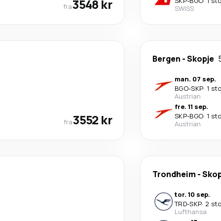
3548 kr
SKP
-
BGO
·
1 st
fra
SWISS
Bergen
-
Skopje
man. 07 sep.
BGO
-
SKP
·
1 st
Austrian
fre. 11 sep.
3552 kr
SKP
-
BGO
·
1 st
fra
Austrian
Trondheim
-
Skop
tor. 10 sep.
TRD
-
SKP
·
2 st
Lufthansa