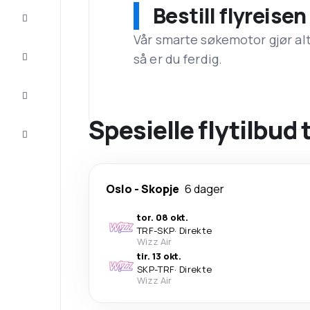
Bestill flyreise
Tilbud
Vår smarte søkemotor gjør alt a
Komplett
så er du ferdig.
reisen
Inspirasjon
og råd
Spesielle flytilbud 
Kundeservice
Oslo
-
Skopje
6 dager
tor. 08 okt.
TRF
-
SKP
·
Direkte
Wizz Air
tir. 13 okt.
SKP
-
TRF
·
Direkte
Wizz Air