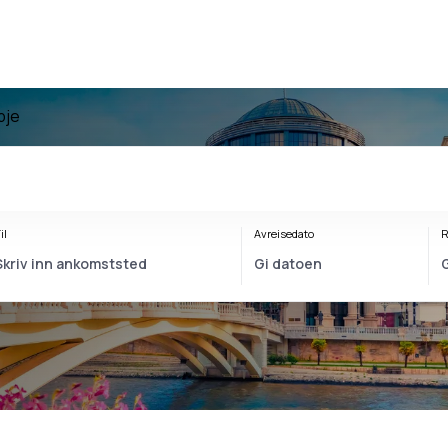
opje
il
Avreisedato
R