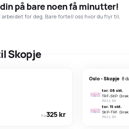
n din på bare noen få minutter!
rbeidet for deg. Bare fortell oss hvor du flyr til,
til Skopje
Oslo
-
Skopje
8 d
tor. 08 okt.
TRF
-
SKP
·
Dire
Wizz Air
tor. 15 okt.
325 kr
SKP
-
TRF
·
Dire
fra
Wizz Air