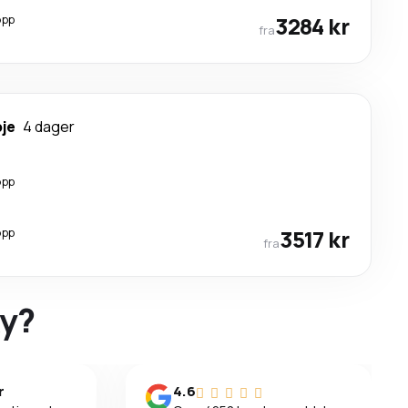
opp
3284 kr
fra
je
4 dager
opp
opp
3517 kr
fra
ky?
r
4.6