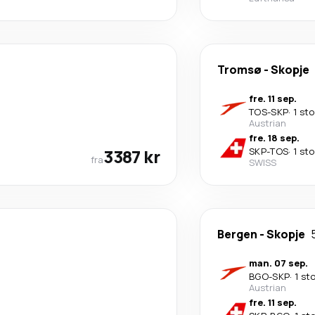
Tromsø
-
Skopje
fre. 11 sep.
TOS
-
SKP
·
1 st
Austrian
fre. 18 sep.
3387 kr
SKP
-
TOS
·
1 st
fra
SWISS
Bergen
-
Skopje
man. 07 sep.
BGO
-
SKP
·
1 st
Austrian
fre. 11 sep.