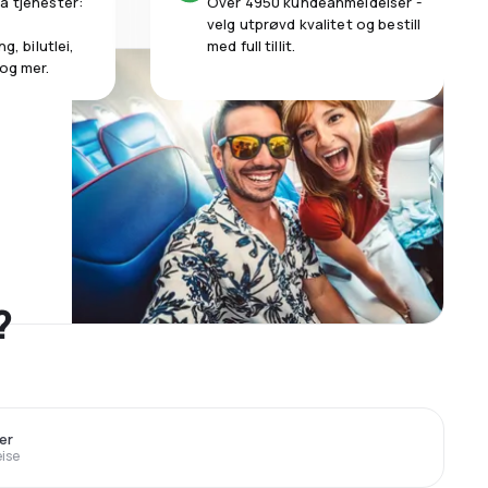
a tjenester:
Over 4950 kundeanmeldelser -
velg utprøvd kvalitet og bestill
g, bilutlei,
med full tillit.
 og mer.
?
er
eise