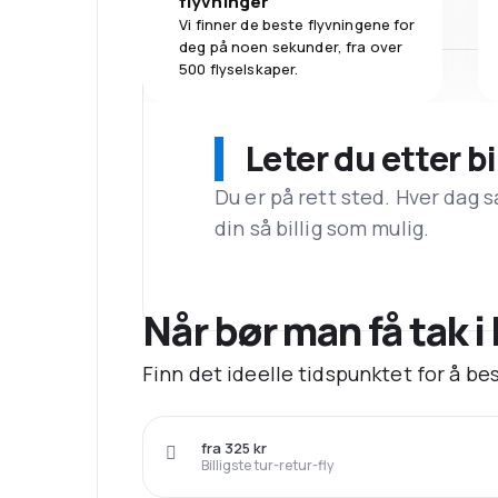
flyvninger
Vi finner de beste flyvningene for
deg på noen sekunder, fra over
500 flyselskaper.
Leter du etter bi
Du er på rett sted. Hver dag s
din så billig som mulig.
Når bør man få tak i 
Finn det ideelle tidspunktet for å best
fra 325 kr
Billigste tur-retur-fly