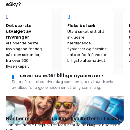
eSky?
Det største
Fleksibel søk
utvalget av
Utvid søket ditt til å
flyvninger
inkludere
Vi finner de beste
nærliggende
flyvningene for deg
flyplasser og fleksibel
på noen sekunder,
datoer for å finne det
fra over 500
billigste alternativet.
flyselskaper.
Leter du etter billige flybilletter?
Du er på rett sted. Hver dag sammenligner vi hundrevis
av tilbud for å gjøre reisen din så billig som mulig.
Når bør man få tak i billige flybilletter til Tirana?
Finn det ideelle tidspunktet for å bestille de billigste billettene