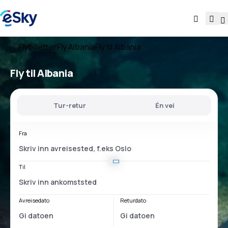
Flybilletter
Fly Albania
Fly til Albania
Fly til Albania
Tur-retur
Én vei
Fra
Til
Avreisedato
Returdato