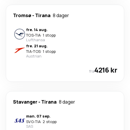
Tromsø
-
Tirana
8 dager
fre. 14 aug.
TOS
-
TIA
·
1 stopp
Lufthansa
fre. 21 aug.
TIA
-
TOS
·
1 stopp
Austrian
4216 kr
fra
Stavanger
-
Tirana
8 dager
man. 07 sep.
SVG
-
TIA
·
2 stopp
SAS