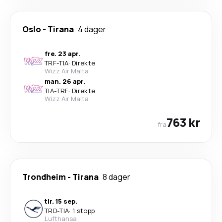
Oslo
-
Tirana
4 dager
fre. 23 apr.
TRF
-
TIA
·
Direkte
Wizz Air Malta
man. 26 apr.
TIA
-
TRF
·
Direkte
Wizz Air Malta
763 kr
fra
Trondheim
-
Tirana
8 dager
tir. 15 sep.
TRD
-
TIA
·
1 stopp
Lufthansa