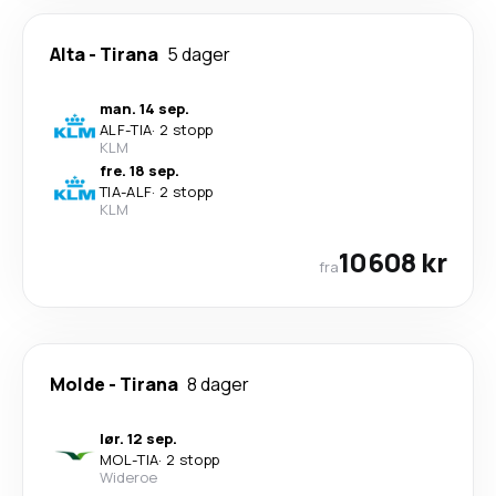
Alta
-
Tirana
5 dager
man. 14 sep.
ALF
-
TIA
·
2 stopp
KLM
fre. 18 sep.
TIA
-
ALF
·
2 stopp
KLM
10608 kr
fra
Molde
-
Tirana
8 dager
lør. 12 sep.
MOL
-
TIA
·
2 stopp
Wideroe