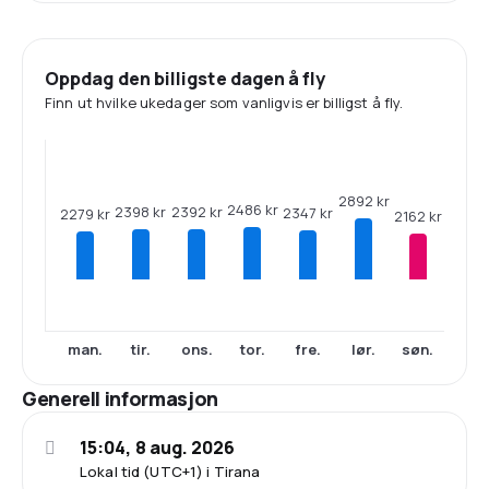
Oppdag den billigste dagen å fly
Finn ut hvilke ukedager som vanligvis er billigst å fly.
2892 kr
2486 kr
2398 kr
2392 kr
2347 kr
2279 kr
2162 kr
man.
tir.
ons.
tor.
fre.
lør.
søn.
Generell informasjon
15:04, 8 aug. 2026
Lokal tid (UTC+1) i Tirana