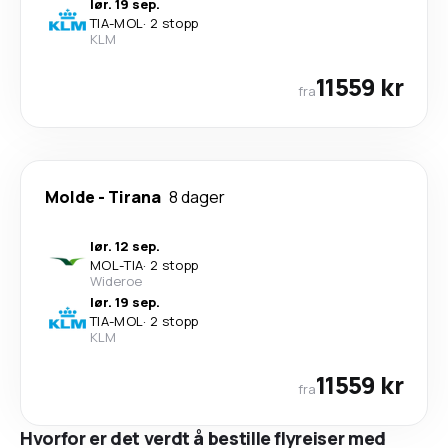
lør. 19 sep.
TIA
-
MOL
·
2 stopp
KLM
11559 kr
fra
Molde
-
Tirana
8 dager
lør. 12 sep.
MOL
-
TIA
·
2 stopp
Wideroe
lør. 19 sep.
TIA
-
MOL
·
2 stopp
KLM
11559 kr
fra
Hvorfor er det verdt å bestille flyreiser med