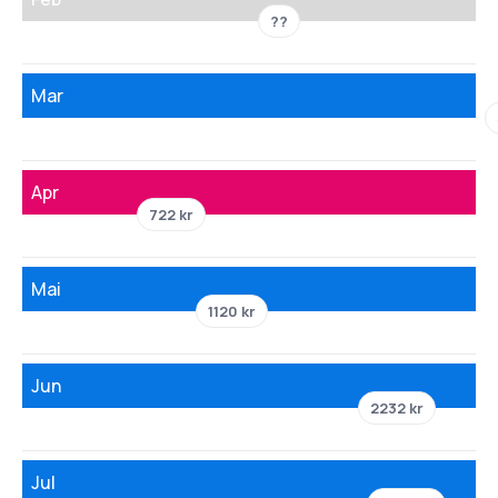
??
Mar
Apr
722 kr
Mai
1120 kr
Jun
2232 kr
Jul