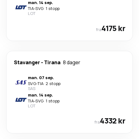
man. 14 sep.
TIA
-
SVG
·
1 stopp
LOT
4175 kr
fra
Stavanger
-
Tirana
8 dager
man. 07 sep.
SVG
-
TIA
·
2 stopp
SAS
man. 14 sep.
TIA
-
SVG
·
1 stopp
LOT
4332 kr
fra