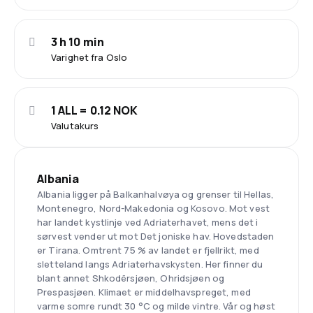
3 h 10 min
Varighet fra Oslo
1 ALL = 0.12 NOK
Valutakurs
Albania
Albania ligger på Balkanhalvøya og grenser til Hellas,
Montenegro, Nord-Makedonia og Kosovo. Mot vest
har landet kystlinje ved Adriaterhavet, mens det i
sørvest vender ut mot Det joniske hav. Hovedstaden
er Tirana. Omtrent 75 % av landet er fjellrikt, med
sletteland langs Adriaterhavskysten. Her finner du
blant annet Shkodërsjøen, Ohridsjøen og
Prespasjøen. Klimaet er middelhavspreget, med
varme somre rundt 30 °C og milde vintre. Vår og høst