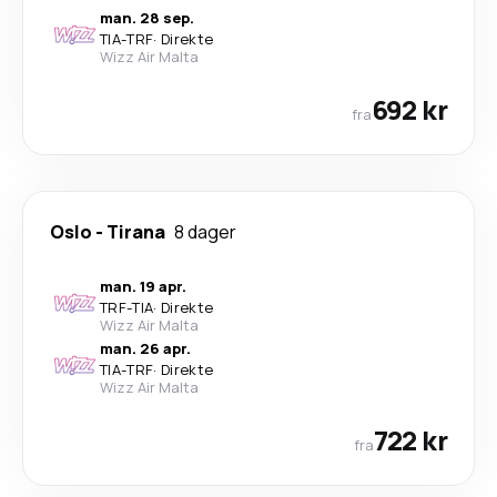
man. 28 sep.
TIA
-
TRF
·
Direkte
Wizz Air Malta
692 kr
fra
Oslo
-
Tirana
8 dager
man. 19 apr.
TRF
-
TIA
·
Direkte
Wizz Air Malta
man. 26 apr.
TIA
-
TRF
·
Direkte
Wizz Air Malta
722 kr
fra