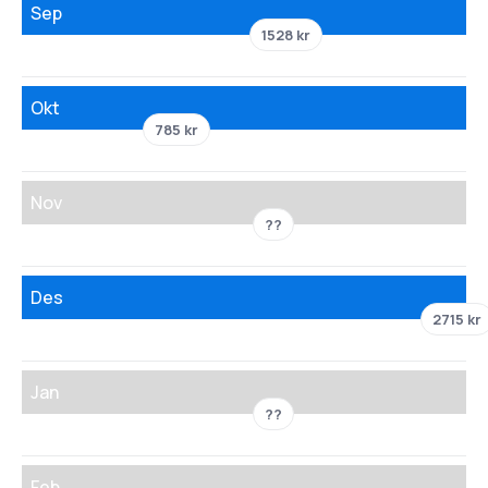
Sep
1528 kr
Okt
785 kr
Nov
??
Des
2715 kr
Jan
??
Feb