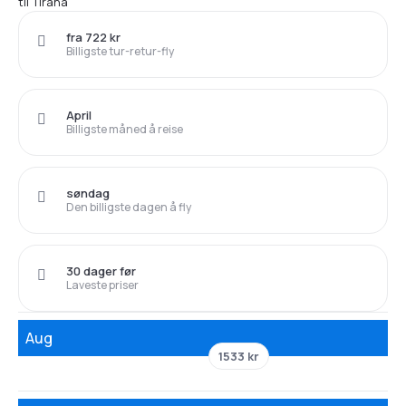
til Tirana
fra 722 kr
Billigste tur-retur-fly
April
Billigste måned å reise
søndag
Den billigste dagen å fly
30 dager før
Laveste priser
Aug
1533 kr