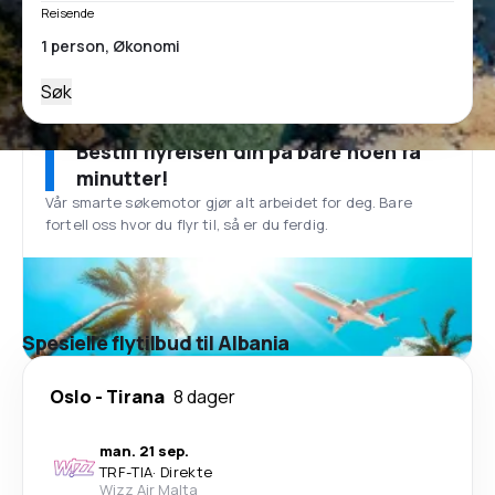
Reisende
Søk
Bestill flyreisen din på bare noen få
minutter!
Vår smarte søkemotor gjør alt arbeidet for deg. Bare
fortell oss hvor du flyr til, så er du ferdig.
Spesielle flytilbud til Albania
Oslo
-
Tirana
8 dager
man. 21 sep.
TRF
-
TIA
·
Direkte
Wizz Air Malta