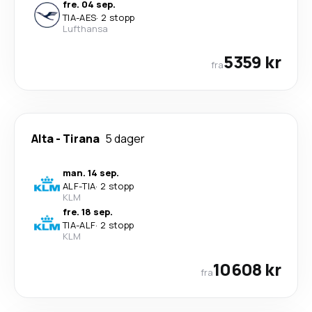
fre. 04 sep.
TIA
-
AES
·
2 stopp
Lufthansa
5359 kr
fra
Alta
-
Tirana
5 dager
man. 14 sep.
ALF
-
TIA
·
2 stopp
KLM
fre. 18 sep.
TIA
-
ALF
·
2 stopp
KLM
10608 kr
fra