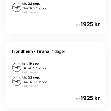
tir. 22 sep.
TIA
-
TRD
·
1 stopp
Lufthansa
1925 kr
fra
Trondheim
-
Tirana
4 dager
lør. 19 sep.
TRD
-
TIA
·
1 stopp
Lufthansa
tir. 22 sep.
TIA
-
TRD
·
1 stopp
Lufthansa
1925 kr
fra