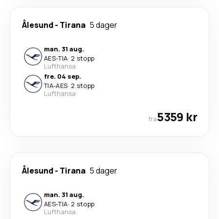
Ålesund
-
Tirana
5 dager
man. 31 aug.
AES
-
TIA
·
2 stopp
Lufthansa
fre. 04 sep.
TIA
-
AES
·
2 stopp
Lufthansa
5359 kr
fra
Ålesund
-
Tirana
5 dager
man. 31 aug.
AES
-
TIA
·
2 stopp
Lufthansa