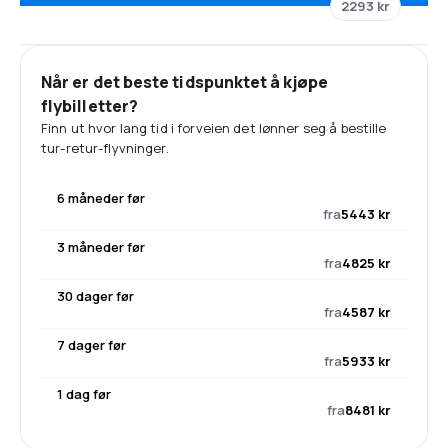
2293 kr
Når er det beste tidspunktet å kjøpe
flybilletter?
Finn ut hvor lang tid i forveien det lønner seg å bestille
tur-retur-flyvninger.
6 måneder før
fra
5443 kr
3 måneder før
fra
4825 kr
30 dager før
fra
4587 kr
7 dager før
fra
5933 kr
1 dag før
fra
8481 kr