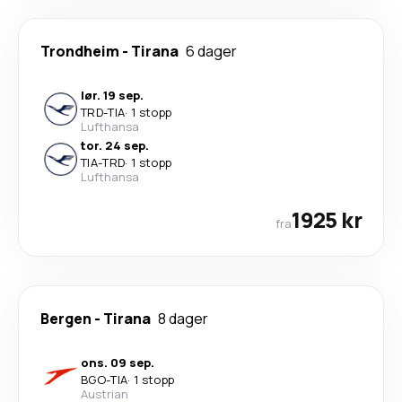
Trondheim
-
Tirana
6 dager
lør. 19 sep.
TRD
-
TIA
·
1 stopp
Lufthansa
tor. 24 sep.
TIA
-
TRD
·
1 stopp
Lufthansa
1925 kr
fra
Bergen
-
Tirana
8 dager
ons. 09 sep.
BGO
-
TIA
·
1 stopp
Austrian