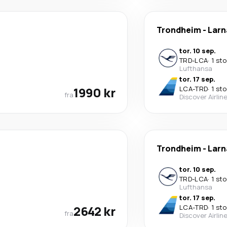
Trondheim
-
Lar
tor. 10 sep.
TRD
-
LCA
·
1 st
Lufthansa
tor. 17 sep.
1990 kr
LCA
-
TRD
·
1 st
fra
Discover Airlin
Trondheim
-
Lar
tor. 10 sep.
TRD
-
LCA
·
1 st
Lufthansa
tor. 17 sep.
2642 kr
LCA
-
TRD
·
1 st
fra
Discover Airlin