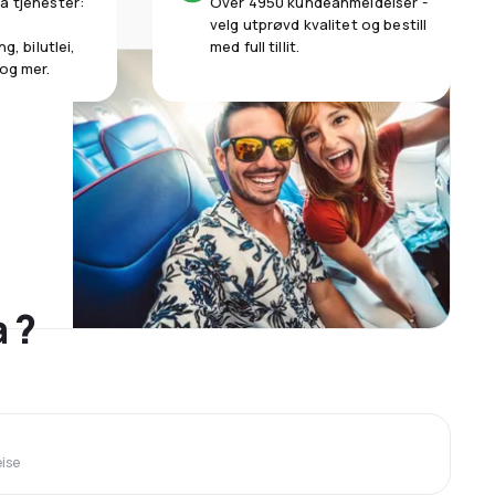
a tjenester:
Over 4950 kundeanmeldelser -
velg utprøvd kvalitet og bestill
g, bilutlei,
med full tillit.
 og mer.
a ?
eise