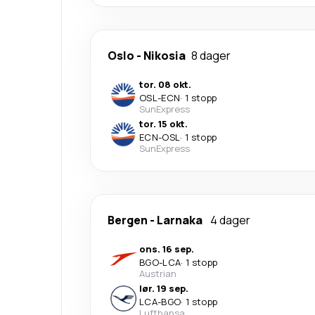
Oslo
-
Nikosia
8 dager
tor. 08 okt.
OSL
-
ECN
·
1 stopp
SunExpress
tor. 15 okt.
ECN
-
OSL
·
1 stopp
SunExpress
Bergen
-
Larnaka
4 dager
ons. 16 sep.
BGO
-
LCA
·
1 stopp
Austrian
lør. 19 sep.
LCA
-
BGO
·
1 stopp
Lufthansa