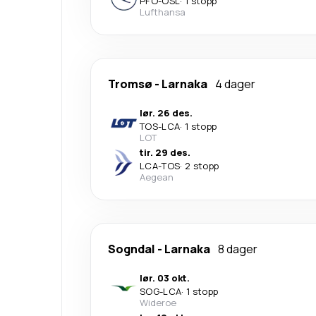
PFO
-
OSL
·
1 stopp
Lufthansa
Tromsø
-
Larnaka
4 dager
lør. 26 des.
TOS
-
LCA
·
1 stopp
LOT
tir. 29 des.
LCA
-
TOS
·
2 stopp
Aegean
Sogndal
-
Larnaka
8 dager
lør. 03 okt.
SOG
-
LCA
·
1 stopp
Wideroe