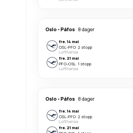
Oslo
-
Páfos
8 dager
fre. 14 mai
OSL
-
PFO
·
2 stopp
Lufthansa
fre. 21 mai
PFO
-
OSL
·
1 stopp
Lufthansa
Oslo
-
Páfos
8 dager
fre. 14 mai
OSL
-
PFO
·
2 stopp
Lufthansa
fre. 21 mai