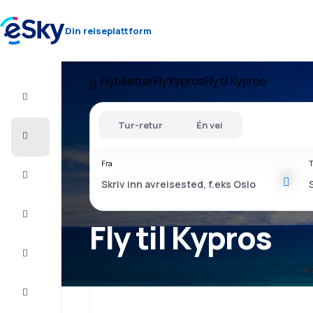
Din reiseplattform
Flybilletter
Fly Kypros
Fly til Kypros
Fly+Hotell
Tur-retur
Én vei
Flybilletter
Fra
T
Sommerferie
Last
minute
Fly til Kypros
Storbyferie
Overnatting