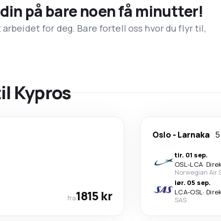
n din på bare noen få minutter!
rbeidet for deg. Bare fortell oss hvor du flyr til,
til Kypros
Oslo
-
Larnaka
5
tir. 01 sep.
OSL
-
LCA
·
Dire
Norwegian Air 
lør. 05 sep.
1815 kr
LCA
-
OSL
·
Dire
fra
SAS