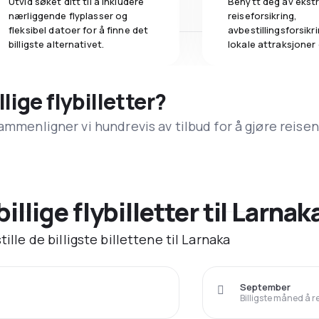
Utvid søket ditt til å inkludere
Benytt deg av ekstr
nærliggende flyplasser og
reiseforsikring,
fleksibel datoer for å finne det
avbestillingsforsikrin
billigste alternativet.
lokale attraksjoner
llige flybilletter?
ammenligner vi hundrevis av tilbud for å gjøre reisen
illige flybilletter til Larnak
ille de billigste billettene til Larnaka
September
Billigste måned å r