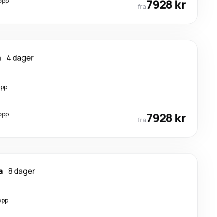
opp
7928 kr
fra
a
4 dager
opp
opp
7928 kr
fra
a
8 dager
opp