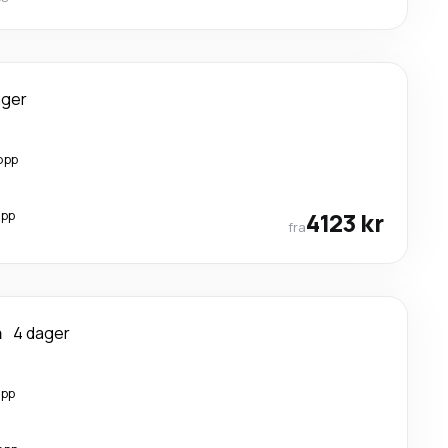
ager
opp
opp
4123 kr
fra
a
4 dager
opp