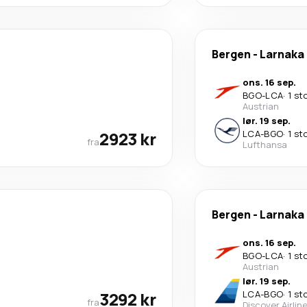
Bergen
-
Larnaka
ons. 16 sep.
BGO
-
LCA
·
1 st
Austrian
lør. 19 sep.
2923 kr
LCA
-
BGO
·
1 st
fra
Lufthansa
Bergen
-
Larnaka
ons. 16 sep.
BGO
-
LCA
·
1 st
Austrian
lør. 19 sep.
3292 kr
LCA
-
BGO
·
1 st
fra
Discover Airlin