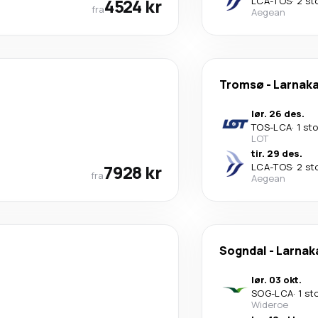
4524 kr
LCA
-
TOS
·
2 st
fra
Aegean
Tromsø
-
Larnak
lør. 26 des.
TOS
-
LCA
·
1 st
LOT
tir. 29 des.
7928 kr
LCA
-
TOS
·
2 st
fra
Aegean
Sogndal
-
Larnak
lør. 03 okt.
SOG
-
LCA
·
1 st
Wideroe