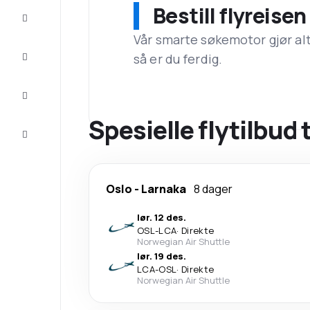
Bestill flyreise
Tilbud
Vår smarte søkemotor gjør alt a
Komplett
så er du ferdig.
reisen
Inspirasjon
og råd
Spesielle flytilbud 
Kundeservice
Oslo
-
Larnaka
8 dager
lør. 12 des.
OSL
-
LCA
·
Direkte
Norwegian Air Shuttle
lør. 19 des.
LCA
-
OSL
·
Direkte
Norwegian Air Shuttle