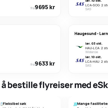
lør. 10 okt.
9695 kr
LCA
-
SOG
·
2 st
fra
SAS
Haugesund
-
Lar
lør. 03 okt.
HAU
-
LCA
·
2 st
Wideroe
lør. 10 okt.
9633 kr
LCA
-
HAU
·
2 st
fra
SAS
 å bestille flyreiser med eS
Fleksibel søk
Mange fasilitete