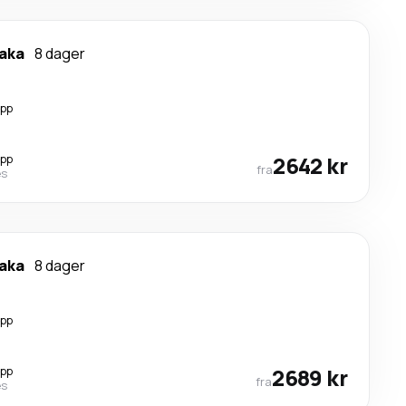
naka
8 dager
opp
opp
2642 kr
fra
es
naka
8 dager
opp
opp
2689 kr
fra
es