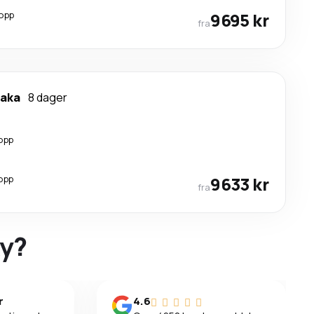
opp
9695 kr
fra
naka
8 dager
opp
opp
9633 kr
fra
ky?
r
4.6