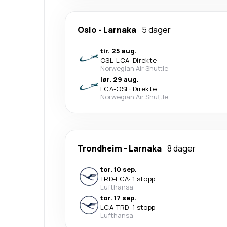
Oslo
-
Larnaka
5 dager
tir. 25 aug.
OSL
-
LCA
·
Direkte
Norwegian Air Shuttle
lør. 29 aug.
LCA
-
OSL
·
Direkte
Norwegian Air Shuttle
Trondheim
-
Larnaka
8 dager
tor. 10 sep.
TRD
-
LCA
·
1 stopp
Lufthansa
tor. 17 sep.
LCA
-
TRD
·
1 stopp
Lufthansa