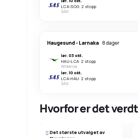
lør. 10 okt.
LCA
-
SOG
·
2 stopp
SAS
Haugesund
-
Larnaka
8 dager
lør. 03 okt.
HAU
-
LCA
·
2 stopp
Wideroe
lør. 10 okt.
LCA
-
HAU
·
2 stopp
SAS
Hvorfor er det verdt
Det største utvalget av