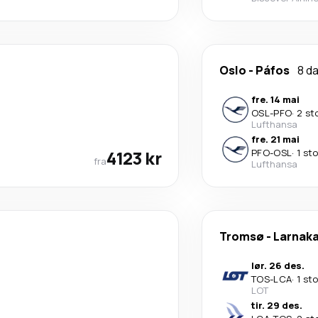
Oslo
-
Páfos
8 d
fre. 14 mai
OSL
-
PFO
·
2 st
Lufthansa
fre. 21 mai
4123 kr
PFO
-
OSL
·
1 st
fra
Lufthansa
Tromsø
-
Larnak
lør. 26 des.
TOS
-
LCA
·
1 st
LOT
tir. 29 des.