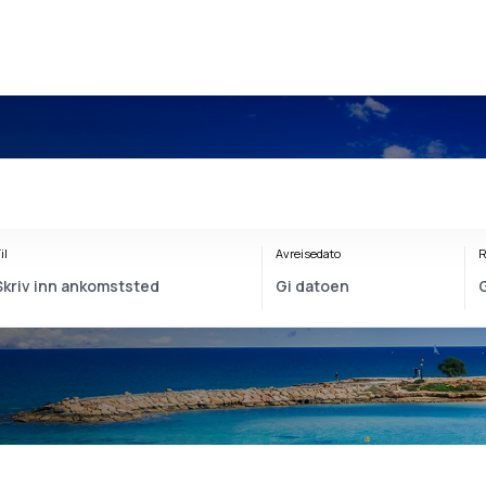
il
Avreisedato
R