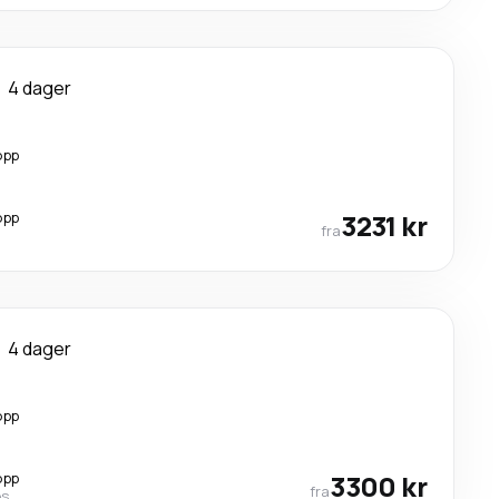
4 dager
opp
opp
3231 kr
fra
4 dager
opp
opp
3300 kr
fra
es