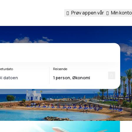
Prøv appen vår
Min konto
eturdato
Reisende