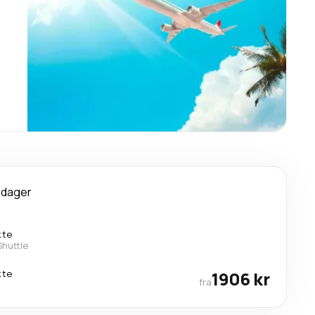
 dager
kte
Shuttle
kte
1906 kr
fra