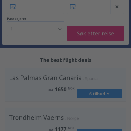
Passasjerer
1
Søk etter reise
The best flight deals
Las Palmas Gran Canaria
Spania
1650
NOK
FRA
6 tilbud
fra
Oslo, Gardermoen
(OSL)
Trondheim Vaerns
2485
Norge
FRA
NOK
1177
NOK
FRA