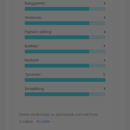
Beliggenhet:
4
Venterom:
4
Flyplass skilting:
4
Butikker:
4
Renhold:
4
Tjenester:
5
Innsjekking:
4
Denne vurderinger er automatisk oversatt from
Croatian.
Vis kilde