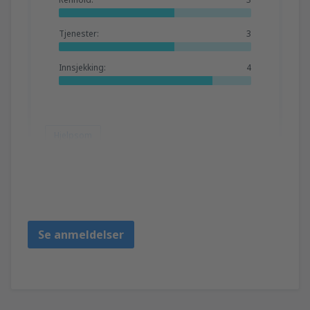
Tjenester:
3
Innsjekking:
4
Hjelpsom
Talli Samantha
Francia,
Oktober 2025
Se anmeldelser