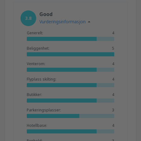
Good
3.8
Vurderingsinformasjon
Generelt:
4
Beliggenhet:
5
Venterom:
4
Flyplass skilting:
4
Butikker:
4
Parkeringsplasser:
3
Hotellbase:
4
Renhold:
3