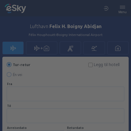
Menu
Lufthavn
Felix H. Boigny Abidjan
Félix Houphouët-Boigny International Airport
Legg til hotell
Tur-retur
Én vei
Fra
Til
Avreisedato
Returdato