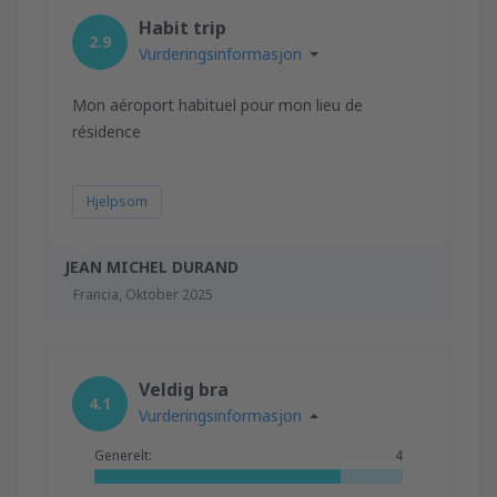
fra
Trondheim, Vaerns
(TRD)
Habit trip
1375
2.9
FRA
NOK
Vurderingsinformasjon
fra
Orland, Orland
(OLA)
Mon aéroport habituel pour mon lieu de
1078
résidence
FRA
NOK
Hjelpsom
JEAN MICHEL DURAND
Francia,
Oktober 2025
Veldig bra
4.1
Vurderingsinformasjon
Generelt:
4