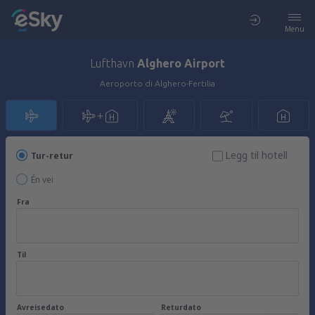
Menu
Lufthavn
Alghero Airport
Aeroporto di Alghero-Fertilia
Legg til hotell
Tur-retur
Én vei
Fra
Til
Avreisedato
Returdato