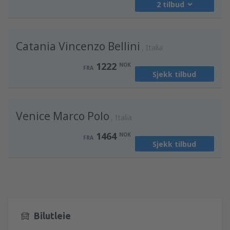
2 tilbud
fra
Oslo, Gardermoen
(OSL)
Catania Vincenzo Bellini
1299
Italia
FRA
NOK
1222
NOK
FRA
Sjekk tilbud
fra
Bergen, Flesland
(BGO)
1596
FRA
NOK
Venice Marco Polo
Italia
1464
NOK
FRA
Sjekk tilbud
Bilutleie