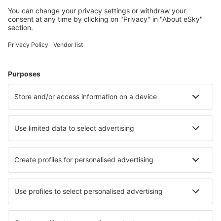
Pisa Galileo Galilei (PSA)
Reggio di Calabria Airport (REG)
Triest Ronchi dei Legionari (TRS)
Salerno-Pontecagnano Airport (QSR)
Venice
Perugia San Franceso d'Assisi (PEG)
Lamezia Terme Sant'Eufemia (SUF)
Verona Valerio Catullo Villafranca (VRN)
Trapani Vincenzo Florio (TPS)
Comiso Vincenzo Magliocco (CIY)