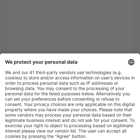
Lampedusa Airport (LMP)
Milano
Forli Luigi Ridolfi (FRL)
Milano
Venice
Elba Marina di Campo (EBA)
Olbia Costa Smeralda (OLB)
Palermo Punta Raisi (PMO)
Pantelleria Airport (PNL)
Brindisi Papola Casale (BDS)
Parma Intl Airport (PMF)