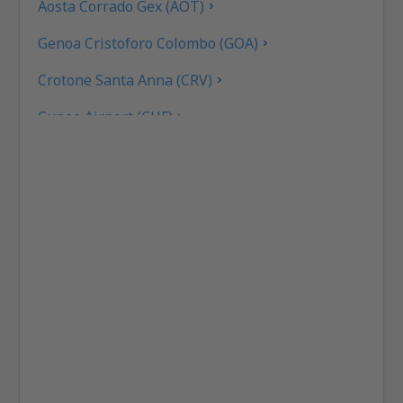
Aosta Corrado Gex (AOT)
Genoa Cristoforo Colombo (GOA)
Crotone Santa Anna (CRV)
Cuneo Airport (CUF)
Cagliari Elmas (CAG)
Rimini F. Fellini (RMI)
Ankona Falconara (AOI)
Roma
Brescia Gabriele D'Annunzio (VBS)
Gino Lisa (FOG)
Bologna Guglielmo Marconi (BLQ)