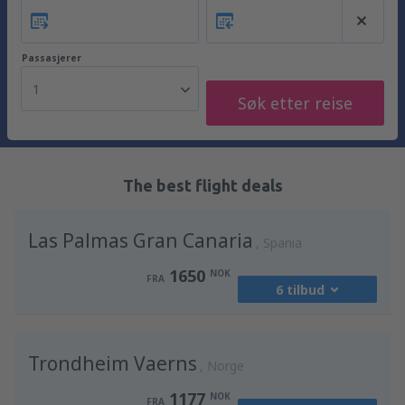
Passasjerer
1
Søk etter reise
The best flight deals
Las Palmas Gran Canaria
Spania
1650
NOK
FRA
6 tilbud
fra
Oslo, Gardermoen
(OSL)
Trondheim Vaerns
2485
Norge
FRA
NOK
1177
NOK
FRA