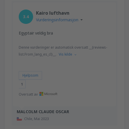
Kairo lufthavn
3.4
Vurderingsinformasjon
Egyptair veldig bra
Denne vurderinger er automatisk oversatt __{reviews-
list.From_lang_es_cl}__.
Vis kilde
Hjelpsom
1
Oversatt av
MALCOLM CLAUDE OSCAR
Chile,
Mai 2023