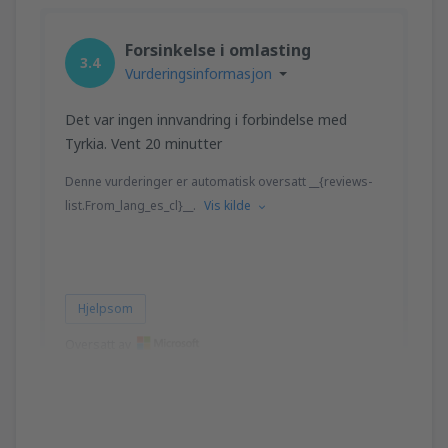
Forsinkelse i omlasting
3.4
Vurderingsinformasjon
Det var ingen innvandring i forbindelse med
Tyrkia. Vent 20 minutter
Denne vurderinger er automatisk oversatt __{reviews-
list.From_lang_es_cl}__.
Vis kilde
Hjelpsom
Oversatt av
Sergio Osvaldo
Chile,
Mai 2023