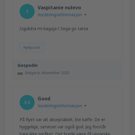
fra
Trondheim, Vaerns
(TRD)
Vaspitanie nulevo
1375
1
FRA
NOK
Vurderingsinformasjon
fra
Orland, Orland
(OLA)
Izgubiha mi bagaja I Sega go tarsa
1078
FRA
NOK
Hjelpsom
Gospodin
Bulgaria,
November 2025
Good
3.3
Vurderingsinformasjon
På flyet var alt akseptabelt, lite kaffe. De er
hyggelige, servicen var også god. Jeg forstår
bare ikke språket. Det burde være få ungarske