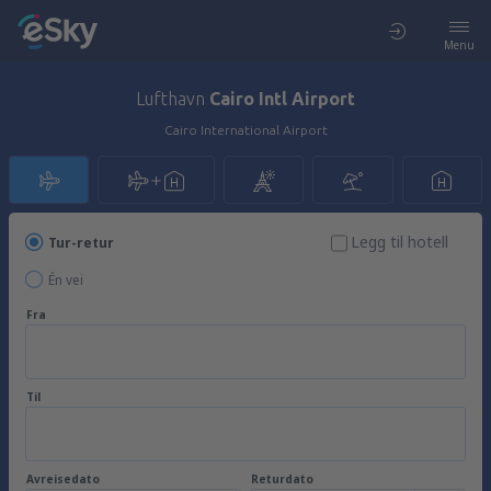
Menu
Lufthavn
Cairo Intl Airport
Cairo International Airport
Legg til hotell
Tur-retur
Én vei
Fra
Til
Avreisedato
Returdato