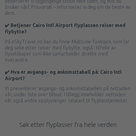
observerer vi tilgjengelige tilbud hele tiden, og hvis du
bruker vårt Prisvarsel – informerer vi deg om de beste av
dem.
✔️ Betjener Cairo Intl Airport flyplassen reiser med
flybytte?
På eSkyTravel.no kan du finne MultiLine-funksjon, som lar
deg søke etter reiser med flybytte, også i tilfelle av
flyselskaper som ikke samarbeider direkte med
hverandre.
✔️ Hva er avgangs- og ankomsttabell på: Cairo Intl
Airport?
Vi presenterer avgangs- og ankomsttabellen på nettsiden
vår, under liste over tilbud. I tillegg inneholder nettsiden
vår også andre opplysninger relatert til flyplasstjenester.
Søk etter flyplasser fra hele verden