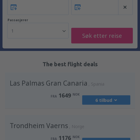
Passasjerer
1
Søk etter reise
The best flight deals
Las Palmas Gran Canaria
Spania
1649
NOK
FRA
6 tilbud
fra
Oslo, Gardermoen
(OSL)
Trondheim Vaerns
2231
Norge
FRA
NOK
1176
NOK
FRA