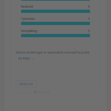
Renhold:
5
Tjenester:
5
Innsjekking:
5
Denne vurderinger er automatisk oversatt fra polsk.
Vis kilde
Hjelpsom
Oversatt av
Krzysztof Jozef