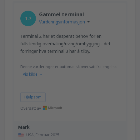
fra
Trondheim, Vaerns
(TRD)
1374
FRA
NOK
Gammel terminal
1.7
Vurderingsinformasjon
fra
Orland, Orland
(OLA)
1077
Terminal 2 har et desperat behov for en
FRA
NOK
fullstendig overhaling/riving/ombygging - det
forringer hva terminal 3 har å tilby.
Denne vurderinger er automatisk oversatt fra engelsk.
Vis kilde
Hjelpsom
Oversatt av
Mark
USA,
Februar 2025