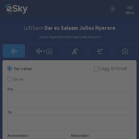
Menu
Lufthavn
Dar es Salaam Julius Nyerere
Julius Nyerere International Airport
Legg til hotell
Tur-retur
Én vei
Fra
Til
Avreisedato
Returdato