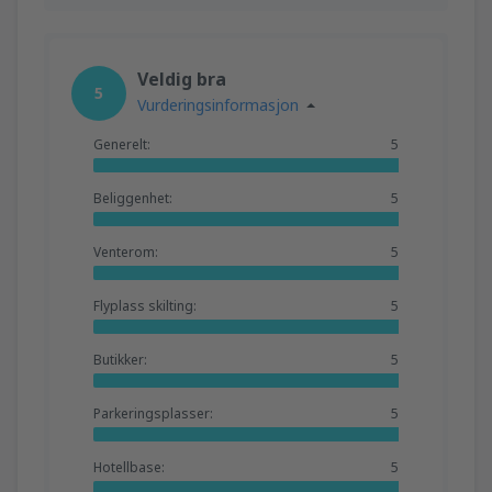
Veldig bra
5
Vurderingsinformasjon
Generelt:
5
Beliggenhet:
5
Venterom:
5
Flyplass skilting:
5
Butikker:
5
Parkeringsplasser:
5
Hotellbase:
5