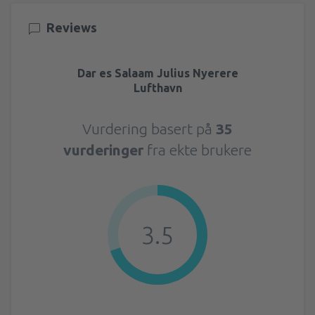
1374
FRA
NOK
Reviews
fra
Ålesund , Vigra
(AES)
1989
FRA
NOK
Dar es Salaam Julius Nyerere
Lufthavn
fra
Stavanger, Sola
(SVG)
1396
FRA
NOK
Vurdering basert på
35
vurderinger
fra ekte brukere
fra
Molde, Aro
(MOL)
1693
FRA
NOK
fra
Alta, Alta Airport
(ALF)
1989
3.5
FRA
NOK
fra
Haugesund, Karmoy
(HAU)
2000
FRA
NOK