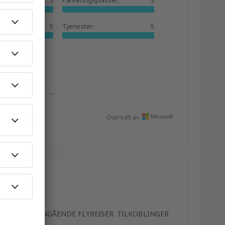
5
Parkeringsplasser:
5
5
Tjenester:
5
ngarsk.
Vis kilde
Oversatt av
L TURISTER ANGÅENDE FLYREISER. TILKOBLINGER