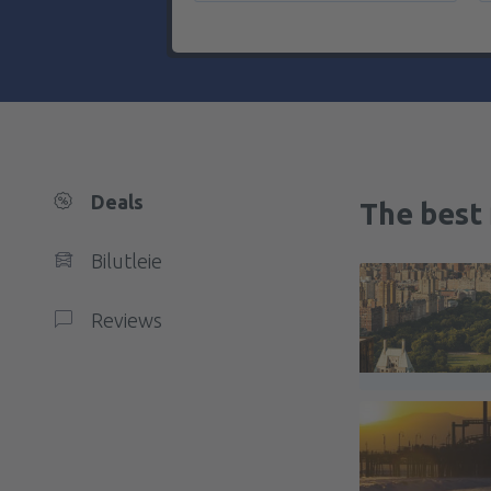
Deals
The best 
Bilutleie
Reviews