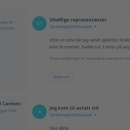
Uhøflige representanter
tates Of
2.1
Vurderingsinformasjon
ust 2024
Etter en time ble jeg sendt (gående) til d
kom til rommet, hadde o b 3 timer på seg 
Denne vurderinger er automatisk oversatt fra en
Hjelpsom
l Carmen
Jeg kom til avtalt tid
gust 2024
4
Vurderingsinformasjon
Ikke dårlig