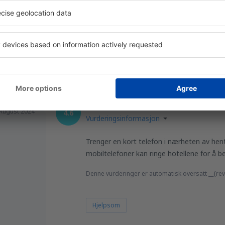
ENDRES OFTE
Denne vurderinger er automatisk oversatt __{revi
Hjelpsom
Hvor er de forbannede telefonene
August 2024
4.6
Vurderingsinformasjon
Trenger en kort telefon i nærheten av hent
mobiltelefoner kan ringe hotellene for å b
Denne vurderinger er automatisk oversatt __{rev
Hjelpsom