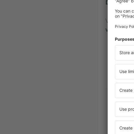
Dallas Fo
Vurdering
vurderin
Monika
Hungary
Oktober 202