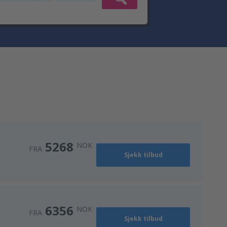
5268
NOK
FRA
Sjekk tilbud
6356
NOK
FRA
Sjekk tilbud