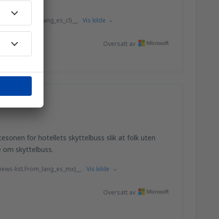
ews-list.From_lang_es_cl}__.
Vis kilde
Oversatt av
?
esonen for hotellets skyttelbuss slik at folk uten
e om skyttelbuss.
iews-list.From_lang_es_mx}__.
Vis kilde
Oversatt av