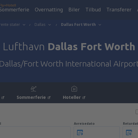
Fly+Hotell
Sommerferie
Overnatting
Biler
Tilbud
Transferer
ente stater
Dallas
Dallas Fort Worth
Lufthavn
Dallas Fort Worth
Dallas/Fort Worth International Airpor
Sommerferie
Hoteller
l
Avreisedato
Returda