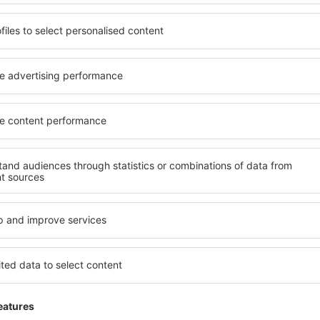
Flyplass skilting:
5
Butikker:
Hotellbase:
4
Renhold:
Innsjekking:
5
Denne vurderinger er automatisk oversatt fra u
Hjelpsom
VELDIG STOR FLYPLASS
2.4
Vurderingsinformasjon
024
FLYPLASSEN ER UKLAR I SKILTINGEN TI