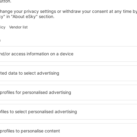
rt Worth Lufthavn
4.3
 basert på
159
ger
fra ekte brukere
Dallas
,
4.9
Vurderingsinformasjon
4
Generelt:
5
Beliggenhet