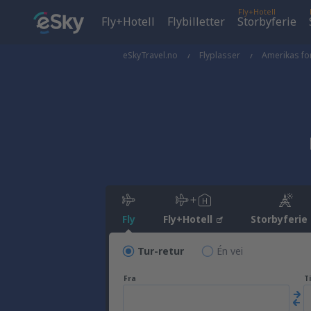
Fly+Hotell
Fly+Hotell
Flybilletter
Storbyferie
eSkyTravel.no
Flyplasser
Amerikas for
Fly
Fly+Hotell
Storbyferie
Tur-retur
Én vei
Fra
Ti