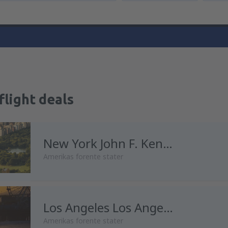
flight deals
New York John F. Kennedy
Amerikas forente stater
Los Angeles Los Angeles Intl Airport
Amerikas forente stater