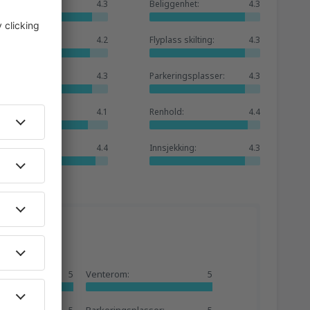
Generelt:
4.3
Beliggenhet:
4.3
Venterom:
4.2
Flyplass skilting:
4.3
Butikker:
4.3
Parkeringsplasser:
4.3
Hotellbase:
4.1
Renhold:
4.4
Tjenester:
4.4
Innsjekking:
4.3
:
5
Venterom:
5