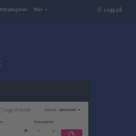
Attraksjoner
Mer
Logg på
t
Legg til hotell
klasse:
økonomi
to
Passasjerer
1