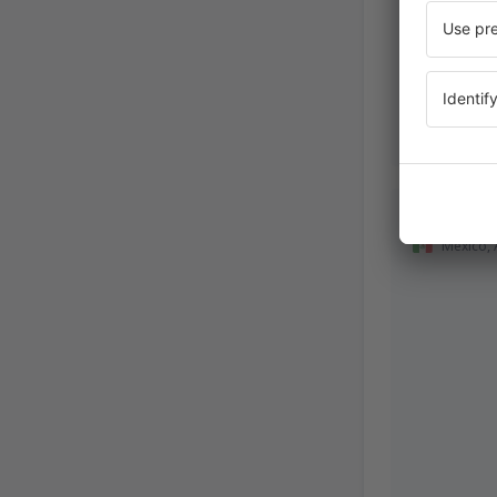
William
Mexico,