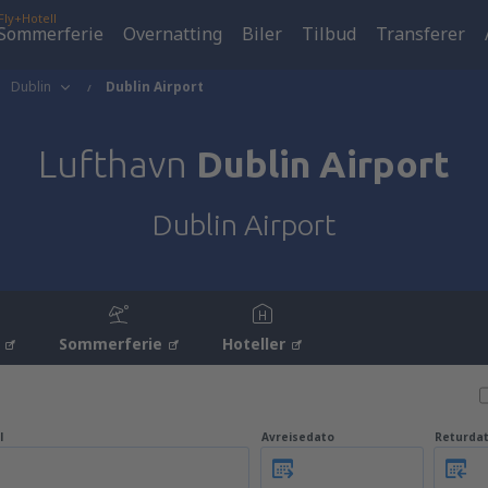
Fly+Hotell
Sommerferie
Overnatting
Biler
Tilbud
Transferer
Dublin
Dublin Airport
Lufthavn
Dublin Airport
Dublin Airport
Sommerferie
Hoteller
l
Avreisedato
Returda