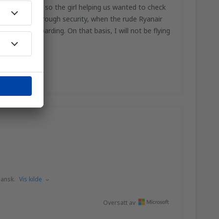
r’s passport, so the girl helping us wanted to check
en cleared through security, when the rude Ryanair
 us from boarding. On that basis, I will not be flying
pansk.
Vis kilde
Oversatt av