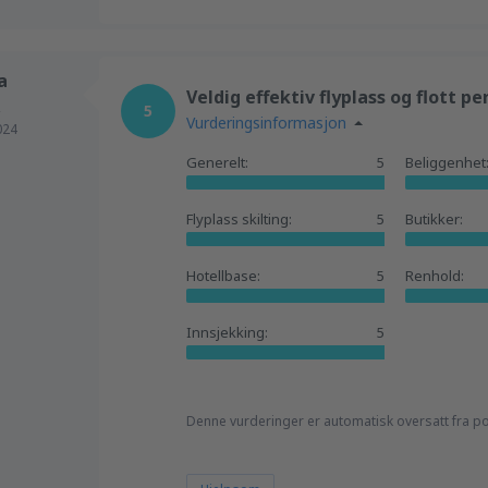
a
Veldig effektiv flyplass og flott p
,
5
Vurderingsinformasjon
024
Generelt:
5
Beliggenhet
Flyplass skilting:
5
Butikker:
Hotellbase:
5
Renhold:
Innsjekking:
5
Denne vurderinger er automatisk oversatt fra po