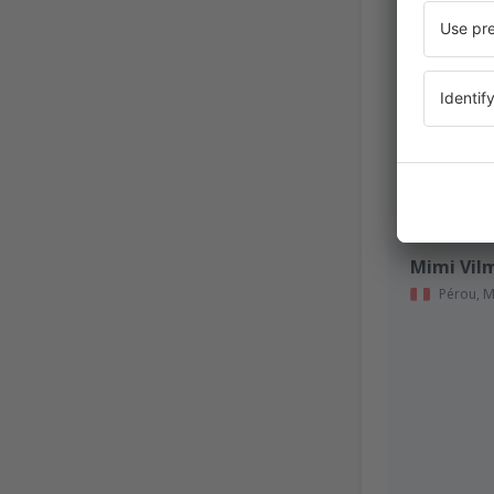
Mimi Vil
Pérou,
M