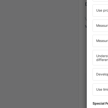
Dublin Ai
Vurdering
vurderin
Michelle
Royaume
Juni 2025