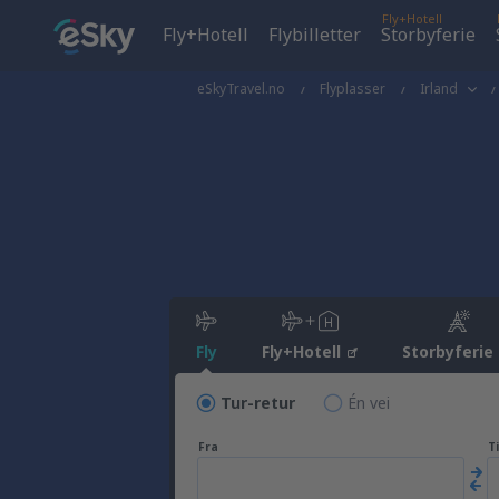
Fly+Hotell
Fly+Hotell
Flybilletter
Storbyferie
eSkyTravel.no
Flyplasser
Irland
Fly
Fly+Hotell
Storbyferie
Tur-retur
Én vei
Fra
Ti