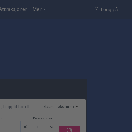
Attraksjoner
Mer
Logg på
Legg til hotell
klasse:
økonomi
to
Passasjerer
1