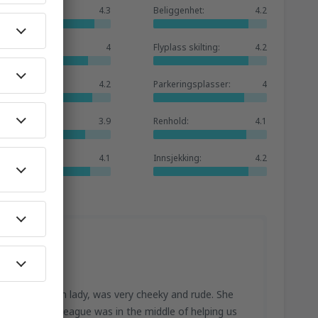
Generelt:
4.3
Beliggenhet:
4.2
Venterom:
4
Flyplass skilting:
4.2
Butikker:
4.2
Parkeringsplasser:
4
Hotellbase:
3.9
Renhold:
4.1
Tjenester:
4.1
Innsjekking:
4.2
taff, a foreign lady, was very cheeky and rude. She
hough her colleague was in the middle of helping us