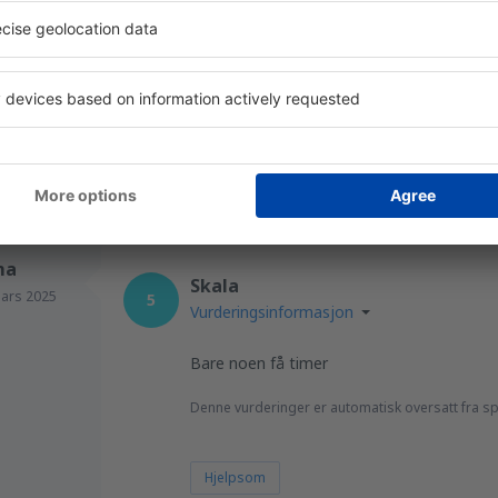
board. There was an issue with my daughte
we were ok to proceed. We had already be
woman at the flight was determined to stop
with Ryanair in the future.
Hjelpsom
ma
Skala
ars 2025
5
Vurderingsinformasjon
Bare noen få timer
Denne vurderinger er automatisk oversatt fra s
Hjelpsom