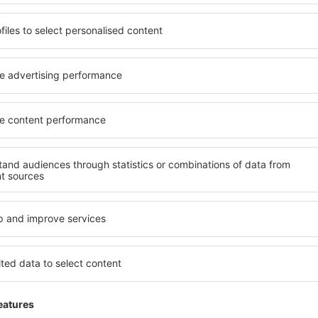
rport Lufthavn
4.1
 basert på
2376
ger
fra ekte brukere
General review
-Uni,
2.2
Vurderingsinformasjon
The airport itself was ok. One member of s
attempted to close the flight gate, even t