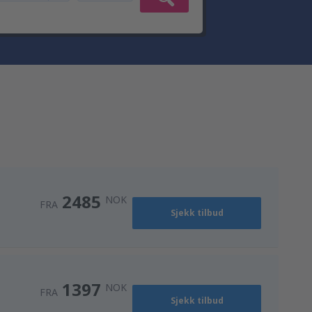
2485
NOK
FRA
Sjekk tilbud
1397
NOK
FRA
Sjekk tilbud