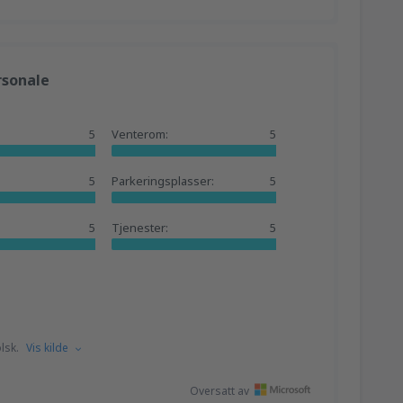
ersonale
:
5
Venterom:
5
5
Parkeringsplasser:
5
5
Tjenester:
5
lsk.
Vis kilde
Oversatt av