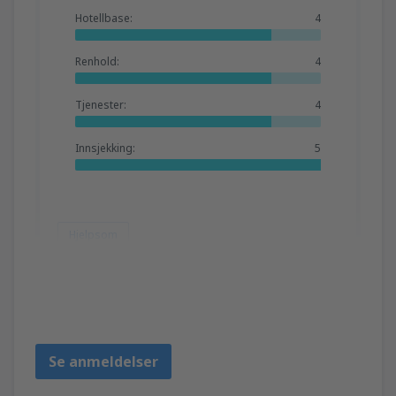
Hotellbase:
4
Renhold:
4
Tjenester:
4
Innsjekking:
5
Hjelpsom
Mario
Reino Unido,
Mai 2023
Se anmeldelser