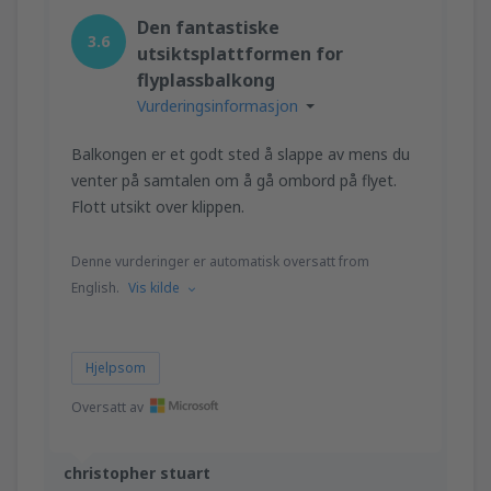
fra
Trondheim, Vaerns
(TRD)
Den fantastiske
1373
3.6
FRA
NOK
utsiktsplattformen for
flyplassbalkong
fra
Orland, Orland
(OLA)
Vurderingsinformasjon
1076
FRA
NOK
Balkongen er et godt sted å slappe av mens du
venter på samtalen om å gå ombord på flyet.
Flott utsikt over klippen.
Denne vurderinger er automatisk oversatt from
English.
Vis kilde
Hjelpsom
Oversatt av
christopher stuart