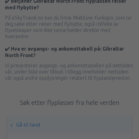
✔️ Betjener Gibraltar North Front flyplassen reiser
med flybytte?
På eSkyTravel.no kan du finne MultiLine-funksjon, som lar
deg søke etter reiser med flybytte, også i tilfelle av
flyselskaper som ikke samarbeider direkte med
hverandre.
✔️ Hva er avgangs- og ankomsttabell på: Gibraltar
North Front?
Vi presenterer avgangs- og ankomsttabellen på nettsiden
vår, under liste over tilbud. I tillegg inneholder nettsiden
vår også andre opplysninger relatert til flyplasstjenester.
Søk etter flyplasser fra hele verden
Gå til land