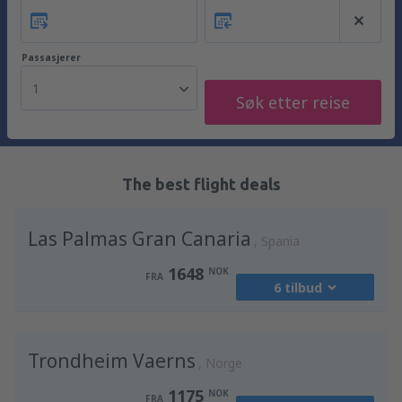
Passasjerer
1
Søk etter reise
The best flight deals
Las Palmas Gran Canaria
Spania
1648
NOK
FRA
6 tilbud
fra
Oslo, Gardermoen
(OSL)
Trondheim Vaerns
2373
Norge
FRA
NOK
1175
NOK
FRA