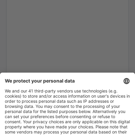
Aurangabad Chikkalthana (IXU)
Kochi Nedumbassery (COK)
Coimbatore Intl Airport (CJB)
Cuddapah Airport (CDP)
Udaipur Dabok (UDR)
Goa Dabolim (GOI)
Indore Devi Ahilyabai Holkar (IDR)
Dibrugarh Airport (DIB)
Dimapur Apt. (DMU)
Diu Airport (DIU)