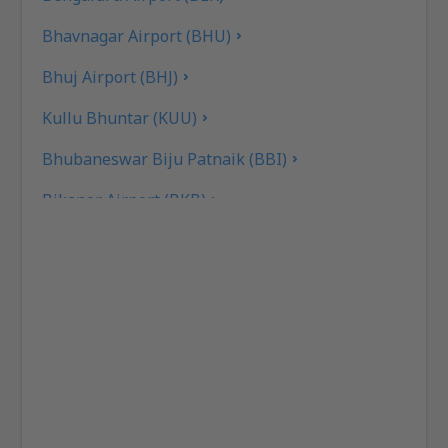
Bhavnagar Airport (BHU)
Bhuj Airport (BHJ)
Kullu Bhuntar (KUU)
Bhubaneswar Biju Patnaik (BBI)
Bikaner Airport (BKB)
Bilasa Devi Kevat lufthavn (PAB)
Ranchi Birsa Munda (IXR)
Kalikat Intl Airport (CCJ)
Chandigarh Airport (IXC)
Chennai Intl Airport (MAA)
Mumbai Chhatrapati Shivaji (BOM)