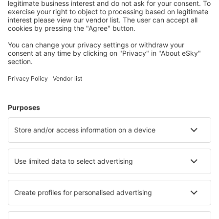
Jabalpur Dumna (JLR)
Dharamshala Gaggal (DHM)
Gaya Airport (GAY)
Gondia (GDB)
Gorakhpur Airport (GOP)
Jamnagar Govardhanpur (JGA)
Gwalior Airport (GWL)
Hindon Airport (HDO)
Hubli Airport (HBX)
Imphal Airport (IMF)
Delhi Indira Gandhi (DEL)