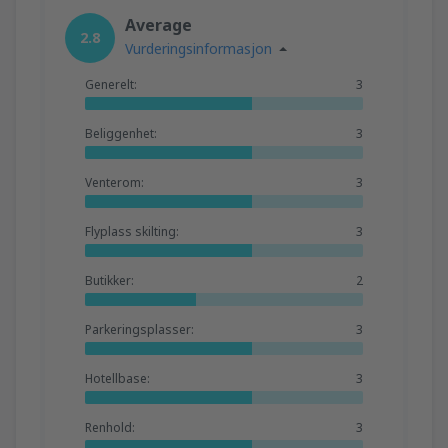
fra
Trondheim, Vaerns
(TRD)
Average
1373
2.8
FRA
NOK
Vurderingsinformasjon
Generelt:
3
fra
Orland, Orland
(OLA)
1076
FRA
NOK
Beliggenhet:
3
Venterom:
3
Flyplass skilting:
3
Butikker:
2
Parkeringsplasser:
3
Hotellbase:
3
Renhold:
3