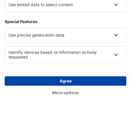
Kannur International Airport (CNN)
Kanpur Airport (KNU)
Durgapur Kazi Nazrul Islam (RDP)
Khajuraho Airport (HJR)
Kolhapur Airport (KLH)
Kurnool (KJB)
Leh Kushok Bakula Rinpoche (IXL)
Aizawl Lengpui (AJL)
Lilabari Airport (IXI)
Patna Lok Nayak Jayaprakash (PAT)
Guwahati Gopinath Bordoloi (GAU)