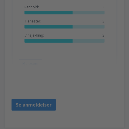
Renhold:
3
Tjenester:
3
Innsjekking:
3
Hjelpsom
Bernadette
United Kingdom,
Mars 2020
Se anmeldelser