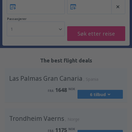
Passasjerer
1
Søk etter reise
The best flight deals
Las Palmas Gran Canaria
Spania
1648
NOK
FRA
6 tilbud
fra
Oslo, Gardermoen
(OSL)
Trondheim Vaerns
2373
Norge
FRA
NOK
1175
NOK
FRA