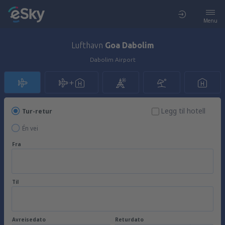
Menu
Lufthavn
Goa Dabolim
Dabolim Airport
Legg til hotell
Tur-retur
Én vei
Fra
Til
Avreisedato
Returdato