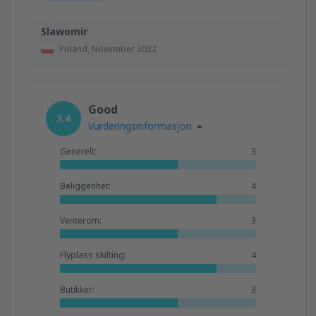
Slawomir
Poland,
November 2022
Good
3.4
Vurderingsinformasjon
Generelt:
3
Beliggenhet:
4
Venterom:
3
Flyplass skilting:
4
Butikker:
3