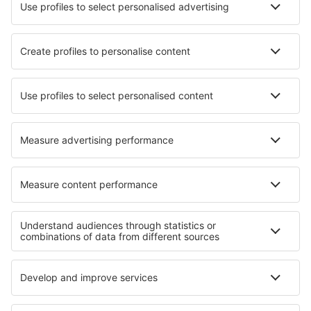
Maa Danteswari lufthavn (JGB)
Jaipur Intl Airport (JAI)
Jaisalmer Airport (JSA)
Jalgaon lufthavn (JLG)
Toranagallu Jindal Vijaynagar (VDY)
Jodhpur Airport (JDH)
Dehradun Jolly Grant (DED)
Jorhat Airport (JRH)
Keshod lufthavn (IXK)
Gulbarga Kalaburagi (GBI)
Gandhidham Kandla (IXY)