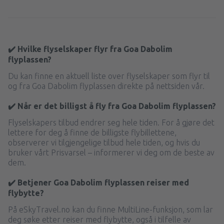
✔️ Hvilke flyselskaper flyr fra Goa Dabolim
flyplassen?
Du kan finne en aktuell liste over flyselskaper som flyr til
og fra Goa Dabolim flyplassen direkte på nettsiden vår.
✔️ Når er det billigst å fly fra Goa Dabolim flyplassen?
Flyselskapers tilbud endrer seg hele tiden. For å gjøre det
lettere for deg å finne de billigste flybillettene,
observerer vi tilgjengelige tilbud hele tiden, og hvis du
bruker vårt Prisvarsel – informerer vi deg om de beste av
dem.
✔️ Betjener Goa Dabolim flyplassen reiser med
flybytte?
På eSkyTravel.no kan du finne MultiLine-funksjon, som lar
deg søke etter reiser med flybytte, også i tilfelle av