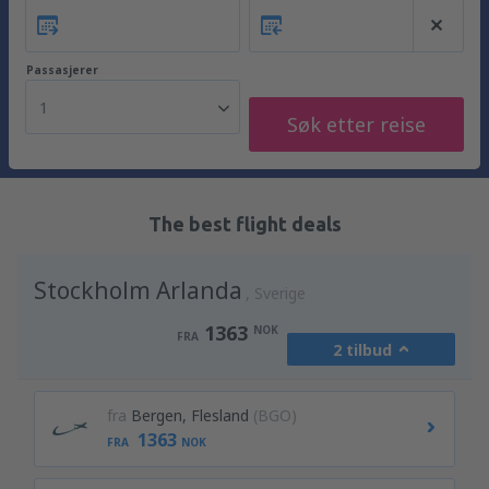
Passasjerer
1
Søk etter reise
The best flight deals
Stockholm Arlanda
Sverige
1363
NOK
FRA
2 tilbud
fra
Bergen, Flesland
(BGO)
1363
FRA
NOK