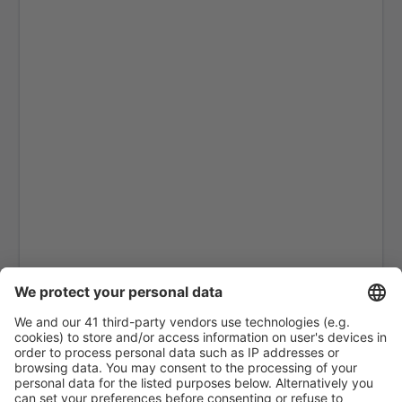
Kristiansand Kjevik (KRS)
Kristiansund Airport (KSU)
Lakselv Airport (LKL)
Tromsø Langnes (TOS)
Leknes Airport (LKN)
Mehamn Airport (MEH)
Mo i Rana Rassvoll (MQN)
Molde Aro (MOL)
Mosjoen Airport (MJF)
Oslo
Namsos Airport (OSY)