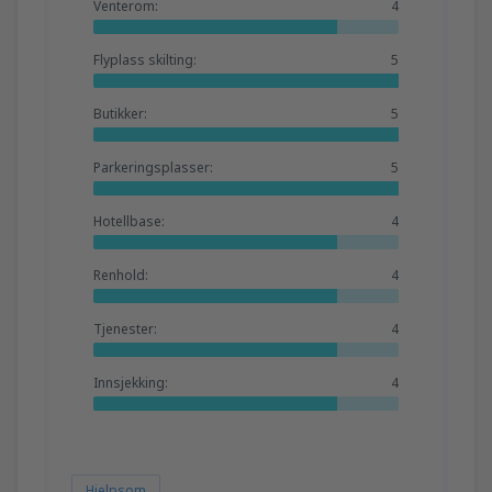
Venterom:
4
Flyplass skilting:
5
Butikker:
5
Parkeringsplasser:
5
Hotellbase:
4
Renhold:
4
Tjenester:
4
Innsjekking:
4
Hjelpsom