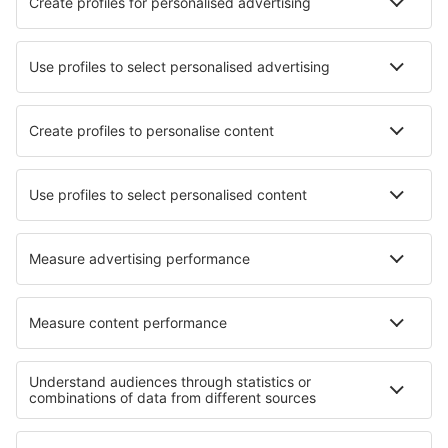
Sandnessjoen Stokka (SSJ)
Stokmarknes Airport (SKN)
Stord Airport (SRP)
Longyear Svalbard (LYR)
Vadso Airport (VDS)
Trondheim Vaerns (TRD)
Vardo Airport (VAW)
Ålesund Vigra (AES)