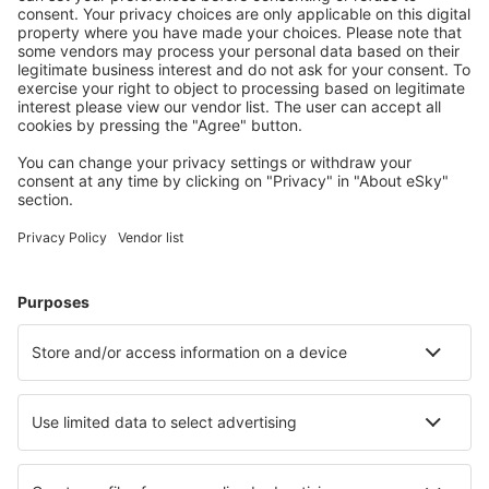
Orland (OLA)
Hovden Orsta-Volda (HOV)
Oslo
Oslo
Roros Airport (RRS)
Rorvik Airport (RVK)
Rost Airport (RET)
Sandane Airport (SDN)
Skien Airport (SKE)
Stavanger Sola (SVG)
Sorkjosen Airport (SOJ)