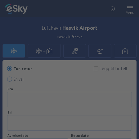
Menu
Lufthavn
Hasvik Airport
Hasvik lufthavn
Legg til hotell
Tur-retur
Én vei
Fra
Til
Avreisedato
Returdato