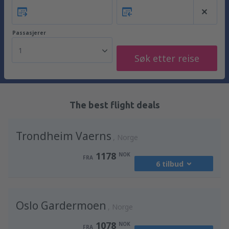
Passasjerer
1
Søk etter reise
The best flight deals
Trondheim Vaerns
Norge
1178
NOK
FRA
6 tilbud
fra
Oslo, Gardermoen
(OSL)
Oslo Gardermoen
1398
Norge
FRA
NOK
1078
NOK
FRA