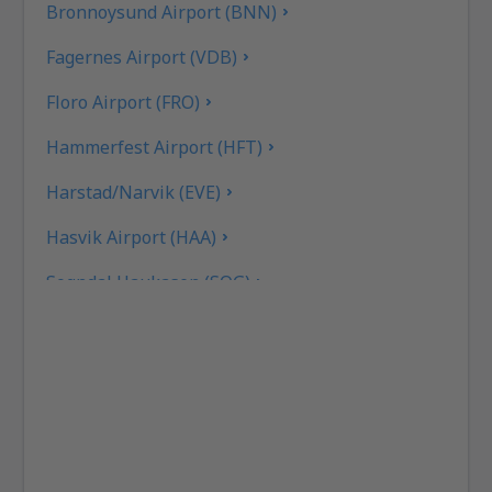
Bronnoysund Airport (BNN)
Fagernes Airport (VDB)
Floro Airport (FRO)
Hammerfest Airport (HFT)
Harstad/Narvik (EVE)
Hasvik Airport (HAA)
Sogndal Haukasen (SOG)
Svolvaer Helle (SVJ)
Honningsvag Valan (HVG)
Haugesund Karmoy (HAU)
Kirkenes Hoybuktmoen (KKN)