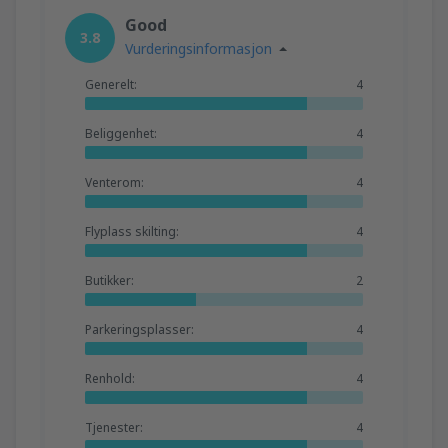
Good
3.8
Vurderingsinformasjon
Generelt:
4
Beliggenhet:
4
Venterom:
4
Flyplass skilting:
4
Butikker:
2
Parkeringsplasser:
4
Renhold:
4
Tjenester:
4