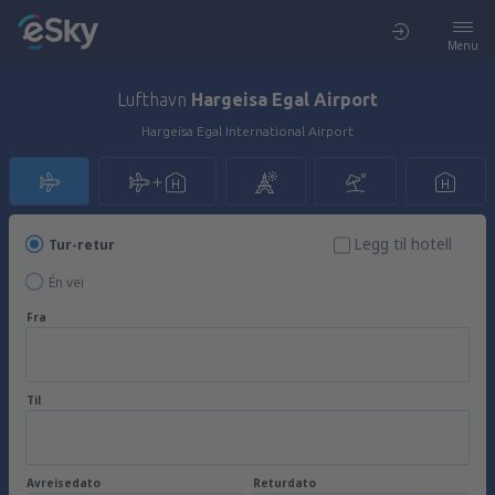
Menu
Lufthavn
Hargeisa Egal Airport
Hargeisa Egal International Airport
Legg til hotell
Tur-retur
Én vei
Fra
Til
Avreisedato
Returdato