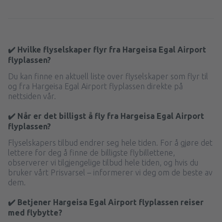
1992
FRA
NOK
fra
Stavanger, Sola
(SVG)
1387
FRA
NOK
✔️ Hvilke flyselskaper flyr fra Hargeisa Egal Airport
flyplassen?
fra
Molde, Aro
(MOL)
Du kan finne en aktuell liste over flyselskaper som flyr til
1695
FRA
NOK
og fra Hargeisa Egal Airport flyplassen direkte på
nettsiden vår.
fra
Alta, Alta Airport
(ALF)
✔️ Når er det billigst å fly fra Hargeisa Egal Airport
1992
FRA
NOK
flyplassen?
Flyselskapers tilbud endrer seg hele tiden. For å gjøre det
fra
Haugesund, Karmoy
(HAU)
lettere for deg å finne de billigste flybillettene,
1992
FRA
NOK
observerer vi tilgjengelige tilbud hele tiden, og hvis du
bruker vårt Prisvarsel – informerer vi deg om de beste av
dem.
fra
Trondheim, Vaerns
(TRD)
1376
FRA
NOK
✔️ Betjener Hargeisa Egal Airport flyplassen reiser
med flybytte?