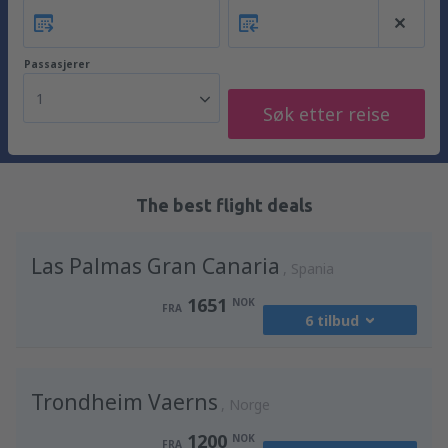
Passasjerer
1
Søk etter reise
The best flight deals
Las Palmas Gran Canaria
Spania
1651
NOK
FRA
6 tilbud
fra
Oslo, Gardermoen
(OSL)
Trondheim Vaerns
2487
Norge
FRA
NOK
1200
NOK
FRA