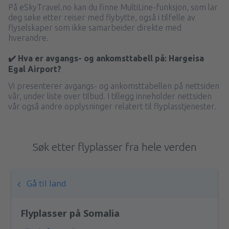
fra
Orland, Orland
(OLA)
På eSkyTravel.no kan du finne MultiLine-funksjon, som lar
1078
deg søke etter reiser med flybytte, også i tilfelle av
FRA
NOK
flyselskaper som ikke samarbeider direkte med
hverandre.
✔️ Hva er avgangs- og ankomsttabell på: Hargeisa
Egal Airport?
Vi presenterer avgangs- og ankomsttabellen på nettsiden
vår, under liste over tilbud. I tillegg inneholder nettsiden
vår også andre opplysninger relatert til flyplasstjenester.
Søk etter flyplasser fra hele verden
Gå til land
Flyplasser på Somalia