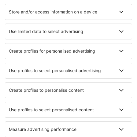
Miyako Airport (MMY)
Miyazaki Airport (KMI)
Monbetsu Airport (MBE)
Nagasaki Airport (NGS)
Nagoya
Naha Airport (OKA)
Nemuro Nakashibetsu (SHB)
Shirahama Nanki (SHM)
Tokyo
Sapporo
Niigata Airport (KIJ)