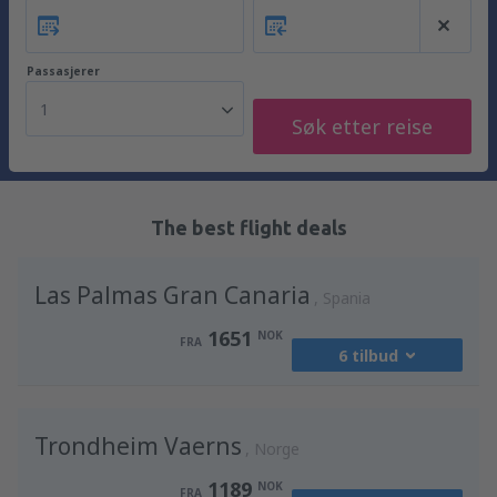
Passasjerer
1
Søk etter reise
The best flight deals
Las Palmas Gran Canaria
Spania
1651
NOK
FRA
6 tilbud
fra
Oslo, Gardermoen
(OSL)
Trondheim Vaerns
2487
Norge
FRA
NOK
1189
NOK
FRA