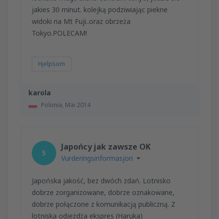
jakies 30 minut. kolejką podziwiając piekne
widoki na Mt Fuji..oraz obrzeża
Tokyo.POLECAM!
Hjelpsom
karola
Polonia,
Mai 2014
Japońcy jak zawsze OK
5
Vurderingsinformasjon
Japońska jakość, bez dwóch zdań. Lotnisko
dobrze zorganizowane, dobrze oznakowane,
dobrze połączone z komunikacją publiczną. Z
lotniska odjeżdża ekspres (Haruka)