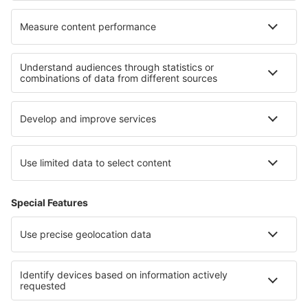
Wajima Noto (NTQ)
Kitaakita Odate-Noshiro (ONJ)
Sapporo
Okayama Airport (OKJ)
Wadomari Okinoerabu (OKE)
Okushiri (OIR)
Osaka
Rishiri Airport (RIS)
Saga Airport (HSG)
Sendai Airport (SDJ)
Shimojishima Airport (SHI)