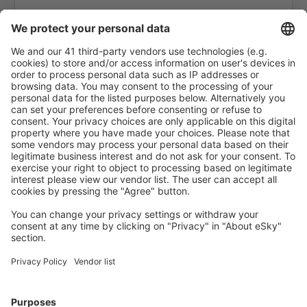
Kobe Airport (UKB)
Nankoku Kochi (KCZ)
Komatsu Airport (KMQ)
Kumamoto Airport (KMJ)
Oita Kunisaki (OIT)
Kushiro Airport (KUH)
Matsumoto Airport (MMJ)
Matsuyama Airport (MYJ)
Ozora Memanbetsu (MMB)
Miho-Yonago Airport (YGJ)
Misawa Air Base (MSJ)