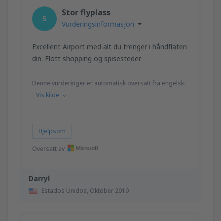
fra
Trondheim, Vaerns
(TRD)
Stor flyplass
1376
5
FRA
NOK
Vurderingsinformasjon
fra
Orland, Orland
(OLA)
Excellent Airport med alt du trenger i håndflaten
1078
din. Flott shopping og spisesteder
FRA
NOK
Denne vurderinger er automatisk oversatt fra engelsk.
Vis kilde
Hjelpsom
Oversatt av
Darryl
Estados Unidos,
Oktober 2019