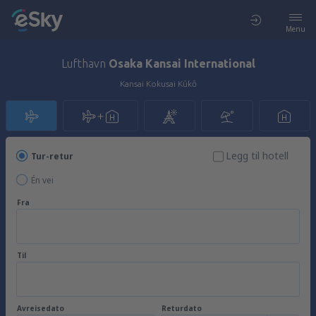
Menu
Lufthavn
Osaka Kansai International
Kansai Kokusai Kūkō
Legg til hotell
Tur-retur
Én vei
Fra
Til
Avreisedato
Returdato