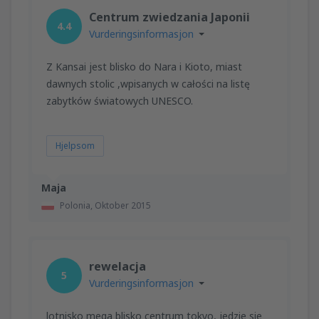
Centrum zwiedzania Japonii
4.4
Vurderingsinformasjon
Z Kansai jest blisko do Nara i Kioto, miast
dawnych stolic ,wpisanych w całości na listę
zabytków światowych UNESCO.
Hjelpsom
Maja
Polonia,
Oktober 2015
rewelacja
5
Vurderingsinformasjon
lotnisko mega blisko centrum tokyo, jedzie sie