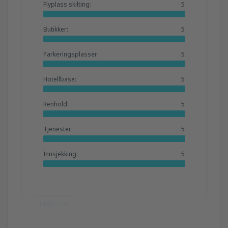
Flyplass skilting:
5
Butikker:
5
Parkeringsplasser:
5
Hotellbase:
5
Renhold:
5
Tjenester:
5
Innsjekking:
5
Hjelpsom