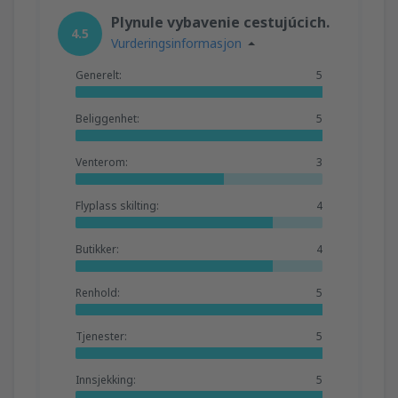
fra
Trondheim, Vaerns
(TRD)
Plynule vybavenie cestujúcich.
1364
4.5
FRA
NOK
Vurderingsinformasjon
Generelt:
5
fra
Orland, Orland
(OLA)
1078
FRA
NOK
Beliggenhet:
5
Venterom:
3
Flyplass skilting:
4
Butikker:
4
Renhold:
5
Tjenester:
5
Innsjekking:
5