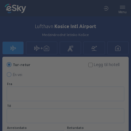
Menu
Lufthavn
Kosice Intl Airport
Medzinárodné letisko Košice
Legg til hotell
Tur-retur
Én vei
Fra
Til
Avreisedato
Returdato