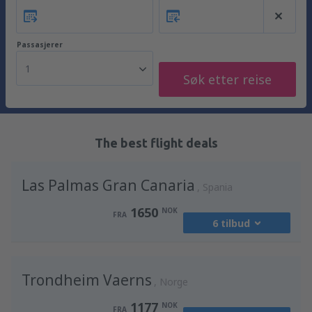
Passasjerer
1
Søk etter reise
The best flight deals
Las Palmas Gran Canaria
Spania
1650
NOK
FRA
6 tilbud
fra
Oslo, Gardermoen
(OSL)
Trondheim Vaerns
2485
Norge
FRA
NOK
1177
NOK
FRA