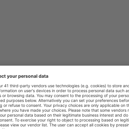
fra
Oslo, Gardermoen
(OSL)
fra
Bergen, Flesland
(BGO)
fra
Harstad, Harstad/Narvik
(
fra
Stavanger, Sola
(SVG)
fra
Stavanger, Sola
(SVG)
fra
Trondheim, Vaerns
(TRD)
fra
Trondheim, Vaerns
(TRD)
fra
Ålesund , Vigra
(AES)
fra
Trondheim, Vaerns
(TRD)
fra
Oslo, Sandefjord Torp
(TR
fra
Bergen, Flesland
(BGO)