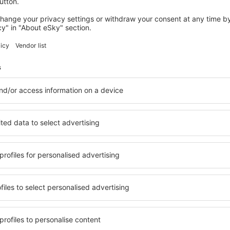
fra
Volda, Orsta-Volda
(HOV)
fra
Kristiansand, Kjevik
(KRS)
views
fra
Kirkenes, Hoybuktmoen
(
tl Airport Lufthavn
fra
Andenes, Andoya Airport
(
2.9
 basert på
11
ger
fra ekte brukere
fra
Florø , Floro Airport
(FRO)
fra
Bergen, Flesland
(BGO)