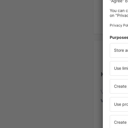
Re
Kuwait In
Vurdering
vurderin