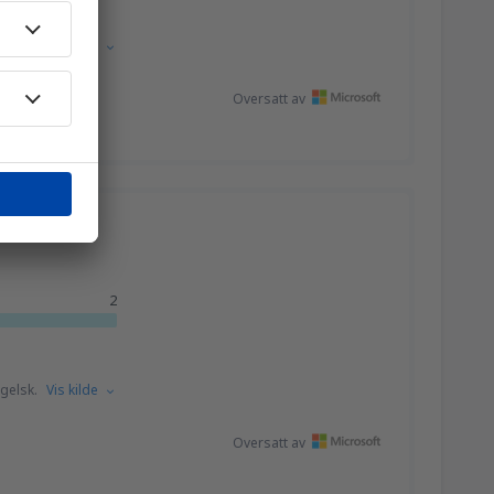
1374
FRA
NOK
gelsk.
Vis kilde
Oversatt av
1077
FRA
NOK
ikk
2
gelsk.
Vis kilde
Oversatt av