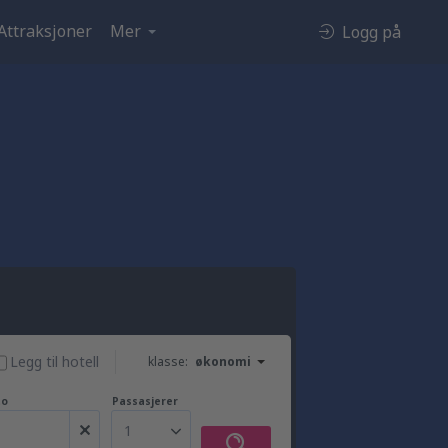
Attraksjoner
Mer
Logg på
Legg til hotell
klasse:
økonomi
to
Passasjerer
1