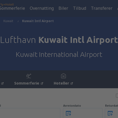
Fly+Hotell
Sommerferie
Overnatting
Biler
Tilbud
Transferer
Kuwait
Kuwait Intl Airport
Lufthavn
Kuwait Intl Airport
Kuwait International Airport
Sommerferie
Hoteller
l
Avreisedato
Returda