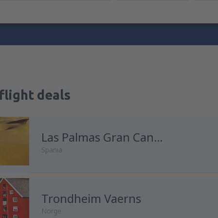
flight deals
Las Palmas Gran Canaria
Spania
Trondheim Vaerns
fra
Oslo, Gardermoen
(OSL)
Norge