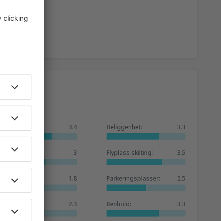
1407
FRA
NOK
1396
FRA
NOK
1989
KKN)
FRA
NOK
Generelt:
3.4
Beliggenhet:
3.3
5023
ANX)
FRA
NOK
Venterom:
3
Flyplass skilting:
3.5
1088
FRA
NOK
Butikker:
1.8
Parkeringsplasser:
2.5
Hotellbase:
2.3
Renhold:
3.3
1374
FRA
NOK