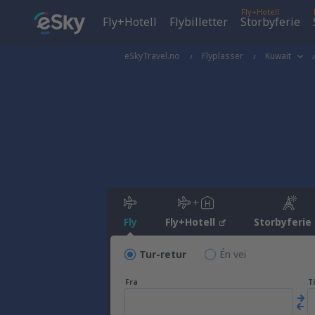
Fly+Hotell
Fly+Hotell
Flybilletter
Storbyferie
eSkyTravel.no
Flyplasser
Kuwait
Fly
Fly+Hotell
Storbyferie
Tur-retur
Én vei
Fra
Ti