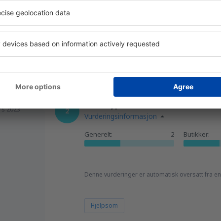
ust 2023
fra
Trondheim, Vaerns
(TRD)
Denne vurderinger er automatisk oversatt fra en
fra
Orland, Orland
(OLA)
Hjelpsom
ra
liten flyplass, bare en taxfree-but
rs 2023
2
Vurderingsinformasjon
Generelt:
2
Butikker:
Denne vurderinger er automatisk oversatt fra en
Hjelpsom