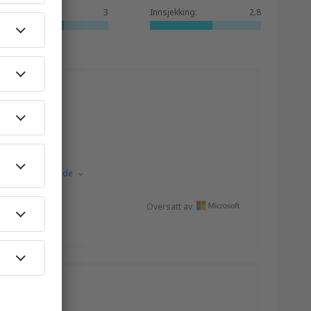
Tjenester:
3
Innsjekking:
2.8
1989
FRA
NOK
1396
FRA
NOK
1693
FRA
NOK
Croatian.
Vis kilde
Oversatt av
1989
FRA
NOK
2000
FRA
NOK