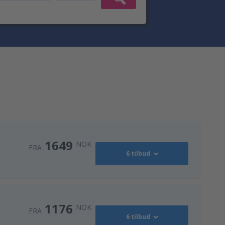
1649
NOK
FRA
6 tilbud
2231
FRA
NOK
1176
NOK
FRA
6 tilbud