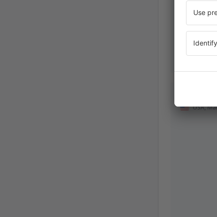
USA,
Aug
Aleksand
USA,
Ma