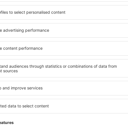
fra
Ålesund , Vigra
(AES)
Omarbeiding nødvendig.
fra
Stavanger, Sola
(SVG)
,
3.2
Vurderingsinformasjon
024
Det krever mye investering og oppussing.
fra
Molde, Aro
(MOL)
Denne vurderinger er automatisk oversatt from 
fra
Alta, Alta Airport
(ALF)
Hjelpsom
fra
Haugesund, Karmoy
(HAU)
ta
Ingen wifi
2
Vurderingsinformasjon