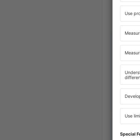
Zoran
Kroatien
November 2
Margaret
Victoria