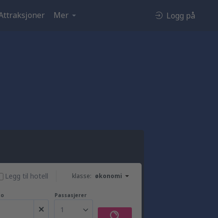
Attraksjoner
Mer
Logg på
Legg til hotell
klasse:
økonomi
to
Passasjerer
1