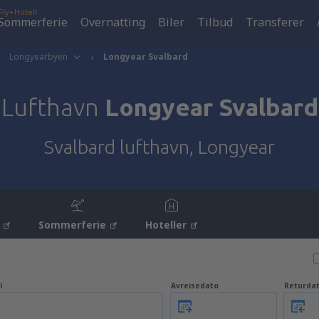
Fly+Hotell
Sommerferie
Overnatting
Biler
Tilbud
Transferer
Longyearbyen
Longyear Svalbard
Lufthavn
Longyear Svalbard
Svalbard lufthavn, Longyear
Sommerferie
Hoteller
l
Avreisedato
Returda