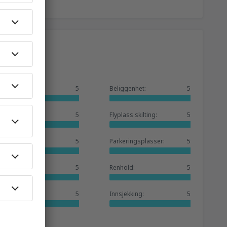
Generelt:
5
Beliggenhet:
5
Venterom:
5
Flyplass skilting:
5
Butikker:
5
Parkeringsplasser:
5
Hotellbase:
5
Renhold:
5
Tjenester:
5
Innsjekking:
5