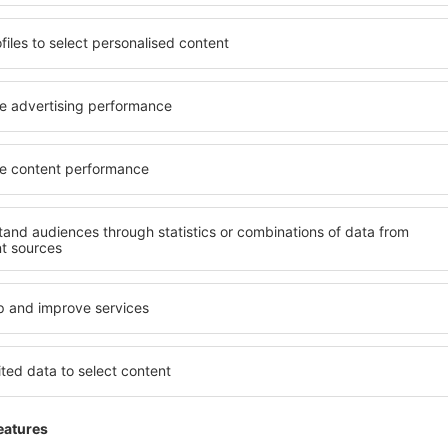
views
 Svalbard Lufthavn
5
 basert på
3
ger
fra ekte brukere