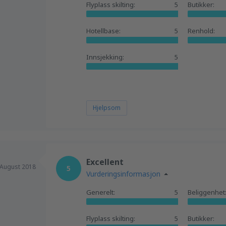
Flyplass skilting:
5
Butikker:
Hotellbase:
5
Renhold:
Innsjekking:
5
Hjelpsom
Excellent
August 2018
5
Vurderingsinformasjon
Generelt:
5
Beliggenhet
Flyplass skilting:
5
Butikker: