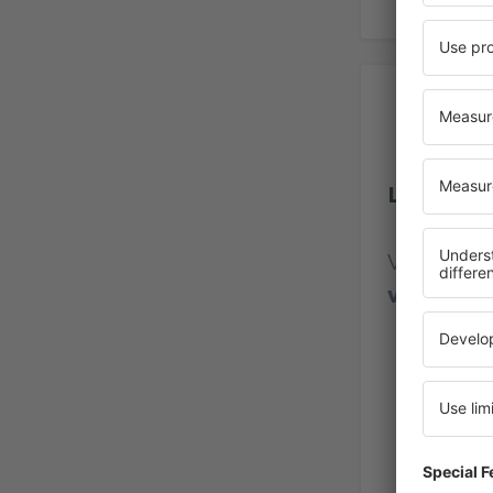
Re
Longyear
Vurdering
vurderin