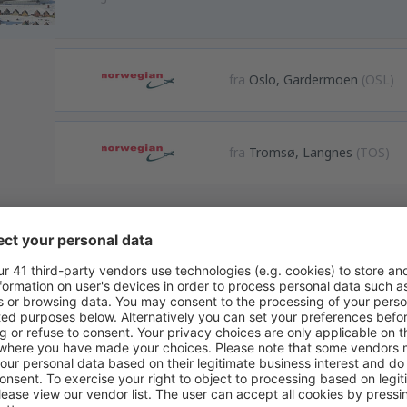
fra
Oslo, Gardermoen
(OSL)
fra
Tromsø, Langnes
(TOS)
utleie