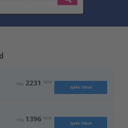
d
2231
NOK
FRA
Sjekk tilbud
1396
NOK
FRA
Sjekk tilbud