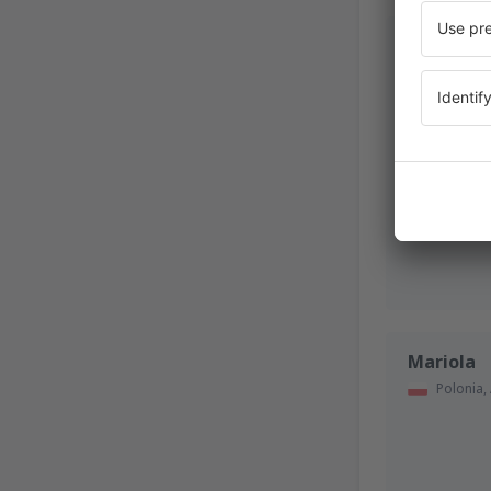
Leszek
Polonia,
Mariola
Polonia,