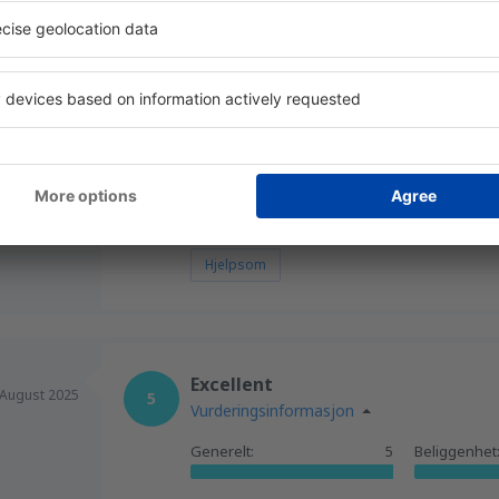
Rewelacja
April 2014
5
Vurderingsinformasjon
Rewelacja , jestem niepełnosprawny, otrz
obsłudze lotniska sprawnie i szybko doko
organizacja.Przeciwieństwo OSLO gdzie je
Hjelpsom
Excellent
August 2025
5
Vurderingsinformasjon
Generelt:
5
Beliggenhet