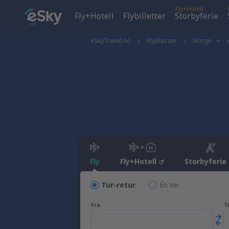
Fly+Hotell
Fly+Hotell
Flybilletter
Storbyferie
eSkyTravel.no
Flyplasser
Norge
Fly
Fly+Hotell
Storbyferie
Tur-retur
Én vei
Fra
Ti