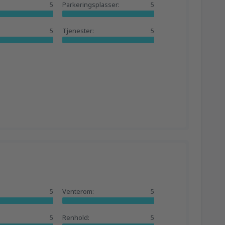
5
Parkeringsplasser:
5
5
Tjenester:
5
:
5
Venterom:
5
5
Renhold:
5