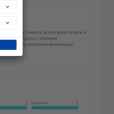
ymałem pomoc i wsparcie ,przesympatyczni ludzie w
nano odprawy.Czystość i doskonała
dynie spotkamy smród bród i dezinformację.
:
5
Venterom:
5