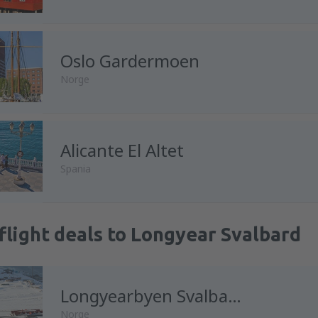
Oslo Gardermoen
Norge
Alicante El Altet
Spania
flight deals to Longyear Svalbard
Longyearbyen Svalbard
Norge