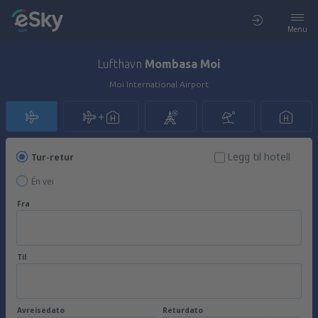
Menu
Lufthavn
Mombasa Moi
Moi International Airport
Legg til hotell
Tur-retur
Én vei
Fra
Til
Avreisedato
Returdato