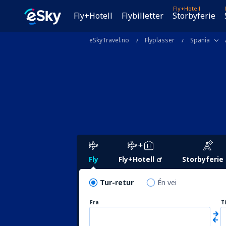
Fly+Hotell
Fly+Hotell
Flybilletter
Storbyferie
eSkyTravel.no
Flyplasser
Spania
Fly
Fly+Hotell
Storbyferie
Tur-retur
Én vei
Fra
Ti