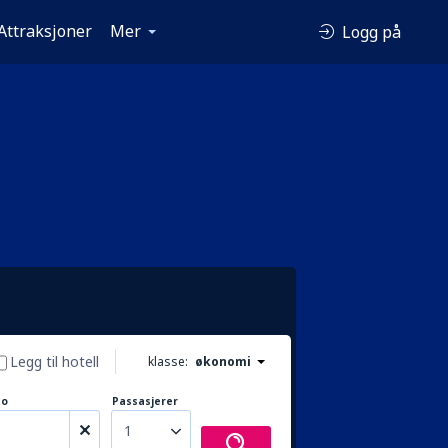
Attraksjoner
Mer
Logg på
Legg til hotell
klasse:
økonomi
to
Passasjerer
1