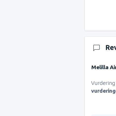
Re
Melilla A
Vurdering
vurderin