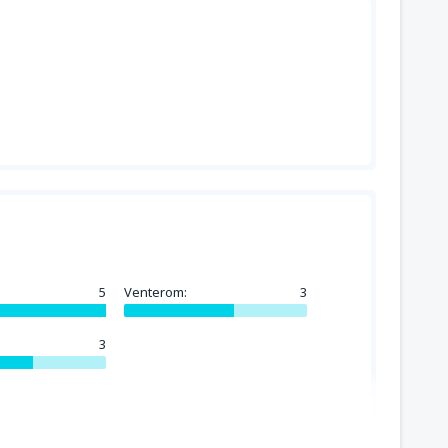
:
5
Venterom:
3
3