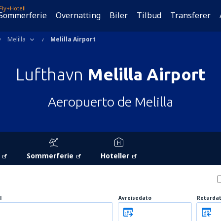
Fly+Hotell
Sommerferie
Overnatting
Biler
Tilbud
Transferer
Melilla
Melilla Airport
Lufthavn
Melilla Airport
Aeropuerto de Melilla
Sommerferie
Hoteller
l
Avreisedato
Returda