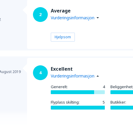
Average
2
Vurderingsinformasjon
2
Hjelpsom
Excellent
August 2019
4
Vurderingsinformasjon
Generelt:
4
Beliggenhet
Flyplass skilting:
5
Butikker:
Hjelpsom