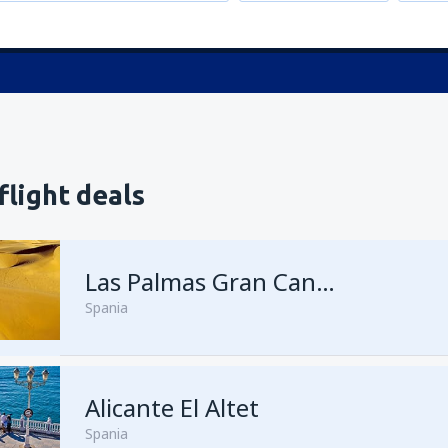
flight deals
Las Palmas Gran Canaria
Spania
Alicante El Altet
fra
Oslo, Gardermoen
(OSL)
Spania