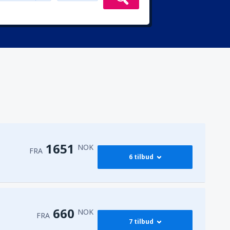
1651
NOK
FRA
6 tilbud
2487
FRA
NOK
660
NOK
FRA
7 tilbud