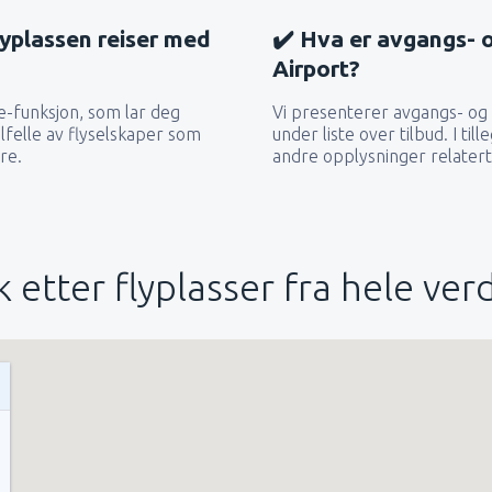
flyplassen reiser med
✔️ Hva er avgangs- o
Airport?
e-funksjon, som lar deg
Vi presenterer avgangs- og 
ilfelle av flyselskaper som
under liste over tilbud. I ti
re.
andre opplysninger relatert t
k etter flyplasser fra hele ver