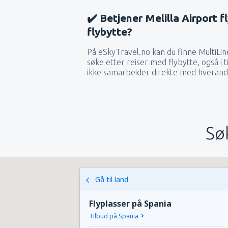
✔️ Betjener Melilla Airport 
flybytte?
På eSkyTravel.no kan du finne MultiLin
søke etter reiser med flybytte, også i t
ikke samarbeider direkte med hverand
Sø
Gå til land
Flyplasser på Spania
Tilbud på Spania