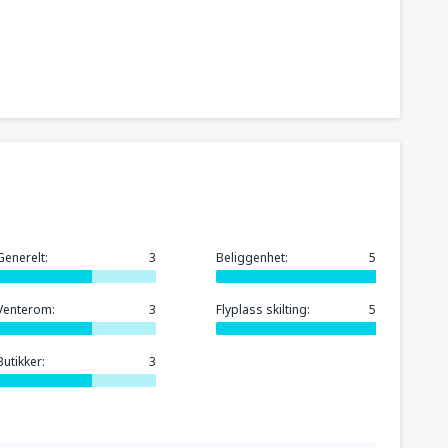
Generelt:
3
Beliggenhet:
5
Venterom:
3
Flyplass skilting:
5
Butikker:
3