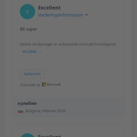
fra
Trondheim, Vaerns
(TRD)
Excellent
1362
5
FRA
NOK
Vurderingsinformasjon
fra
Orland, Orland
(OLA)
Bli super
1077
FRA
NOK
Denne vurderinger er automatisk oversatt fra bulgarsk.
Vis kilde
Hjelpsom
Oversatt av
кулибин
Bulgaria,
Februar 2020
Excellent