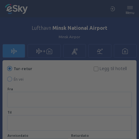
Menu
Lufthavn
Minsk National Airport
Minsk Airpor
Legg til hotell
Tur-retur
Én vei
Fra
Til
Avreisedato
Returdato