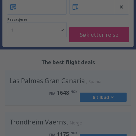
Passasjerer
1
Søk etter reise
The best flight deals
Las Palmas Gran Canaria
Spania
1648
NOK
FRA
6 tilbud
fra
Oslo, Gardermoen
(OSL)
Trondheim Vaerns
2428
Norge
FRA
NOK
1175
NOK
FRA