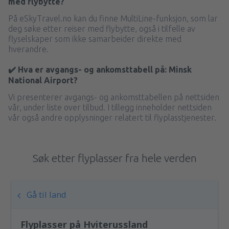
med flybytte?
På eSkyTravel.no kan du finne MultiLine-funksjon, som lar
deg søke etter reiser med flybytte, også i tilfelle av
flyselskaper som ikke samarbeider direkte med
hverandre.
✔️ Hva er avgangs- og ankomsttabell på: Minsk
National Airport?
Vi presenterer avgangs- og ankomsttabellen på nettsiden
vår, under liste over tilbud. I tillegg inneholder nettsiden
vår også andre opplysninger relatert til flyplasstjenester.
Søk etter flyplasser fra hele verden
Gå til land
Flyplasser på Hviterussland