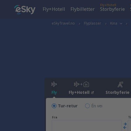
Fly+Hotell
Fly+Hotell
Flybilletter
Storbyferie
eSkyTravel.no
Flyplasser
Kina
Fly
Fly+Hotell
Storbyferie
Tur-retur
Én vei
Fra
Ti