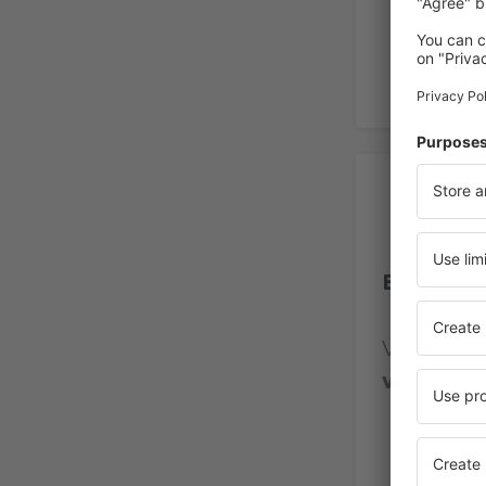
Re
Beijing In
Vurdering
vurderin