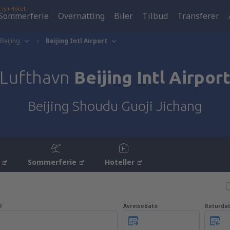
Fly+Hotell
Sommerferie
Overnatting
Biler
Tilbud
Transferer
Beijing
Beijing Intl Airport
Lufthavn
Beijing Intl Airpor
Beijing Shoudu Guoji Jichang
Sommerferie
Hoteller
l
Avreisedato
Returda