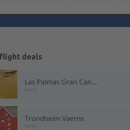
flight deals
Las Palmas Gran Canaria
Spania
Trondheim Vaerns
fra
Oslo, Gardermoen
(OSL)
Norge