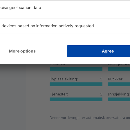
fra
Trondheim, Vaerns
(TRD)
Hjelpsom
fra
Orland, Orland
(OLA)
Budapest
α,
Juli 2024
4.8
Vurderingsinformasjon
Generelt:
5
Beliggenhet
Flyplass skilting:
5
Butikker:
Tjenester:
5
Innsjekking:
Denne vurderinger er automatisk oversatt fra u