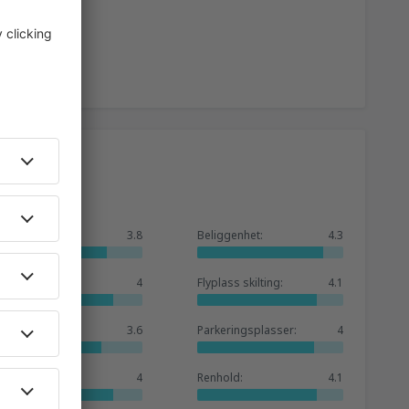
1409
FRA
NOK
1398
FRA
NOK
1992
KKN)
FRA
NOK
Generelt:
3.8
Beliggenhet:
4.3
3599
ANX)
FRA
NOK
Venterom:
4
Flyplass skilting:
4.1
1893
FRA
NOK
Butikker:
3.6
Parkeringsplasser:
4
Hotellbase:
4
Renhold:
4.1
1376
FRA
NOK