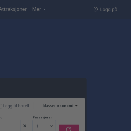
Attraksjoner
Mer
Logg på
t
Legg til hotell
klasse:
økonomi
to
Passasjerer
1