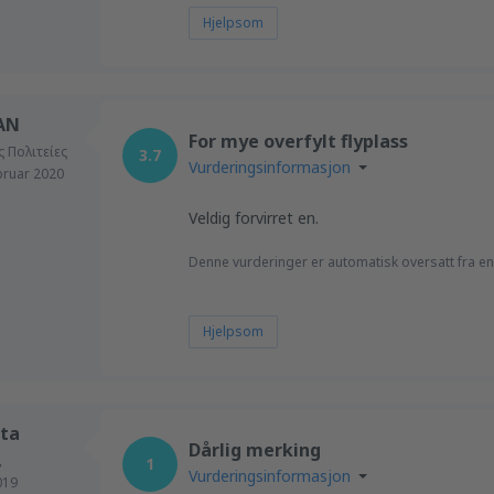
Hjelpsom
AN
For mye overfylt flyplass
 Πολιτείες
3.7
Vurderingsinformasjon
bruar 2020
Veldig forvirret en.
Denne vurderinger er automatisk oversatt fra en
Hjelpsom
ta
Dårlig merking
,
1
Vurderingsinformasjon
019