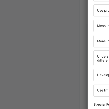
Tudor
Ρουμανί