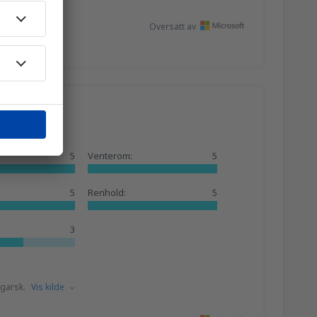
1376
FRA
NOK
Oversatt av
1078
FRA
NOK
:
5
Venterom:
5
5
Renhold:
5
3
ngarsk.
Vis kilde