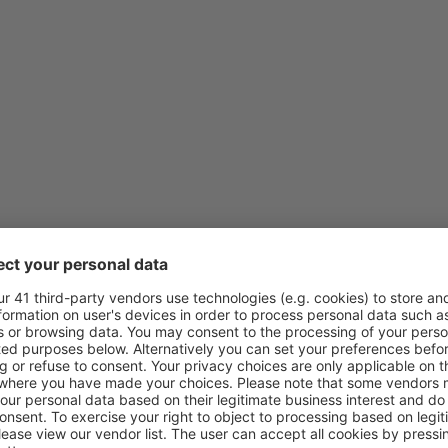
fra
Oslo, Gardermoen
(OSL)
fra
Bergen, Flesland
(BGO)
fra
Harstad, Harstad/Narvik
(
fra
Stavanger, Sola
(SVG)
fra
Stavanger, Sola
(SVG)
fra
Trondheim, Vaerns
(TRD)
fra
Trondheim, Vaerns
(TRD)
fra
Ålesund , Vigra
(AES)
fra
Trondheim, Vaerns
(TRD)
fra
Oslo, Sandefjord Torp
(TR
fra
Bergen, Flesland
(BGO)