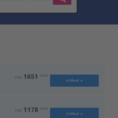
1651
NOK
FRA
6 tilbud
2487
FRA
NOK
1178
NOK
FRA
6 tilbud