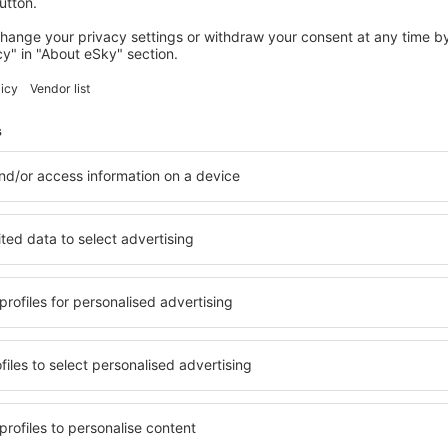
fra
Volda, Orsta-Volda
(HOV)
fra
Kristiansand, Kjevik
(KRS)
views
fra
Kirkenes, Hoybuktmoen
(
tl Airport Lufthavn
fra
Andenes, Andoya Airport
(
3.9
 basert på
119
ger
fra ekte brukere
fra
Florø , Floro Airport
(FRO)
fra
Bergen, Flesland
(BGO)