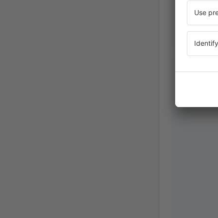
Judit
Ουγγαρί