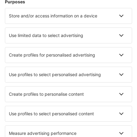
Sandane Airport (SDN)
Skien Airport (SKE)
Stavanger Sola (SVG)
Sorkjosen Airport (SOJ)
Sandnessjoen Stokka (SSJ)
Stokmarknes Airport (SKN)
Stord Airport (SRP)
Longyear Svalbard (LYR)
Vadso Airport (VDS)
Trondheim Vaerns (TRD)
Vardo Airport (VAW)