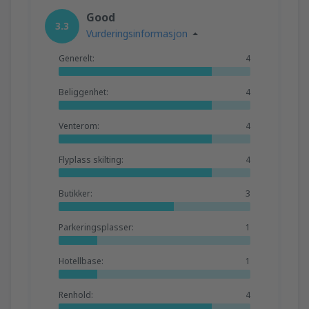
Good
3.3
Vurderingsinformasjon
Generelt:
4
Beliggenhet:
4
Venterom:
4
Flyplass skilting:
4
Butikker:
3
Parkeringsplasser:
1
Hotellbase:
1
Renhold:
4