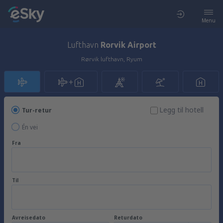
Menu
Lufthavn
Rorvik Airport
Rørvik lufthavn, Ryum
Legg til hotell
Tur-retur
Én vei
Fra
Til
Avreisedato
Returdato