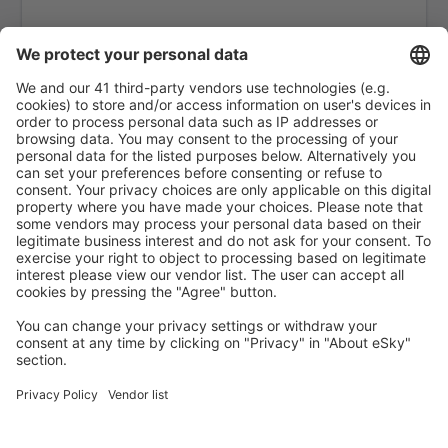
Molde Aro (MOL)
Mosjoen Airport (MJF)
Oslo
Namsos Airport (OSY)
Orland (OLA)
Hovden Orsta-Volda (HOV)
Oslo
Oslo
Roros Airport (RRS)
Rorvik Airport (RVK)
Rost Airport (RET)