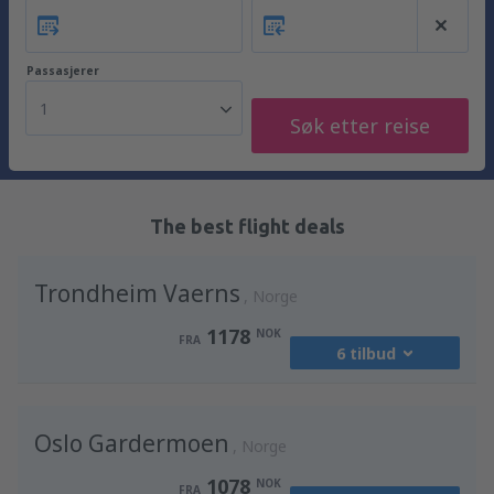
Passasjerer
1
Søk etter reise
The best flight deals
Trondheim Vaerns
Norge
1178
NOK
FRA
6 tilbud
fra
Oslo, Gardermoen
(OSL)
Oslo Gardermoen
1398
Norge
FRA
NOK
1078
NOK
FRA