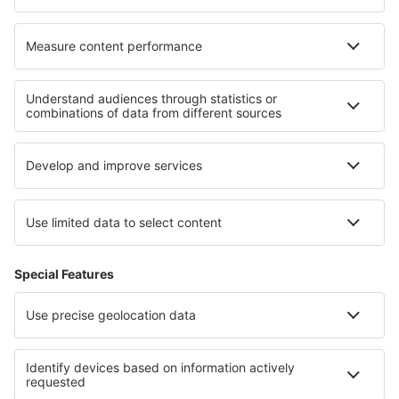
Ålesund Vigra (AES)