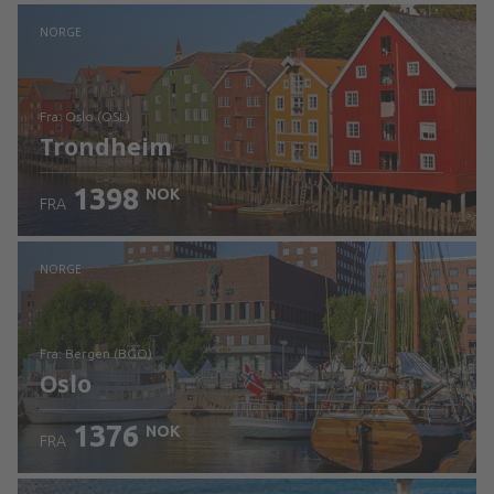
Sjekk informasjon
NORGE
fra: Oslo (OSL)
Trondheim
1398
NOK
FRA
Sjekk informasjon
NORGE
fra: Bergen (BGO)
Oslo
1376
NOK
FRA