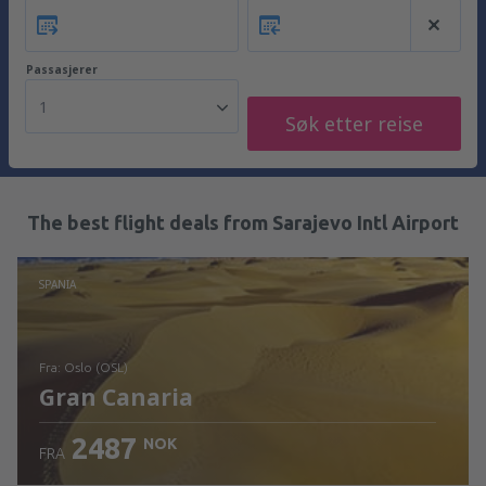
Passasjerer
1
Søk etter reise
The best flight deals from Sarajevo Intl Airport
SPANIA
fra: Oslo (OSL)
Gran Canaria
2487
NOK
FRA