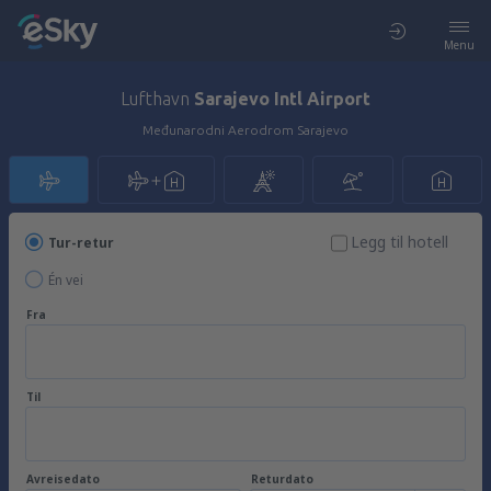
Menu
Lufthavn
Sarajevo Intl Airport
Međunarodni Aerodrom Sarajevo
Legg til hotell
Tur-retur
Én vei
Fra
Til
Avreisedato
Returdato