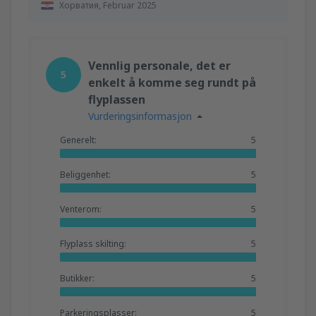
Хорватия,
Februar 2025
Vennlig personale, det er
5
enkelt å komme seg rundt på
flyplassen
Vurderingsinformasjon
Generelt:
5
Beliggenhet:
5
Venterom:
5
Flyplass skilting:
5
Butikker:
5
Parkeringsplasser:
5