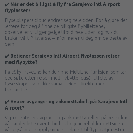
✔️ Når er det billigst å fly fra Sarajevo Intl Airport
flyplassen?
Flyselskapers tilbud endrer seg hele tiden. For å gjøre det
lettere for deg å finne de billigste flybillettene,
observerer vi tilgjengelige tilbud hele tiden, og hvis du
bruker vårt Prisvarsel – informerer vi deg om de beste av
dem.
✔️ Betjener Sarajevo Intl Airport flyplassen reiser
med flybytte?
På eSkyTravel.no kan du finne MultiLine-funksjon, som lar
deg søke etter reiser med flybytte, også i tilfelle av
flyselskaper som ikke samarbeider direkte med
hverandre.
✔️ Hva er avgangs- og ankomsttabell på: Sarajevo Intl
Airport?
Vi presenterer avgangs- og ankomsttabellen på nettsiden
vår, under liste over tilbud. I tillegg inneholder nettsiden
vår også andre opplysninger relatert til flyplasstjenester.