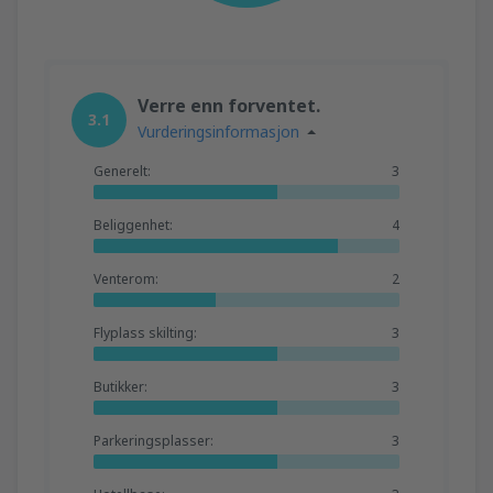
Verre enn forventet.
3.1
Vurderingsinformasjon
Generelt:
3
Beliggenhet:
4
Venterom:
2
Flyplass skilting:
3
Butikker:
3
Parkeringsplasser:
3