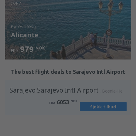
Sjekk informasjon
SPANIA
fra: Oslo (OSL)
Alicante
979
NOK
FRA
Sjekk informasjon
The best flight deals to Sarajevo Intl Airport
Sarajevo Sarajevo Intl Airport
Bosnia-Hercegovina
6053
NOK
FRA
Sjekk tilbud