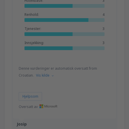
Hotellbase:
3
Renhold:
4
Tjenester:
3
Innsjekking:
3
Denne vurderinger er automatisk oversatt from
Croatian.
Vis kilde
Hjelpsom
Oversatt av
Josip