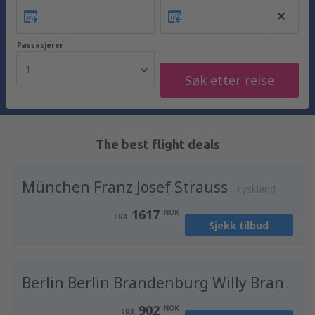
Passasjerer
1
Søk etter reise
The best flight deals
München Franz Josef Strauss
Tyskland
1617
NOK
FRA
Sjekk tilbud
T
Berlin Berlin Brandenburg Willy Brandt
902
NOK
FRA