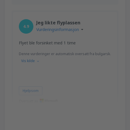
Jeg likte flyplassen
4.9
Vurderingsinformasjon
Flyet ble forsinket med 1 time
Denne vurderinger er automatisk oversatt fra bulgarsk.
Vis kilde
Hjelpsom
Oversatt av
Radoslav Dimitrov
Bulgaria,
Juli 2024