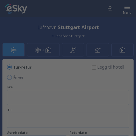
Menu
Lufthavn
Stuttgart Airport
Flughafen Stuttgart
Legg til hotell
Tur-retur
Én vei
Fra
Til
Avreisedato
Returdato