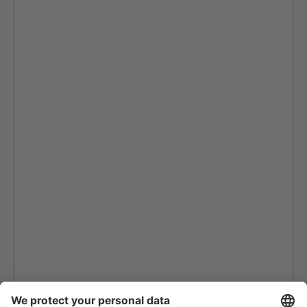
Heringsdorf Airport (HDF)
Hof Airport (HOQ)
Kassel-Calden Airport (KSF)
Kiel Airport (KEL)
Dresden Klotsche (DRS)
Hannover Langenhagen (HAJ)
Leipzig Halle (LEJ)
Hamburg
Mannheim Airport (MHG)
Memmingen Allgau (FMM)
Nurnberg Airport (NUE)