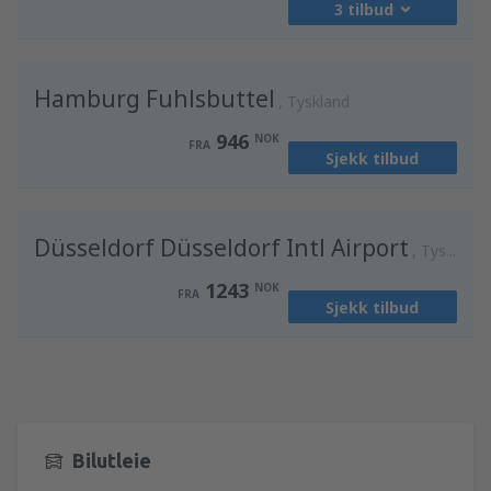
3 tilbud
fra
Oslo, Gardermoen
(OSL)
Hamburg Fuhlsbuttel
902
Tyskland
FRA
NOK
946
NOK
FRA
Sjekk tilbud
fra
Bergen, Flesland
(BGO)
1078
FRA
NOK
Düsseldorf Düsseldorf Intl Airport
fra
Trondheim, Vaerns
(TRD)
Tyskland
2144
FRA
NOK
1243
NOK
FRA
Sjekk tilbud
Bilutleie