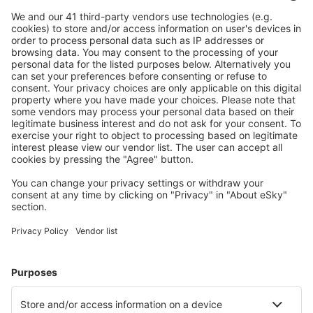
Munster Osnabruck (FMO)
Paderborn Lippstadt (PAD)
Rostock-Laage (RLG)
Saarbrücken
Westerland Sylt (GWT)
Saarbrücken