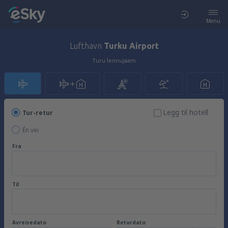
Menu
Lufthavn
Turku Airport
Turu lennujaam
Legg til hotell
Tur-retur
Én vei
Fra
Til
Avreisedato
Returdato