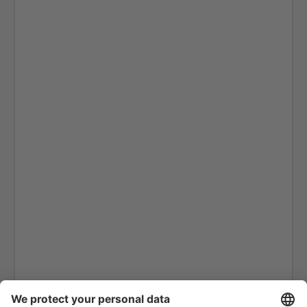
Tampere Pirkkala (TMP)
Kemi Tornio (KEM)
Turku Airport (TKU)
Vaasa Airport (VAA)
Varkaus Airport (VRK)