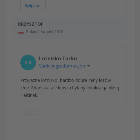
Hjelpsom
KRZYSZTOF
Poland,
August 2018
Lotnisko Turku
3.3
Vurderingsinformasjon
Przyjazne lotnisko, bardzo dobre ceny lotów
z/do Gdańska, ale lepsza byłaby lokalizacja bliżej
Helsinek.
Hjelpsom
Danuta