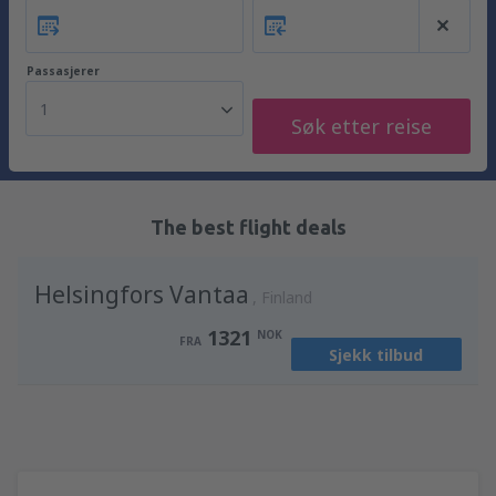
Passasjerer
1
Søk etter reise
The best flight deals
Helsingfors Vantaa
Finland
1321
NOK
FRA
Sjekk tilbud