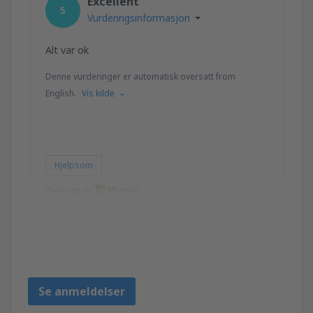
Excellent
5
Vurderingsinformasjon
Alt var ok
Denne vurderinger er automatisk oversatt from
English.
Vis kilde
Hjelpsom
Oversatt av
Liina
United Kingdom,
Mars 2023
Se anmeldelser