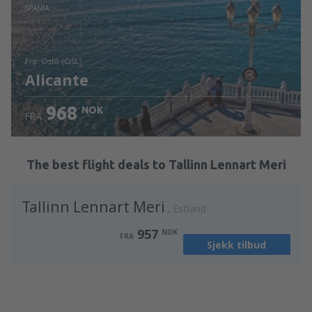
Sjekk informasjon
SPANIA
fra: Oslo (OSL)
Alicante
968
NOK
FRA
Sjekk informasjon
The best flight deals to Tallinn Lennart Meri
Tallinn Lennart Meri
Estland
957
NOK
FRA
Sjekk tilbud