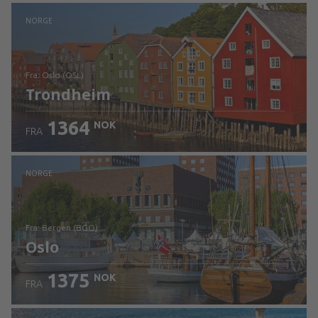
Sjekk informasjon
NORGE
fra: Oslo (OSL)
Trondheim
1364
NOK
FRA
Sjekk informasjon
NORGE
fra: Bergen (BGO)
Oslo
1375
NOK
FRA