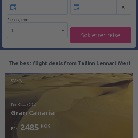
Passasjerer
1
Søk etter reise
The best flight deals from Tallinn Lennart Meri
SPANIA
fra: Oslo (OSL)
Gran Canaria
2485
NOK
FRA