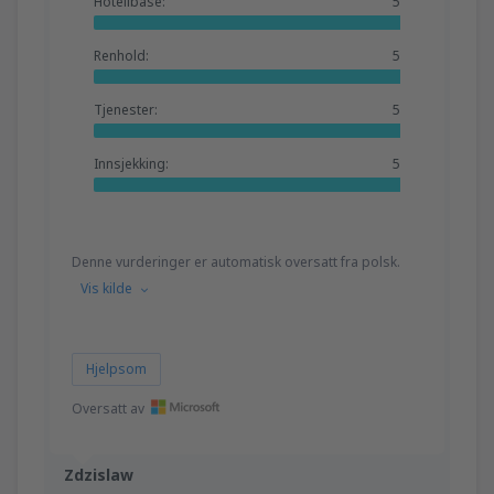
Hotellbase:
5
Renhold:
5
Tjenester:
5
Innsjekking:
5
Denne vurderinger er automatisk oversatt fra polsk.
Vis kilde
Hjelpsom
Oversatt av
Zdzislaw