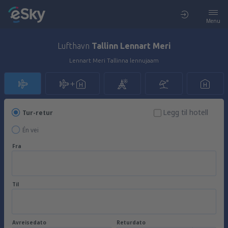
Menu
Lufthavn
Tallinn Lennart Meri
Lennart Meri Tallinna lennujaam
Legg til hotell
Tur-retur
Én vei
Fra
Til
Avreisedato
Returdato