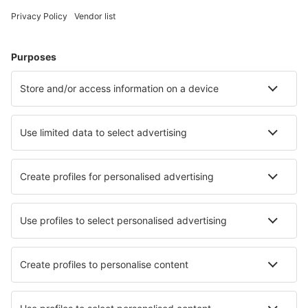
Vigo Peinador (VGO)
Barcelona
Murcia
Sewilla San Pablo (SVQ)
Badajoz Talavera la Real (BJZ)
Tenerife Norte (TFN)
Tenerife South (TFS)
Valladolid Airport (VLL)
Vitoria-Gasteiz Airport (VIT)
Zaragoza Airport (ZAZ)