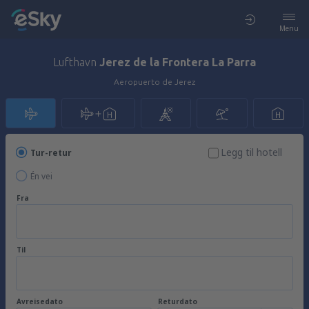
Menu
Lufthavn
Jerez de la Frontera La Parra
Aeropuerto de Jerez
Legg til hotell
Tur-retur
Én vei
Fra
Til
Avreisedato
Returdato