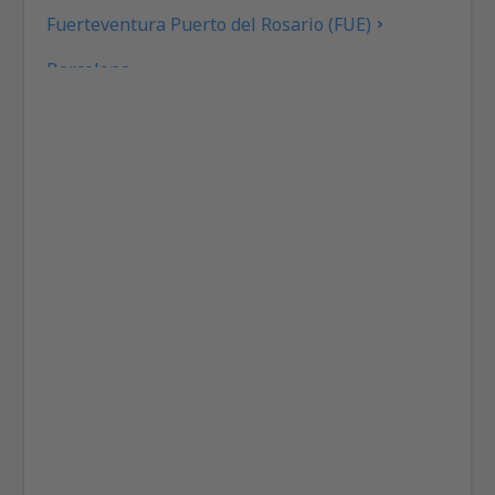
Fuerteventura Puerto del Rosario (FUE)
Barcelona
Las Palmas Gran Canaria (LPA)
Granada Federico García Lorca (GRX)
Ibiza Airport (IBZ)
La Coruna Airport (LCG)
San Sebastan La Gomera (GMZ)
Santa Cruz de La Palma Airport (SPC)
Jerez de la Frontera La Parra (XRY)
Arrecife Lanzarote (ACE)
Santiago de Compostela Lavacolla (SCQ)