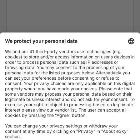
Leon Airport (LEN)
Lleida-Alguaire Airport (ILD)
Madrid Barajas (MAD)
Valencia Manises (VLC)
Salamanca Matacan (SLM)
Melilla Airport (MLN)
Mahon Menorca (MAH)
Murcia
Palma de Mallorca Airport (PMI)
Pamplona Airport (PNA)
Santander Parayas (SDR)