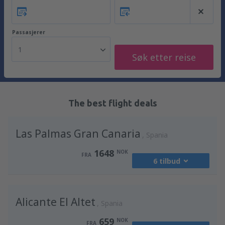
Passasjerer
1
Søk etter reise
The best flight deals
Las Palmas Gran Canaria
Spania
1648
NOK
FRA
6 tilbud
fra
Oslo, Gardermoen
(OSL)
Alicante El Altet
2493
Spania
FRA
NOK
659
NOK
FRA