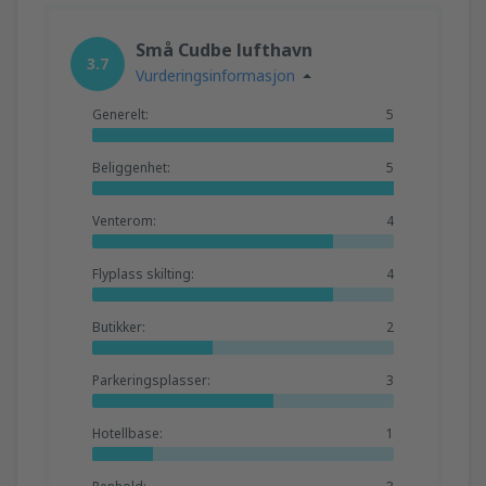
Små Cudbe lufthavn
3.7
Vurderingsinformasjon
Generelt:
5
Beliggenhet:
5
Venterom:
4
Flyplass skilting:
4
Butikker:
2
Parkeringsplasser:
3
Hotellbase:
1