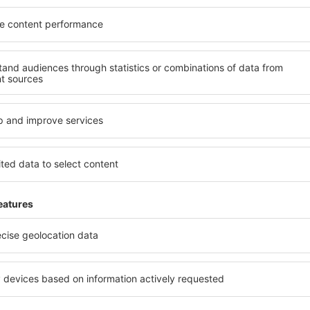
nter på nyhetsbrev reiser 
mindre
reiser, storbyferie, sommerferie - få unike reisetil
andre.
Vi sender bare de beste, vi lover!
r til fantastiske priser i vårt nyhetsbrev.
Jeg samtykker til å motta e-poste
form med markedsføringsinformasjon eSky.pl S.A..
avkrysningsruten for å motta nyhetsbrev og klikke på „Jeg bestiller og betaler
kke til å behandle personlige data