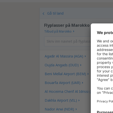
Gå til land
Flyplasser på Marokko
Tilbud på Marokko
Agadir Al Massira (AGA)
Oujda Angads (OUD)
Beni Mellal Airport (BEM)
Bouarfa Airport (UAR)
Al Hoceima Cherif Al Idrissi (AHU)
Dakhla Airport (VIL)
Nador Arwi (NDR)