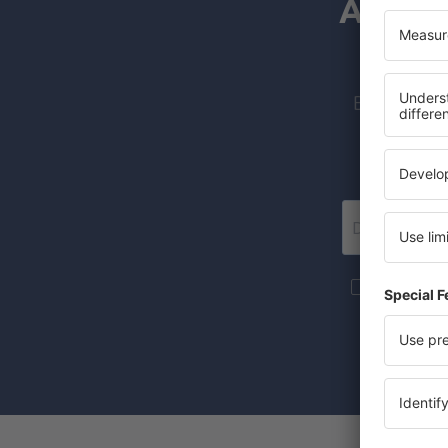
Abonne
Billige fly
Flere reise
nyhetsbrevs
Det å velge 
med å samty