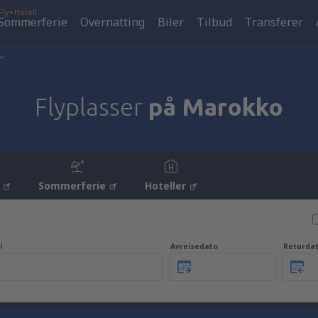
Fly+Hotell
Sommerferie
Overnatting
Biler
Tilbud
Transferer
Flyplasser
på Marokko
Sommerferie
Hoteller
l
Avreisedato
Returda