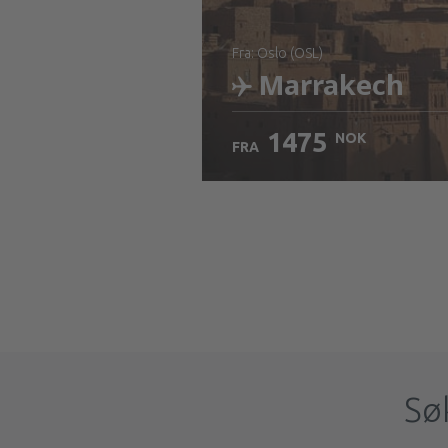
fra: Oslo (OSL)
Marrakech
1475
NOK
FRA
Sjekk informasjon
Sø