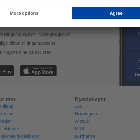
ned appen vår
og planlegg
e dine enkelt
t rangerte appen i reisekategorien
ige tilbud til fingerspissene
tillingene dine på ett sted
ær mer
Flyselskaper
bilapp
SAS
ltiLine
Norwegian
yradar
WizzAir
yselskaper
KLM
sjonale flyselskaper
Lufthansa