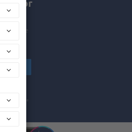
mer for
bud før alle
Abonner
r i
” er ensbetydende