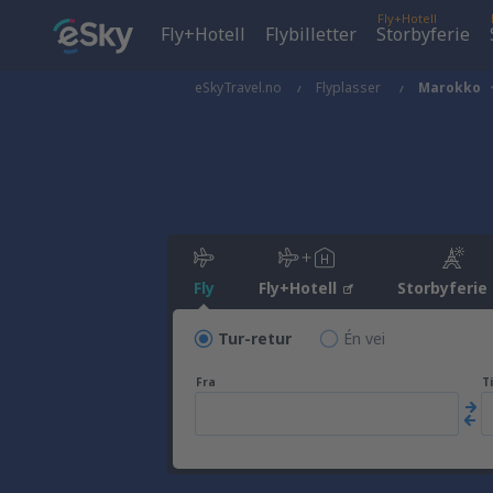
Fly+Hotell
Fly+Hotell
Flybilletter
Storbyferie
eSkyTravel.no
Flyplasser
Marokko
Fly
Fly+Hotell
Storbyferie
Tur-retur
Én vei
Fra
Ti