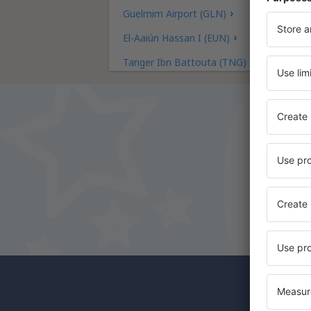
Guelmim Airport (GLN)
El-Aaiún Hassan I (EUN)
Tanger Ibn Battouta (TNG)
Marrakech Menara (RAK)
Essaouira Mogador (ESU)
Casablanca Muhammad V (CMN)
Errachidia Moulay Ali Cherif (ERH)
Ouarzazate Airport (OZZ)
Fez Saiss (FEZ)
Rabat Sale (RBA)
Tetouan Sania Ramel (TTU)
Tan Tan (TTA)
Zagora Airport (OZG)