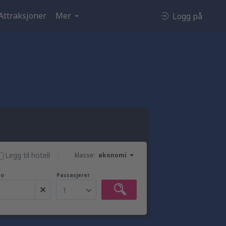
Attraksjoner
Mer
Logg på
Legg til hotell
klasse:
økonomi
to
Passasjerer
1