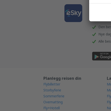
Last 
reisen
Den bes
Nye dagl
Alle bes
Planlegg reisen din
L
Flybilletter
Mo
Storbyferie
Mu
Sommerferie
Fl
Overnatting
Fl
Fly+Hotell
Na