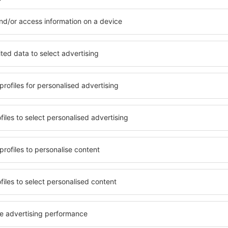
Spar tid og penger!
Bestill Fly+Hotell på
eskytravel.no!
Sjekk