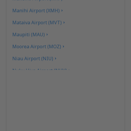
Manihi Airport (XMH)
Mataiva Airport (MVT)
Maupiti (MAU)
Moorea Airport (MOZ)
Niau Airport (NIU)
Nuku Hiva Airport (NHV)
Raiatea Airport (RFP)
Raivavae Apt. (RVV)
Rangiroa Airport (RGI)
Rimatara Airport (RMT)
Rurutu Airport (RUR)