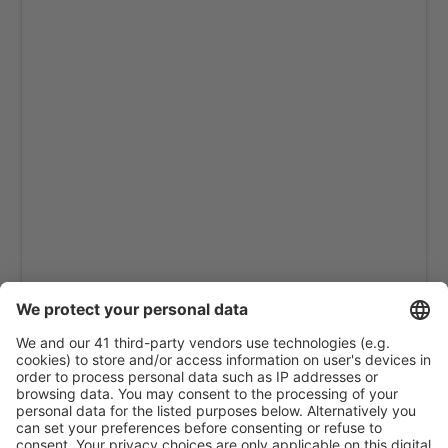
Takapoto Airport (TKP)
Takaroa Airport (TKX)
Tikehau Airport (TIH)
Totegegie Airport (GMR)
Tubuai (TUB)
Tureia Airport (ZTA)
Ua Huka Airport (UAH)
Ua Pou (UAP)