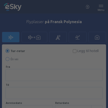
Menu
Flyplasser
på Fransk Polynesia
Legg til hotell
Tur-retur
Én vei
Fra
Til
Avreisedato
Returdato