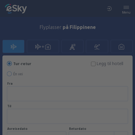
Menu
Flyplasser
på Filippinene
Legg til hotell
Tur-retur
Én vei
Fra
Til
Avreisedato
Returdato