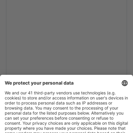
Laoag Intl Airport (LAO)
Cagayan de Oro Lumbia (CGY)
Mactan Cebu (CEB)
Camiguin Mambajao (CGM)
Naga Airport (WNP)
Manila Ninoy Aquino (MNL)
Pagadian Airport (PAG)
Puerto Princesa Airport (PPS)
Roxas Airport (RXS)
San Jose Airport (SJI)
San Vicente Airport (SWL)