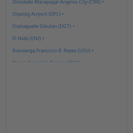
Diosdado Macapagal Angeles City (CRK)
Dipolog Airport (DPL)
Dumaguete Sibulan (DGT)
El Nido (ENI)
Busuanga Francisco B. Reyes (USU)
Davao Francisco Bangoy (DVO)
General Santos (GES)
Caticlan Airport (MPH)
Iloilo Intl Airport (ILO)
Kalibo Airport (KLO)
Ozamiz City Labo (OZC)