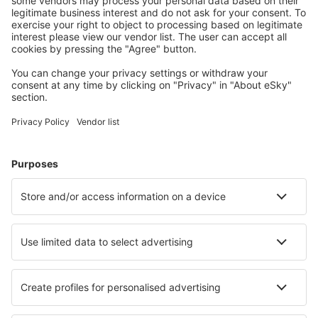
Siargao Airport (IAO)
Bacolod Silay (BCD)
Subic Bay (SFS)
Surigao Airport (SUG)
Tawi-Tawi Airport (TWT)
Tuguegarao Airport (TUG)
Virac Airport (VRC)
Zamboanga Airport (ZAM)