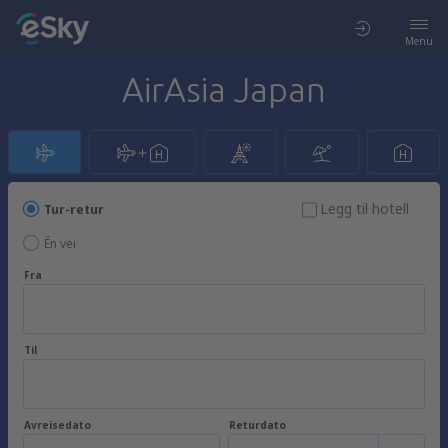
Menu
AirAsia Japan
Legg til hotell
Tur-retur
Én vei
Fra
Til
Avreisedato
Returdato