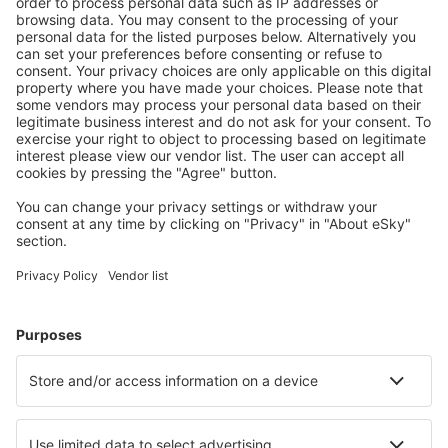
Planlegg reisen din
Flybilletter
Storbyferie
Sommerferie
Overnatting
Fly+Hotell
Hoteller
Transferer
Attraksjoner
Sportsbegivenheter
Lær mer
Mobilapp
Flyselskaper