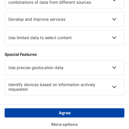
Personvern
Land
Internasjonale nettsider
eSky.eu
eSky.com
eDestinos.com