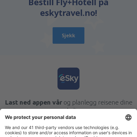
Bestill Fly+Hotell på
eskytravel.no!
Sjekk
Last ned appen vår
og planlegg reisene dine
enkelt