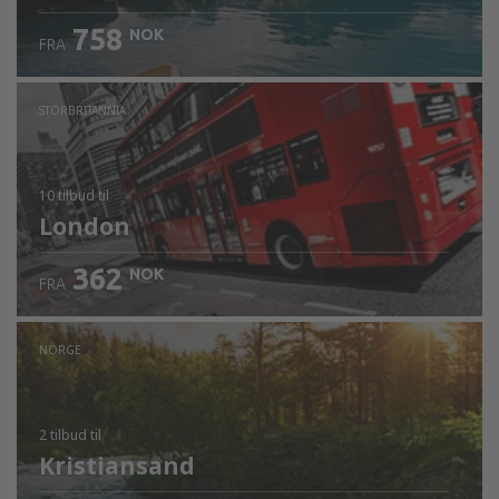
758
NOK
FRA
STORBRITANNIA
10 tilbud
til
London
362
NOK
FRA
NORGE
2 tilbud
til
Kristiansand