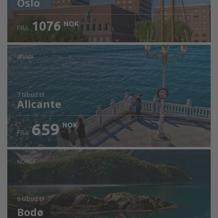
Oslo
1076
NOK
FRA
SPANIA
7 tilbud
til
Alicante
659
NOK
FRA
NORGE
6 tilbud
til
Bodø