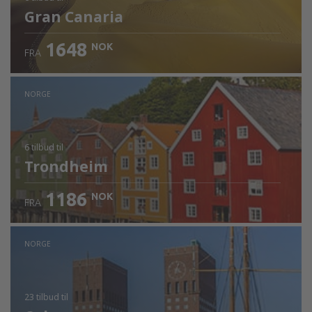
Gran Canaria
1648
NOK
FRA
NORGE
6 tilbud
til
Trondheim
1186
NOK
FRA
NORGE
23 tilbud
til