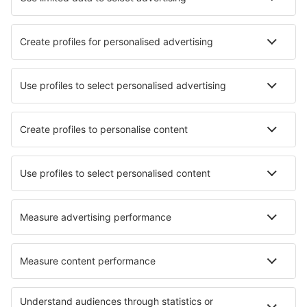
SAS
Norwegian
WizzAir
KLM
Lufthansa
Ryanair
Wideroe
Danish Air
Turkish Airlines
Lot
Om eSky
Vilkår
Mine bestillinger
Personvernregler
Hjelp og kontakt