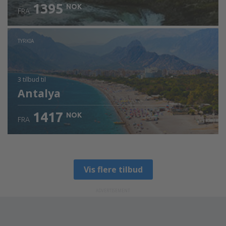
1395
NOK
FRA
TYRKIA
3 tilbud
til
Antalya
1417
NOK
FRA
Vis flere tilbud
ADVERTISEMENT