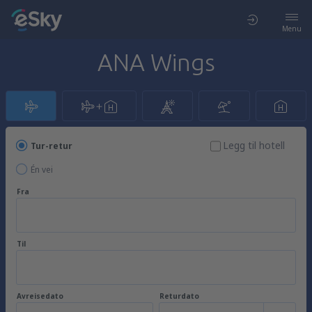
Menu
ANA Wings
Legg til hotell
Tur-retur
Én vei
Fra
Til
Avreisedato
Returdato