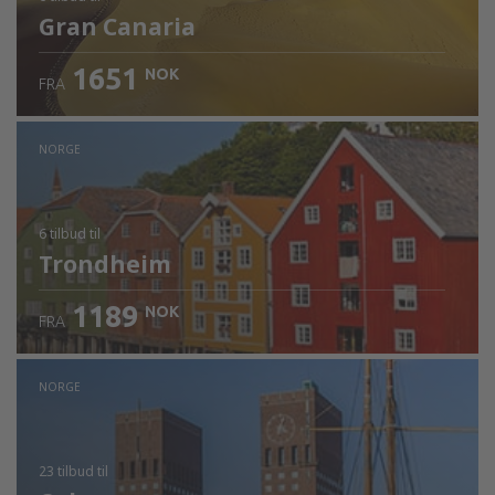
Gran Canaria
1651
NOK
FRA
NORGE
6 tilbud
til
Trondheim
1189
NOK
FRA
NORGE
23 tilbud
til