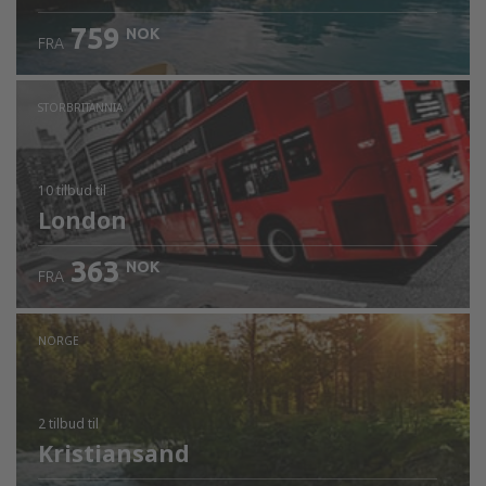
759
NOK
FRA
STORBRITANNIA
10 tilbud
til
London
363
NOK
FRA
NORGE
2 tilbud
til
Kristiansand