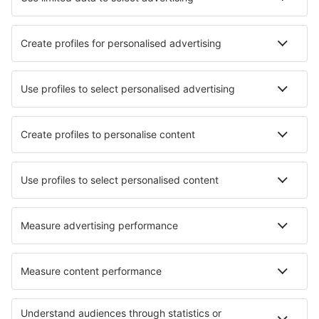
SAS
Norwegian
WizzAir
KLM
Lufthansa
Ryanair
Wideroe
Danish Air
Turkish Airlines
Lot
Om eSky
Vilkår
Mine bestillinger
Personvernregler
Hjelp og kontakt