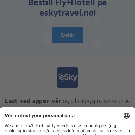
Bestill Fly+Hotell på
eskytravel.no!
Sjekk
Last ned appen vår
og planlegg reisene dine
enkelt