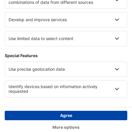
Personvern
Land
Internasjonale nettsider
eSky.eu
eSky.com
eDestinos.com