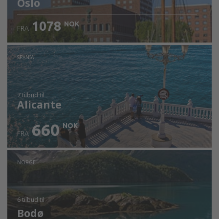
Oslo
1078
NOK
FRA
SPANIA
7 tilbud
til
Alicante
660
NOK
FRA
NORGE
6 tilbud
til
Bodø