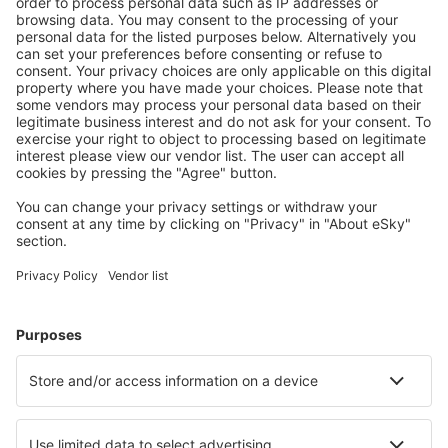
Planlegg reisen din
Flybilletter
Storbyferie
Sommerferie
Overnatting
Fly+Hotell
Hoteller
Transferer
Attraksjoner
Sportsbegivenheter
Lær mer
Mobilapp
Flyselskaper