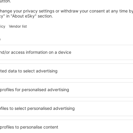
fra: Oslo (TRF)
Alicante
659
NOK
FRA
Sjekk informasjon
POLEN
POLEN