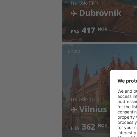
fra: Oslo (TRF)
Dubrovnik
417
NOK
FRA
Sjekk informasjon
LITAUEN
fra: Oslo (OSL)
Vilnius
362
NOK
FRA