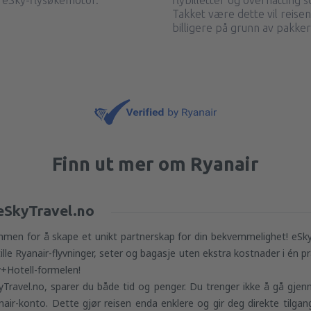
i eSky-flysøkemotor.
flybilletter og overnatting 
Takket være dette vil reise
billigere på grunn av pakker
Finn ut mer om Ryanair
 eSkyTravel.no
men for å skape et unikt partnerskap for din bekvemmelighet! eSkyTra
lle Ryanair-flyvninger, seter og bagasje uten ekstra kostnader i én pr
ly+Hotell-formelen!
yTravel.no, sparer du både tid og penger. Du trenger ikke å gå gjen
ir-konto. Dette gjør reisen enda enklere og gir deg direkte tilgang t