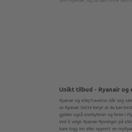
som Ryanair, og du kan finne dem 
Unikt tilbud - Ryanair og
Ryanair og eSkyTravel.no slår seg sam
av Ryanair. Dette betyr at du kan besti
gjelder også storbyferier og ferier i F
Ved å velge Ryanair-flyvninger på eSk
bare logg inn eller opprett en myRyana