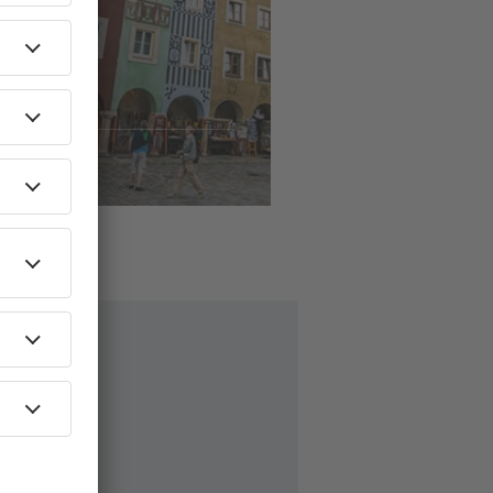
Oslo (TRF)
Poznan
362
NOK
jekk informasjon