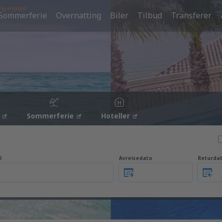
Fly+Hotell
Sommerferie
Overnatting
Biler
Tilbud
Transferer
Sommerferie
Hoteller
l
Avreisedato
Returda