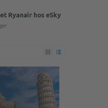
pet Ryanair hos eSky
nger