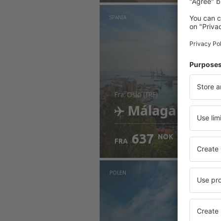
Sjekk informasjon
SPANIA
fra: Oslo (TRF)
Málaga
637
NOK
FRA
Sjekk informasjon
POLEN