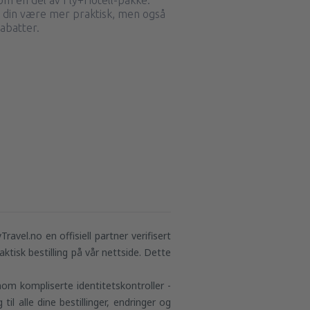
som en del av Fly+Hotell-pakke.
n din være mer praktisk, men også
abatter.
vel.no en offisiell partner verifisert
aktisk bestilling på vår nettside. Dette
nom kompliserte identitetskontroller -
il alle dine bestillinger, endringer og