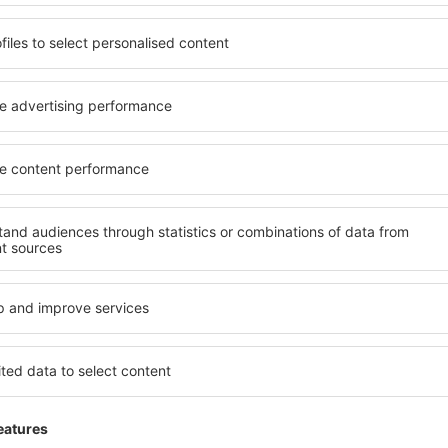
fra: Oslo (TRF)
fra: 
Kraków
362
NOK
FRA
FRA
Sjekk informasjon
S
ADVERTISEMENT