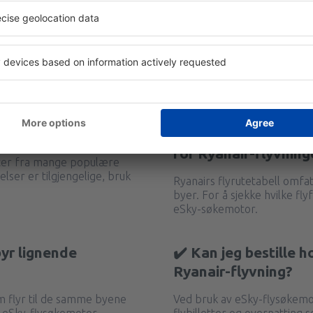
✔️ Når kan man kjøpe
for Ryanair-flyvning
uter fra mange populære
elser er tilgjengelige, bruk
Ryanairs flyrutetabell omf
byer. For å sjekke hvilke fly
eSky-søkemotor.
byr lignende
✔️ Kan jeg bestille
Ryanair-flyvning?
m flyr til de samme byene
Ved bruk av eSky-flysøkemot