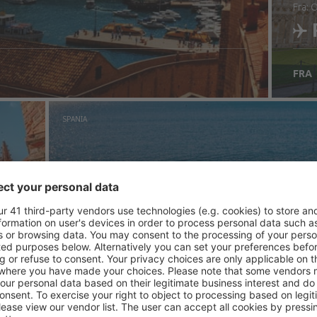
fra: 
FRA
S
SPANIA