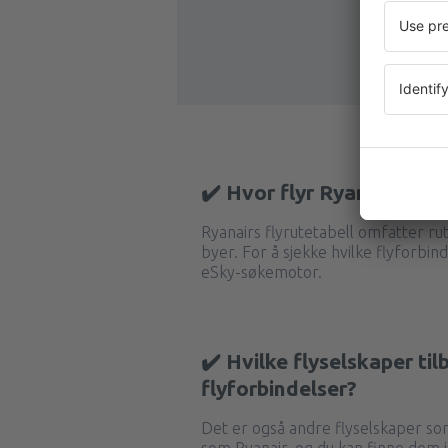
✔️ Hvor flyr Ryanair til?
Ryanairs flyrutetabell omfatter r
byer. For å sjekke hvilke flyforbind
eSky-søkemotor.
✔️ Hvilke flyselskaper til
flyforbindelser?
Det er også andre flyselskaper so