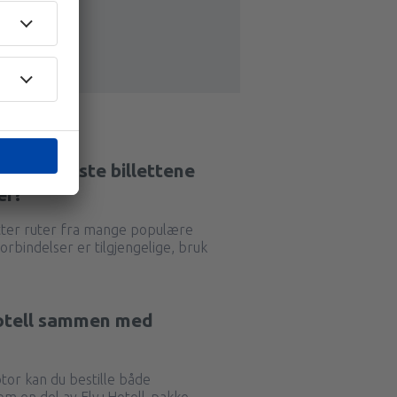
 de billigste billettene
er?
atter ruter fra mange populære
forbindelser er tilgjengelige, bruk
 hotell sammen med
or kan du bestille både