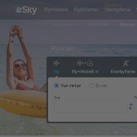
Fly+Hotell
Fly+Hotell
Flybilletter
Storbyferie
eSkyTravel.no
Flyselskaper
Ryanair
Ryanair
Fly
Fly+Hotell
Storbyferie
Tur-retur
Én vei
Fra
Ti