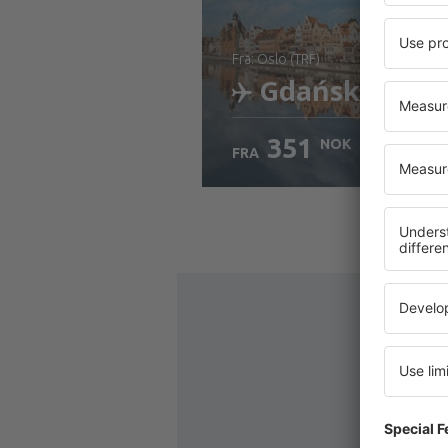
fra: Oslo (TRF)
Gdańsk
351
NOK
FRA
Sjekk informasjon