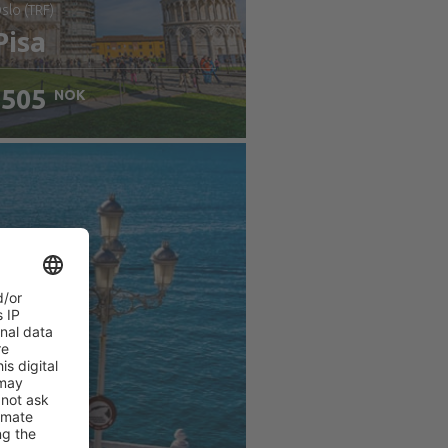
Oslo (TRF)
Pisa
505
NOK
jekk informasjon