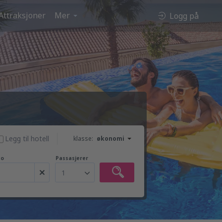
Attraksjoner
Mer
Logg på
Legg til hotell
klasse:
økonomi
to
Passasjerer
1