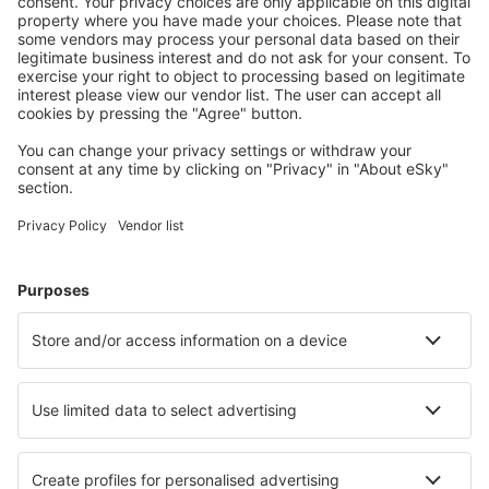
Planlegg reisen din
Flybilletter
Storbyferie
Sommerferie
Overnatting
Fly+Hotell
Hoteller
Transferer
Attraksjoner
Sportsbegivenheter
Lær mer
Mobilapp
Flyselskaper
SAS
Norwegian