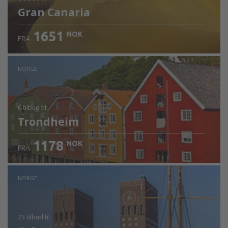
Gran Canaria
1651
NOK
FRA
NORGE
6 tilbud
til
Trondheim
1178
NOK
FRA
NORGE
23 tilbud
til