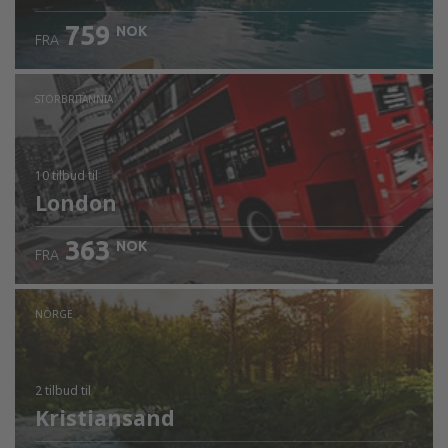
759
NOK
FRA
STORBRITANNIA
10 tilbud
til
London
363
NOK
FRA
NORGE
2 tilbud
til
Kristiansand