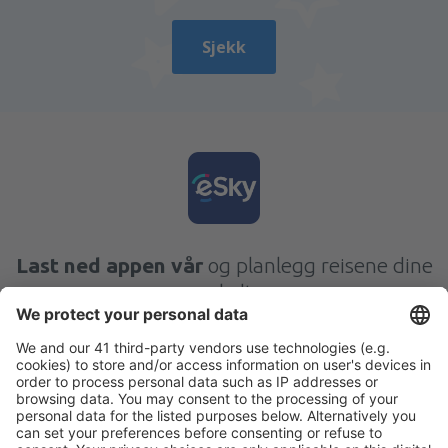
Sjekk
Last ned appen vår
og planlegg reisene dine
enkelt