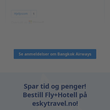
Hjelpsom
1
Oversatt av
Dorota
Полша,
November 2022
Se anmeldelser om Bangkok Airways
Spar tid og penger!
Bestill Fly+Hotell på
eskytravel.no!