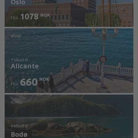
Oslo
1078
NOK
FRA
SPANIA
7 tilbud
til
Alicante
660
NOK
FRA
NORGE
6 tilbud
til
Bodø