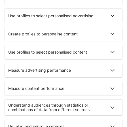
WizzAir
KLM
Lufthansa
Ryanair
Wideroe
Danish Air
Turkish Airlines
Lot
Om eSky
Vilkår
Mine bestillinger
Personvernregler
Hjelp og kontakt
Personvern