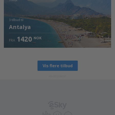
TYRKIA
3 tilbud
til
Antalya
1420
NOK
FRA
Vis flere tilbud
ADVERTISEMENT