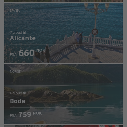
SPANIA
7 tilbud
til
Alicante
660
NOK
FRA
NORGE
6 tilbud
til
Bodø
759
NOK
FRA