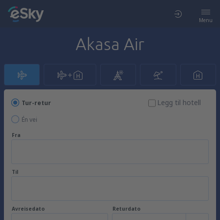
Menu
Akasa Air
Legg til hotell
Tur-retur
Én vei
Fra
Til
Avreisedato
Returdato