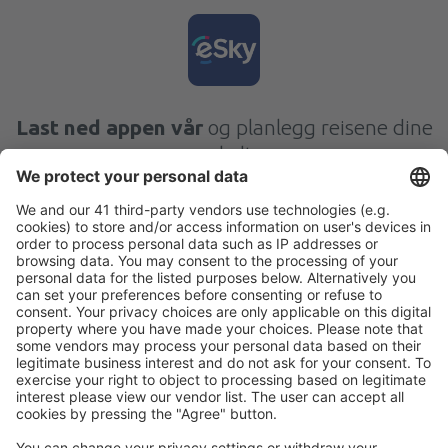
Last ned appen vår
og planlegg reisene dine
enkelt
Planlegg reisen din
Flybilletter
Storbyferie
Sommerferie
Overnatting