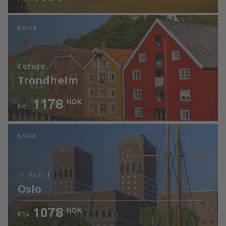
NORGE
6 tilbud
til
Trondheim
1178
NOK
FRA
NORGE
22 tilbud
til
Oslo
1078
NOK
FRA