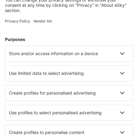
Fly+Hotell
Hoteller
Transferer
Attraksjoner
Sportsbegivenheter
Lær mer
Mobilapp
Flyselskaper
SAS
Norwegian
WizzAir
KLM
Lufthansa
Ryanair
Wideroe