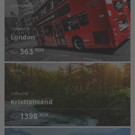
STORBRITANNIA
10 tilbud
til
London
363
NOK
FRA
NORGE
2 tilbud
til
Kristiansand
1398
NOK
FRA