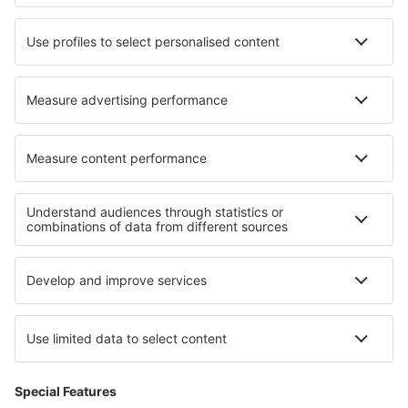
Danish Air
Turkish Airlines
Lot
Om eSky
Vilkår
Mine bestillinger
Personvernregler
Hjelp og kontakt
Personvern
Land