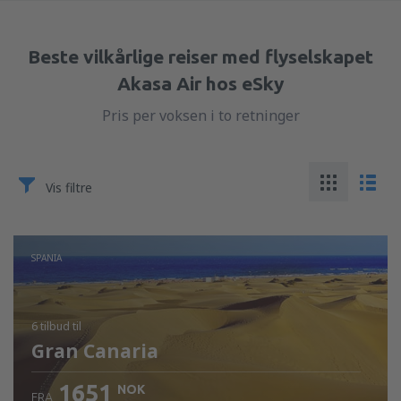
Beste vilkårlige reiser med flyselskapet
Akasa Air hos eSky
Pris per voksen i to retninger
Vis filtre
SPANIA
6 tilbud
til
Gran Canaria
1651
NOK
FRA