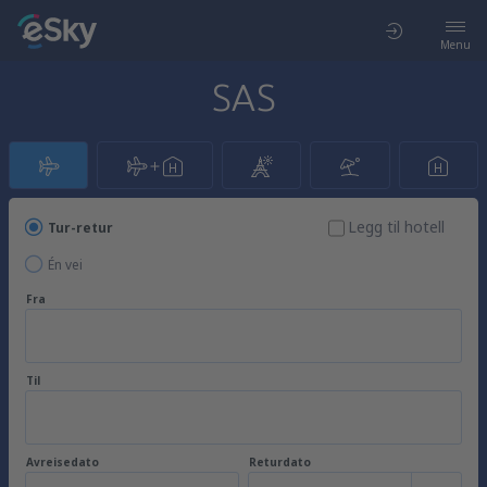
Menu
SAS
Legg til hotell
Tur-retur
Én vei
Fra
Til
Avreisedato
Returdato