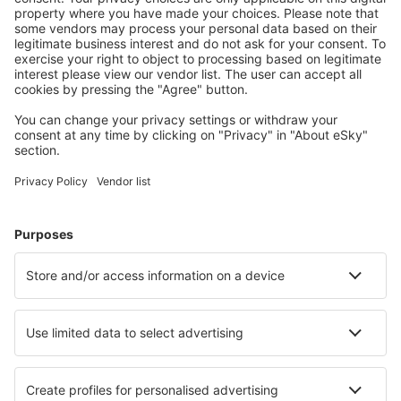
Flybilletter
Storbyferie
Sommerferie
Overnatting
Fly+Hotell
Hoteller
Transferer
Attraksjoner
Sportsbegivenheter
Lær mer
Mobilapp
Flyselskaper
SAS
Norwegian