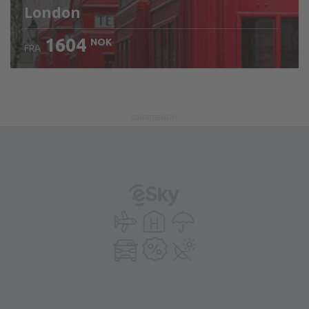
London
1604
NOK
FRA
Sjekk informasjon
ADVERTISEMENT