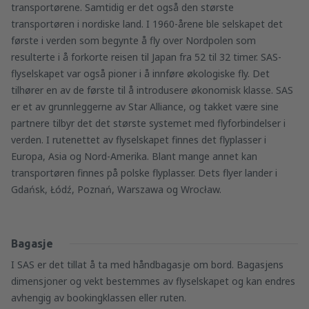
transportørene. Samtidig er det også den største
transportøren i nordiske land. I 1960-årene ble selskapet det
første i verden som begynte å fly over Nordpolen som
resulterte i å forkorte reisen til Japan fra 52 til 32 timer. SAS-
flyselskapet var også pioner i å innføre økologiske fly. Det
tilhører en av de første til å introdusere økonomisk klasse. SAS
er et av grunnleggerne av Star Alliance, og takket være sine
partnere tilbyr det det største systemet med flyforbindelser i
verden. I rutenettet av flyselskapet finnes det flyplasser i
Europa, Asia og Nord-Amerika. Blant mange annet kan
transportøren finnes på polske flyplasser. Dets flyer lander i
Gdańsk, Łódź, Poznań, Warszawa og Wrocław.
Bagasje
I SAS er det tillat å ta med håndbagasje om bord. Bagasjens
dimensjoner og vekt bestemmes av flyselskapet og kan endres
avhengig av bookingklassen eller ruten.