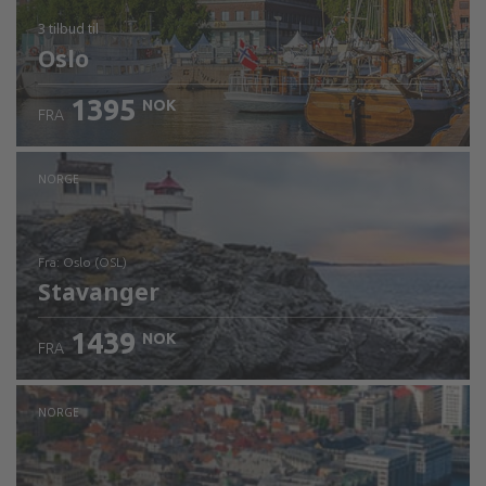
3 tilbud
til
Oslo
1395
NOK
FRA
NORGE
fra: Oslo (OSL)
Stavanger
1439
NOK
FRA
Sjekk informasjon
NORGE