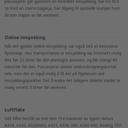
passasjerer går gjennom en forenklet innsjekking, har lov til å
ta med en større bagasje, har tilgang til spesielle lounger hvor
de kan slappe av før avreisen.
Online innsjekking
Når det gjelder online innsjekking, var også SAS et innovativt
flyselskap. Hos transportøren er innsjekking via Internett mulig
ikke før 22 timer før den planlagte avreisen, og blir stengt 60
minutter før den. Passasjerer skriver ombordstigningskortet
selv, men det er også mulig å få det på flyplassen ved
innsjekkingspunkter. Det å endre det tidligere tildelte stedet er
mulig senest 3 timer før avreisen.
Luftflåte
SAS flåte består av mer enn 154 maskiner av typen: Airbus
A319, A320, A320NEO, A321, A330-300, A350-900, Boeing 737-