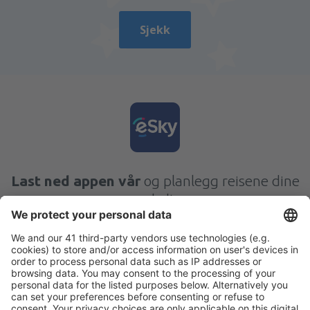
Sjekk
Last ned appen vår
og planlegg reisene dine
enkelt
Planlegg reisen din