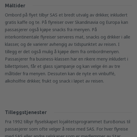
Måltider
Ombord på flyet tilbyr SAS et bredt utvalg av drikker, inkludert
gratis kaffe og te. På flyreiser over Skandinavia og Europa kan
passasjerer også kjøpe snacks fra menyen. På
interkontinentale flyreiser serveres mat, snacks og drikker i alle
klasser, og de varierer avhengig av tidspunktet av reisen. I
tillegg er det også mulig å kjøpe dem fra ombordmenyen.
Passasjerer fra business-klassen har en rikere meny inkludert i
billettprisen, får et glass sjampanje og kan velge én av tre
måltider fra menyen. Dessuten kan de nyte en vinbuffé,
alkoholfrie drikker, frukt og snack i løpet av reisen.
Tilleggstjenester
Fra 1992 tilbyr flyselskapet lojalitetsprogrammet EuroBonus til
passasjerer som ofte velger å reise med SAS. For hver flyreise
med SAS eller andre selskaper som er medlemmer av Star