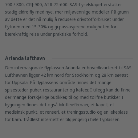
700 / 800, CRJ-900, ATR 72-600. SAS-flyselskapet erstatter
stadig eldre fly med nye, mer miljøvennlige modeller. På grunn
av dette er det nå mulig å redusere drivstofforbruket under
flyturen med 15-30% og gi passasjerene muligheten for
bærekraftig reise under praktiske forhold.
Arlanda lufthavn
Den internasjonale flyplassen Arlanda er hovedkvarteret til SAS.
Lufthavnen ligger 42 km nord for Stockholm og 28 km sørøst
for Uppsala. På flyplassens område finnes det mange
spisesteder, puber, restauranter og kafeer. I tillegg kan du finne
der mange forskjellige butikker, til og med tollfrie butikker. I
bygningen finnes det også bilutleiefirmaer, et kapell, et
medisinsk punkt, et renseri, et treningsstudio og en lekeplass
for barn. Trådløst internett er tilgjengelig i hele flyplassen.