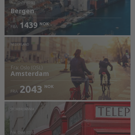
fra: Oslo (OSL)
Bergen
1439
NOK
FRA
Sjekk informasjon
NEDERLAND
fra: Oslo (OSL)
Amsterdam
2043
NOK
FRA
Sjekk informasjon
STORBRITANNIA
fra: Oslo (OSL)