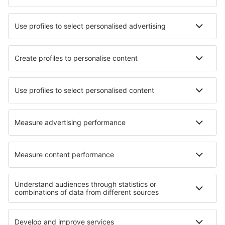
WizzAir
KLM
Lufthansa
Ryanair
Wideroe
Danish Air
Turkish Airlines
Lot
Om eSky
Vilkår
Mine bestillinger
Personvernregler
Hjelp og kontakt
Personvern